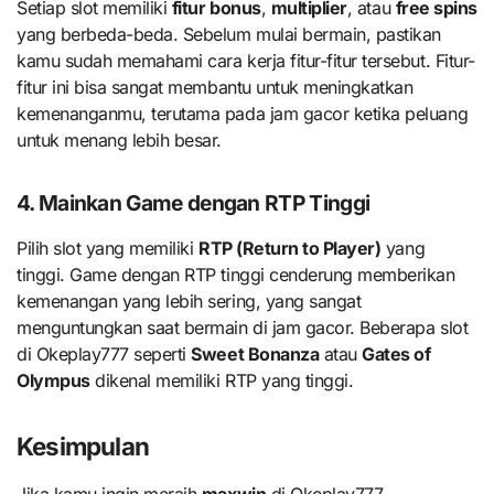
Setiap slot memiliki
fitur bonus
,
multiplier
, atau
free spins
yang berbeda-beda. Sebelum mulai bermain, pastikan
kamu sudah memahami cara kerja fitur-fitur tersebut. Fitur-
fitur ini bisa sangat membantu untuk meningkatkan
kemenanganmu, terutama pada jam gacor ketika peluang
untuk menang lebih besar.
4.
Mainkan Game dengan RTP Tinggi
Pilih slot yang memiliki
RTP (Return to Player)
yang
tinggi. Game dengan RTP tinggi cenderung memberikan
kemenangan yang lebih sering, yang sangat
menguntungkan saat bermain di jam gacor. Beberapa slot
di Okeplay777 seperti
Sweet Bonanza
atau
Gates of
Olympus
dikenal memiliki RTP yang tinggi.
Kesimpulan