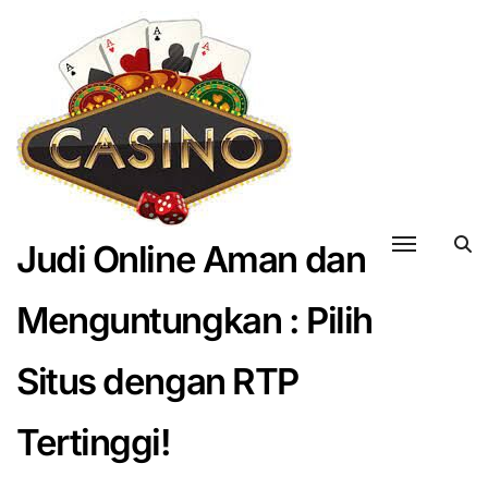
Skip
to
content
Judi Online Aman dan
Menguntungkan : Pilih
Situs dengan RTP
Tertinggi!