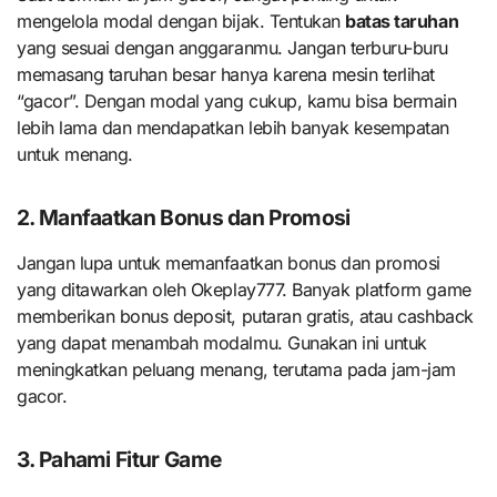
mengelola modal dengan bijak. Tentukan
batas taruhan
yang sesuai dengan anggaranmu. Jangan terburu-buru
memasang taruhan besar hanya karena mesin terlihat
“gacor”. Dengan modal yang cukup, kamu bisa bermain
lebih lama dan mendapatkan lebih banyak kesempatan
untuk menang.
2.
Manfaatkan Bonus dan Promosi
Jangan lupa untuk memanfaatkan bonus dan promosi
yang ditawarkan oleh Okeplay777. Banyak platform game
memberikan bonus deposit, putaran gratis, atau cashback
yang dapat menambah modalmu. Gunakan ini untuk
meningkatkan peluang menang, terutama pada jam-jam
gacor.
3.
Pahami Fitur Game