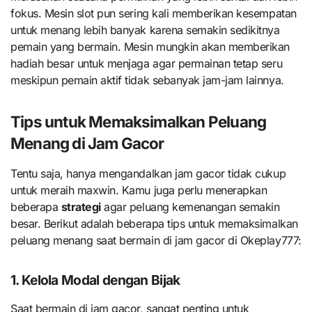
fokus. Mesin slot pun sering kali memberikan kesempatan
untuk menang lebih banyak karena semakin sedikitnya
pemain yang bermain. Mesin mungkin akan memberikan
hadiah besar untuk menjaga agar permainan tetap seru
meskipun pemain aktif tidak sebanyak jam-jam lainnya.
Tips untuk Memaksimalkan Peluang
Menang di Jam Gacor
Tentu saja, hanya mengandalkan jam gacor tidak cukup
untuk meraih maxwin. Kamu juga perlu menerapkan
beberapa
strategi
agar peluang kemenangan semakin
besar. Berikut adalah beberapa tips untuk memaksimalkan
peluang menang saat bermain di jam gacor di Okeplay777:
1.
Kelola Modal dengan Bijak
Saat bermain di jam gacor, sangat penting untuk