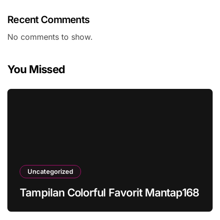
Recent Comments
No comments to show.
You Missed
Uncategorized
Tampilan Colorful Favorit Mantap168