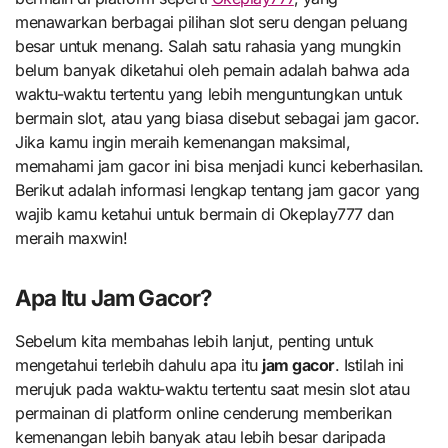
menawarkan berbagai pilihan slot seru dengan peluang
besar untuk menang. Salah satu rahasia yang mungkin
belum banyak diketahui oleh pemain adalah bahwa ada
waktu-waktu tertentu yang lebih menguntungkan untuk
bermain slot, atau yang biasa disebut sebagai jam gacor.
Jika kamu ingin meraih kemenangan maksimal,
memahami jam gacor ini bisa menjadi kunci keberhasilan.
Berikut adalah informasi lengkap tentang jam gacor yang
wajib kamu ketahui untuk bermain di Okeplay777 dan
meraih maxwin!
Apa Itu Jam Gacor?
Sebelum kita membahas lebih lanjut, penting untuk
mengetahui terlebih dahulu apa itu
jam gacor
. Istilah ini
merujuk pada waktu-waktu tertentu saat mesin slot atau
permainan di platform online cenderung memberikan
kemenangan lebih banyak atau lebih besar daripada