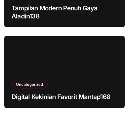
Tampilan Modern Penuh Gaya
Aladin138
Uncategorized
Digital Kekinian Favorit Mantap168