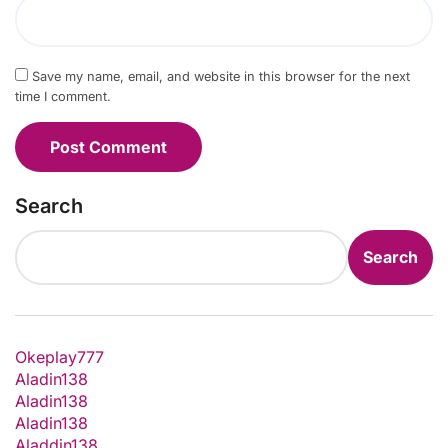
Save my name, email, and website in this browser for the next
time I comment.
Search
Search
Okeplay777
Aladin138
Aladin138
Aladin138
Aladdin138