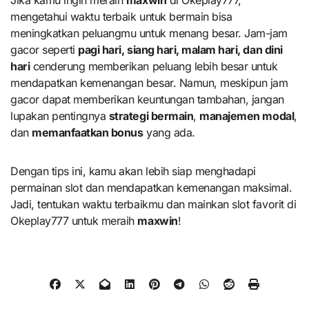
Jika kamu ingin meraih
maxwin
di Okeplay777,
mengetahui waktu terbaik untuk bermain bisa
meningkatkan peluangmu untuk menang besar. Jam-jam
gacor seperti
pagi hari, siang hari, malam hari, dan dini
hari
cenderung memberikan peluang lebih besar untuk
mendapatkan kemenangan besar. Namun, meskipun jam
gacor dapat memberikan keuntungan tambahan, jangan
lupakan pentingnya
strategi bermain
,
manajemen modal
,
dan
memanfaatkan bonus
yang ada.
Dengan tips ini, kamu akan lebih siap menghadapi
permainan slot dan mendapatkan kemenangan maksimal.
Jadi, tentukan waktu terbaikmu dan mainkan slot favorit di
Okeplay777 untuk meraih
maxwin
!