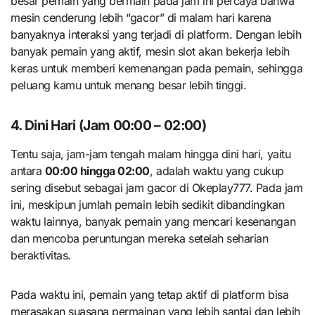
besar pemain yang bermain pada jam ini percaya bahwa
mesin cenderung lebih “gacor” di malam hari karena
banyaknya interaksi yang terjadi di platform. Dengan lebih
banyak pemain yang aktif, mesin slot akan bekerja lebih
keras untuk memberi kemenangan pada pemain, sehingga
peluang kamu untuk menang besar lebih tinggi.
4.
Dini Hari (Jam 00:00 – 02:00)
Tentu saja, jam-jam tengah malam hingga dini hari, yaitu
antara
00:00 hingga 02:00
, adalah waktu yang cukup
sering disebut sebagai jam gacor di Okeplay777. Pada jam
ini, meskipun jumlah pemain lebih sedikit dibandingkan
waktu lainnya, banyak pemain yang mencari kesenangan
dan mencoba peruntungan mereka setelah seharian
beraktivitas.
Pada waktu ini, pemain yang tetap aktif di platform bisa
merasakan suasana permainan yang lebih santai dan lebih