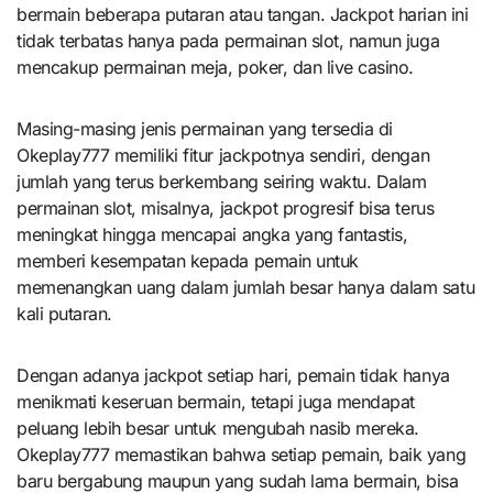
bermain beberapa putaran atau tangan. Jackpot harian ini
tidak terbatas hanya pada permainan slot, namun juga
mencakup permainan meja, poker, dan live casino.
Masing-masing jenis permainan yang tersedia di
Okeplay777 memiliki fitur jackpotnya sendiri, dengan
jumlah yang terus berkembang seiring waktu. Dalam
permainan slot, misalnya, jackpot progresif bisa terus
meningkat hingga mencapai angka yang fantastis,
memberi kesempatan kepada pemain untuk
memenangkan uang dalam jumlah besar hanya dalam satu
kali putaran.
Dengan adanya jackpot setiap hari, pemain tidak hanya
menikmati keseruan bermain, tetapi juga mendapat
peluang lebih besar untuk mengubah nasib mereka.
Okeplay777 memastikan bahwa setiap pemain, baik yang
baru bergabung maupun yang sudah lama bermain, bisa