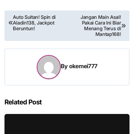
Post
Auto Sultan! Spin di
Jangan Main Asal!
Aladin138, Jackpot
Pakai Cara Ini Biar
navigation
Beruntun!
Menang Terus di
Mantap168!
By
okemei777
Related Post