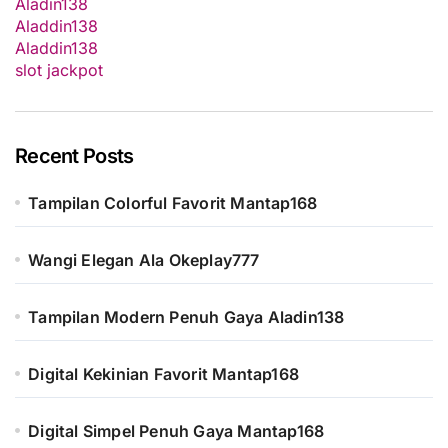
Aladin138
Aladdin138
Aladdin138
slot jackpot
Recent Posts
Tampilan Colorful Favorit Mantap168
Wangi Elegan Ala Okeplay777
Tampilan Modern Penuh Gaya Aladin138
Digital Kekinian Favorit Mantap168
Digital Simpel Penuh Gaya Mantap168