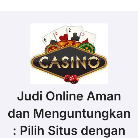
Judi Online Aman
dan Menguntungkan
: Pilih Situs dengan