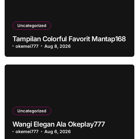
Uncategorized
Tampilan Colorful Favorit Mantap168
okemei777
Aug 8, 2026
Uncategorized
Wangi Elegan Ala Okeplay777
okemei777
Aug 6, 2026