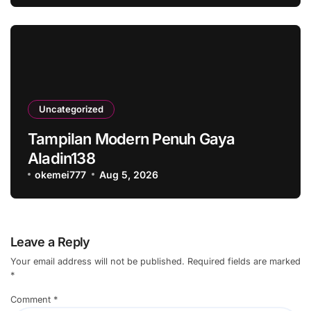
Uncategorized
Tampilan Modern Penuh Gaya
Aladin138
okemei777
Aug 5, 2026
Leave a Reply
Your email address will not be published.
Required fields are marked
*
Comment
*