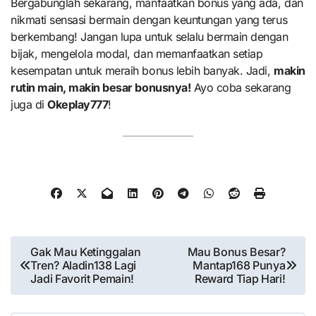
Bergabunglah sekarang, manfaatkan bonus yang ada, dan
nikmati sensasi bermain dengan keuntungan yang terus
berkembang! Jangan lupa untuk selalu bermain dengan
bijak, mengelola modal, dan memanfaatkan setiap
kesempatan untuk meraih bonus lebih banyak. Jadi,
makin
rutin main, makin besar bonusnya!
Ayo coba sekarang
juga di
Okeplay777
!
Post
Gak Mau Ketinggalan
Mau Bonus Besar?
Tren? Aladin138 Lagi
Mantap168 Punya
navigation
Jadi Favorit Pemain!
Reward Tiap Hari!