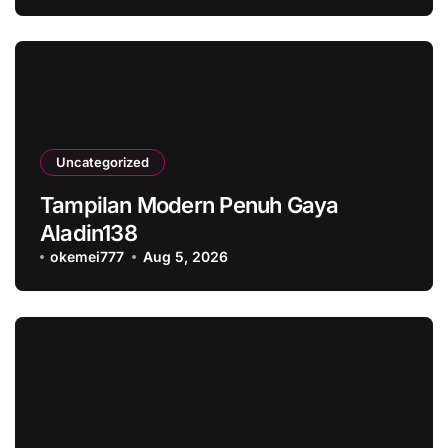
Uncategorized
Tampilan Modern Penuh Gaya
Aladin138
okemei777
Aug 5, 2026