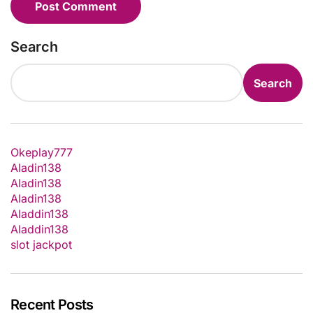
Search
Search
Okeplay777
Aladin138
Aladin138
Aladin138
Aladdin138
Aladdin138
slot jackpot
Recent Posts