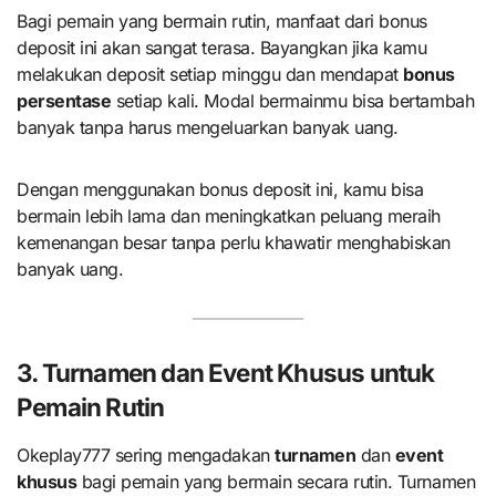
Bagi pemain yang bermain rutin, manfaat dari bonus
deposit ini akan sangat terasa. Bayangkan jika kamu
melakukan deposit setiap minggu dan mendapat
bonus
persentase
setiap kali. Modal bermainmu bisa bertambah
banyak tanpa harus mengeluarkan banyak uang.
Dengan menggunakan bonus deposit ini, kamu bisa
bermain lebih lama dan meningkatkan peluang meraih
kemenangan besar tanpa perlu khawatir menghabiskan
banyak uang.
3. Turnamen dan Event Khusus untuk
Pemain Rutin
Okeplay777 sering mengadakan
turnamen
dan
event
khusus
bagi pemain yang bermain secara rutin. Turnamen