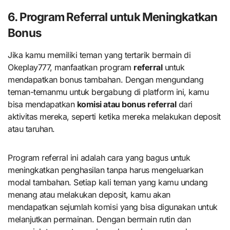
6. Program Referral untuk Meningkatkan
Bonus
Jika kamu memiliki teman yang tertarik bermain di
Okeplay777, manfaatkan program
referral
untuk
mendapatkan bonus tambahan. Dengan mengundang
teman-temanmu untuk bergabung di platform ini, kamu
bisa mendapatkan
komisi atau bonus referral
dari
aktivitas mereka, seperti ketika mereka melakukan deposit
atau taruhan.
Program referral ini adalah cara yang bagus untuk
meningkatkan penghasilan tanpa harus mengeluarkan
modal tambahan. Setiap kali teman yang kamu undang
menang atau melakukan deposit, kamu akan
mendapatkan sejumlah komisi yang bisa digunakan untuk
melanjutkan permainan. Dengan bermain rutin dan