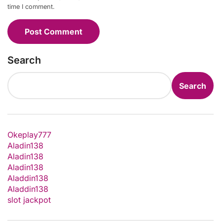
time I comment.
Search
Search
Okeplay777
Aladin138
Aladin138
Aladin138
Aladdin138
Aladdin138
slot jackpot