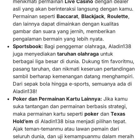
menikmati permainan
Live Casino
dengan dealer
asli yang akan berinteraksi langsung dengan kamu.
Permainan seperti
Baccarat
,
Blackjack
,
Roulette
,
dan lainnya dapat dimainkan dengan kualitas
gambar dan suara yang jernih, memberikan
pengalaman bermain yang lebih nyata.
Sportsbook:
Bagi penggemar olahraga, Aladin138
juga menyediakan
taruhan olahraga
untuk
berbagai liga besar di dunia. Dukung tim favoritmu,
pasang taruhan, dan nikmati keseruan pertandingan
sambil berharap kemenangan datang menghampiri.
Dari sepak bola hingga e-sports, semuanya ada di
Aladin138!
Poker dan Permainan Kartu Lainnya:
Jika kamu
suka tantangan dan permainan berbasis strategi,
maka permainan kartu seperti
poker
dan
Texas
Hold’em
di Aladin138 bisa menjadi pilihan tepat.
Ajak teman-temanmu atau lawan pemain dari
seluruh dunia, dan uji kemampuanmu dalam meraih