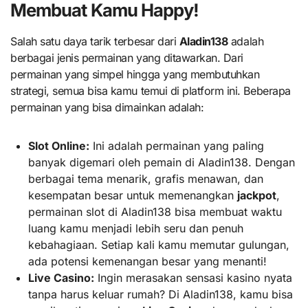
Membuat Kamu Happy!
Salah satu daya tarik terbesar dari
Aladin138
adalah
berbagai jenis permainan yang ditawarkan. Dari
permainan yang simpel hingga yang membutuhkan
strategi, semua bisa kamu temui di platform ini. Beberapa
permainan yang bisa dimainkan adalah:
Slot Online:
Ini adalah permainan yang paling
banyak digemari oleh pemain di Aladin138. Dengan
berbagai tema menarik, grafis menawan, dan
kesempatan besar untuk memenangkan
jackpot
,
permainan slot di Aladin138 bisa membuat waktu
luang kamu menjadi lebih seru dan penuh
kebahagiaan. Setiap kali kamu memutar gulungan,
ada potensi kemenangan besar yang menanti!
Live Casino:
Ingin merasakan sensasi kasino nyata
tanpa harus keluar rumah? Di Aladin138, kamu bisa