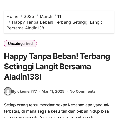
Home
2025
March
11
Happy Tanpa Beban! Terbang Setinggi Langit
Bersama Aladin138!
Uncategorized
Happy Tanpa Beban! Terbang
Setinggi Langit Bersama
Aladin138!
By okemei777
Mar 11, 2025
No Comments
Setiap orang tentu mendambakan kebahagiaan yang tak
terbatas, di mana segala kesulitan dan beban hidup bisa
dilupakan sejenak. Salah satu cara terbaik untuk