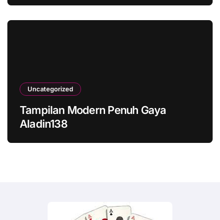
Uncategorized
Tampilan Modern Penuh Gaya
Aladin138