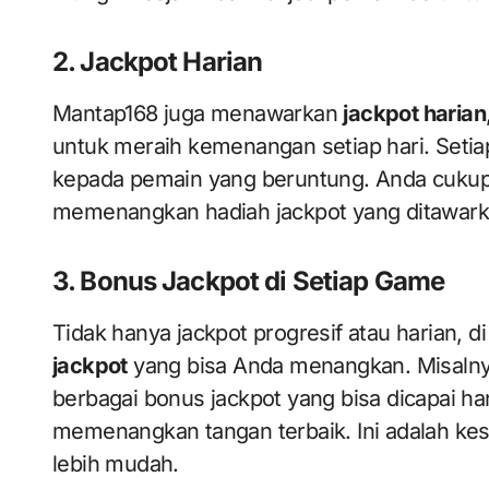
2. Jackpot Harian
Mantap168 juga menawarkan
jackpot harian
untuk meraih kemenangan setiap hari. Setiap
kepada pemain yang beruntung. Anda cukup 
memenangkan hadiah jackpot yang ditawark
3. Bonus Jackpot di Setiap Game
Tidak hanya jackpot progresif atau harian, 
jackpot
yang bisa Anda menangkan. Misalny
berbagai bonus jackpot yang bisa dicapai 
memenangkan tangan terbaik. Ini adalah kes
lebih mudah.