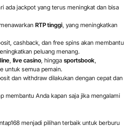
ri ada jackpot yang terus meningkat dan bisa
8 menawarkan
RTP tinggi
, yang meningkatkan
osit, cashback, dan free spins akan membantu
 meningkatkan peluang menang.
line
,
live casino
, hingga
sportsbook
,
me untuk semua pemain.
osit dan withdraw dilakukan dengan cepat dan
ap membantu Anda kapan saja jika mengalami
tap168 menjadi pilihan terbaik untuk berburu