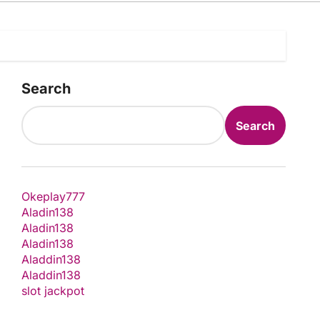
Search
Search
Okeplay777
Aladin138
Aladin138
Aladin138
Aladdin138
Aladdin138
slot jackpot