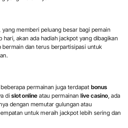
, yang memberi peluang besar bagi pemain
 hari, akan ada hadiah jackpot yang dibagikan
bermain dan terus berpartisipasi untuk
an.
di beberapa permainan juga terdapat
bonus
a di
slot online
atau permainan
live casino
, ada
hanya dengan memutar gulungan atau
empatan untuk meraih jackpot lebih sering dan