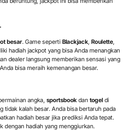
nda beruntung, jackpot ini bisa memberikan
r
ot besar
. Game seperti
Blackjack
,
Roulette
,
liki hadiah jackpot yang bisa Anda menangkan
gan dealer langsung memberikan sensasi yang
t, Anda bisa meraih kemenangan besar.
 permainan angka,
sportsbook
dan
togel
di
tidak kalah besar. Anda bisa bertaruh pada
tkan hadiah besar jika prediksi Anda tepat.
ik dengan hadiah yang menggiurkan.