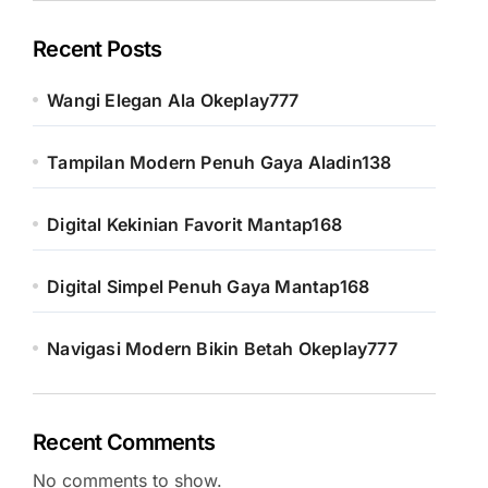
Recent Posts
Wangi Elegan Ala Okeplay777
Tampilan Modern Penuh Gaya Aladin138
Digital Kekinian Favorit Mantap168
Digital Simpel Penuh Gaya Mantap168
Navigasi Modern Bikin Betah Okeplay777
Recent Comments
No comments to show.