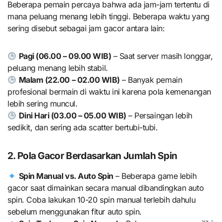
Beberapa pemain percaya bahwa ada jam-jam tertentu di
mana peluang menang lebih tinggi. Beberapa waktu yang
sering disebut sebagai jam gacor antara lain:
Pagi (06.00 – 09.00 WIB)
– Saat server masih longgar,
peluang menang lebih stabil.
Malam (22.00 – 02.00 WIB)
– Banyak pemain
profesional bermain di waktu ini karena pola kemenangan
lebih sering muncul.
Dini Hari (03.00 – 05.00 WIB)
– Persaingan lebih
sedikit, dan sering ada scatter bertubi-tubi.
2. Pola Gacor Berdasarkan Jumlah Spin
Spin Manual vs. Auto Spin
– Beberapa game lebih
gacor saat dimainkan secara manual dibandingkan auto
spin. Coba lakukan 10-20 spin manual terlebih dahulu
sebelum menggunakan fitur auto spin.