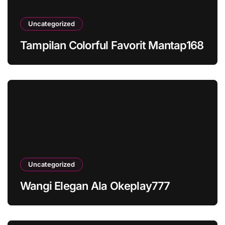
Uncategorized
Tampilan Colorful Favorit Mantap168
Uncategorized
Wangi Elegan Ala Okeplay777