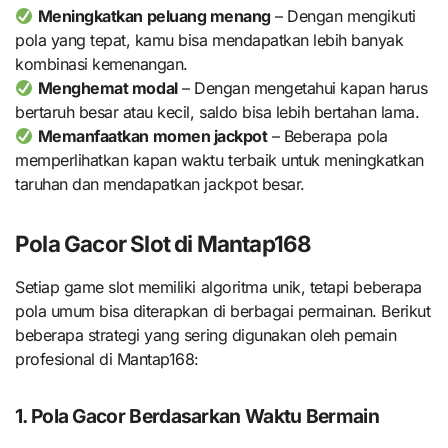
Meningkatkan peluang menang
– Dengan mengikuti
pola yang tepat, kamu bisa mendapatkan lebih banyak
kombinasi kemenangan.
Menghemat modal
– Dengan mengetahui kapan harus
bertaruh besar atau kecil, saldo bisa lebih bertahan lama.
Memanfaatkan momen jackpot
– Beberapa pola
memperlihatkan kapan waktu terbaik untuk meningkatkan
taruhan dan mendapatkan jackpot besar.
Pola Gacor Slot di Mantap168
Setiap game slot memiliki algoritma unik, tetapi beberapa
pola umum bisa diterapkan di berbagai permainan. Berikut
beberapa strategi yang sering digunakan oleh pemain
profesional di Mantap168:
1. Pola Gacor Berdasarkan Waktu Bermain