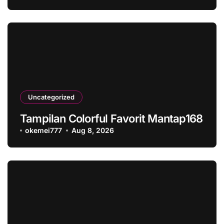
Uncategorized
Tampilan Colorful Favorit Mantap168
okemei777
Aug 8, 2026