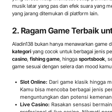
musik latar yang pas dan efek suara yang 
yang jarang ditemukan di platform lain.
2. Ragam Game Terbaik un
Aladin138 bukan hanya menawarkan game dal
kategori
yang cocok untuk berbagai jenis 
casino
,
fishing game
, hingga
sportsbook
, s
game sesuai dengan selera dan mood kamu
Slot Online:
Dari game klasik hingga m
Kamu bisa mencoba berbagai jenis per
menguntungkan dan potensi kemenan
Live Casino:
Rasakan sensasi bermain