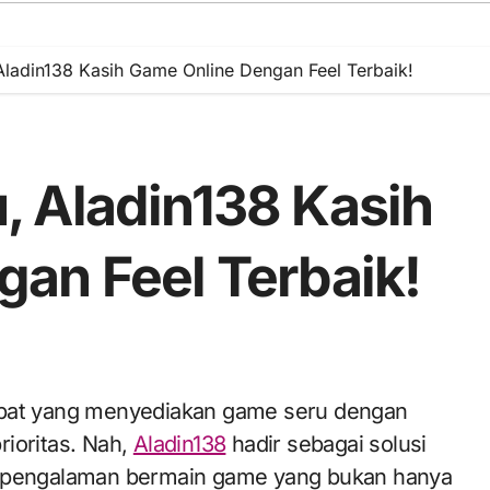
ladin138 Kasih Game Online Dengan Feel Terbaik!
 Aladin138 Kasih
an Feel Terbaik!
rioritas. Nah,
Aladin138
hadir sebagai solusi
ti pengalaman bermain game yang bukan hanya