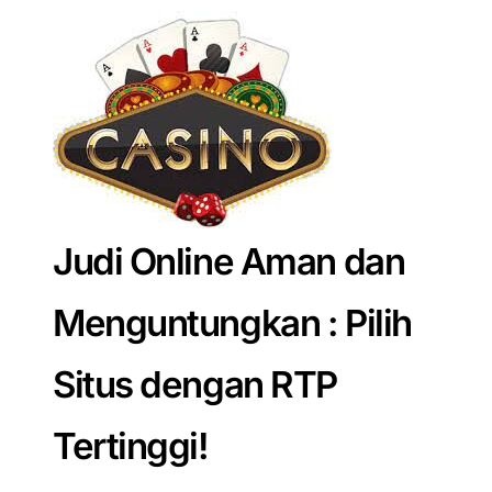
Skip
to
content
Judi Online Aman dan
Menguntungkan : Pilih
Situs dengan RTP
Tertinggi!