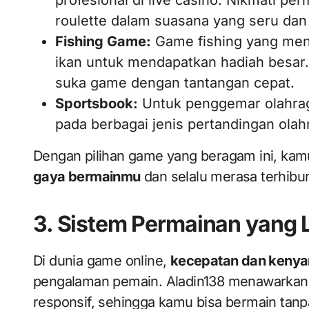
profesional di live casino. Nikmati pe
roulette dalam suasana yang seru da
Fishing Game:
Game fishing yang me
ikan untuk mendapatkan hadiah besar
suka game dengan tantangan cepat.
Sportsbook:
Untuk penggemar olahrag
pada berbagai jenis pertandingan olahr
Dengan pilihan game yang beragam ini, k
gaya bermainmu
dan selalu merasa terhibur
3. Sistem Permainan yang 
Di dunia game online,
kecepatan dan keny
pengalaman pemain. Aladin138 menawarka
responsif, sehingga kamu bisa bermain tan