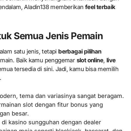
mendalam, Aladin138 memberikan
feel terbaik
tuk Semua Jenis Pemain
am satu jenis, tetapi
berbagai pilihan
pemain. Baik kamu penggemar
slot online
,
live
emua tersedia di sini. Jadi, kamu bisa memilih
.
odern, tema dan variasinya sangat beragam.
mainan slot dengan fitur bonus yang
gan besar.
 di kasino sungguhan dengan dealer