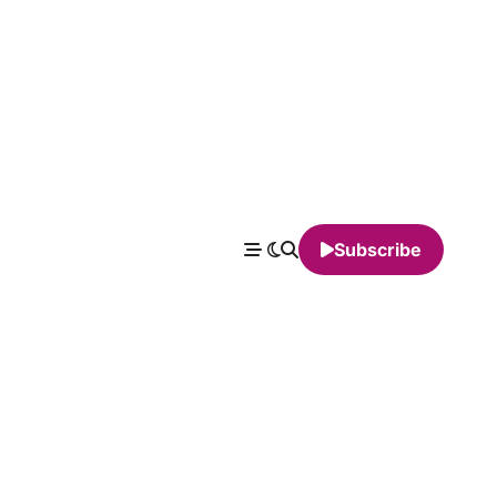
Subscribe