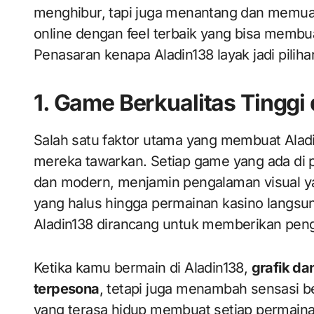
menghibur, tapi juga menantang dan memu
online dengan feel terbaik yang bisa membua
Penasaran kenapa Aladin138 layak jadi pilih
1. Game Berkualitas Tingg
Salah satu faktor utama yang membuat Alad
mereka tawarkan. Setiap game yang ada di pla
dan modern, menjamin pengalaman visual yan
yang halus hingga permainan kasino langsu
Aladin138 dirancang untuk memberikan peng
Ketika kamu bermain di Aladin138,
grafik d
terpesona
, tetapi juga menambah sensasi b
yang terasa hidup membuat setiap permai