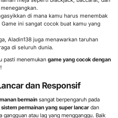
rmainan meja seperti blackjack, baccarat, dan
n menegangkan.
ngasyikkan di mana kamu harus menembak
. Game ini sangat cocok buat kamu yang
a, Aladin138 juga menawarkan taruhan
aga di seluruh dunia.
amu pasti menemukan
game yang cocok dengan
!
Lancar dan Responsif
amanan bermain
sangat berpengaruh pada
n
sistem permainan yang super lancar
dan
pa gangguan atau lag yang mengganggu. Baik