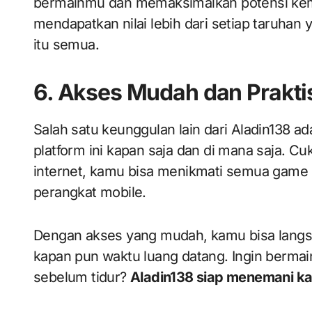
bermainmu dan memaksimalkan potensi kem
mendapatkan nilai lebih dari setiap taruha
itu semua.
6. Akses Mudah dan Prakti
Salah satu keunggulan lain dari Aladin138 a
platform ini kapan saja dan di mana saja. 
internet, kamu bisa menikmati semua game se
perangkat mobile.
Dengan akses yang mudah, kamu bisa lang
kapan pun waktu luang datang. Ingin bermain
sebelum tidur?
Aladin138 siap menemani ka