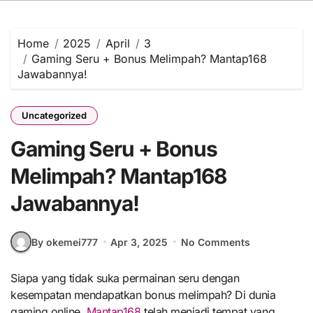
Home
2025
April
3
Gaming Seru + Bonus Melimpah? Mantap168
Jawabannya!
Uncategorized
Gaming Seru + Bonus
Melimpah? Mantap168
Jawabannya!
By okemei777
Apr 3, 2025
No Comments
Siapa yang tidak suka permainan seru dengan
kesempatan mendapatkan bonus melimpah? Di dunia
gaming online,
Mantap168
telah menjadi tempat yang