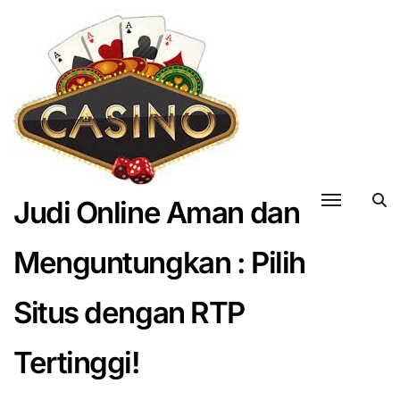
Skip
to
content
Judi Online Aman dan
Menguntungkan : Pilih
Situs dengan RTP
Tertinggi!