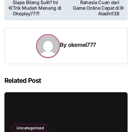
Post
Siapa Bilang Sulit? Ini
Rahasia Cuan dari
Trik Mudah Menang di
Game Online Cepat di
navigation
Okeplay777!
Aladin138
By
okemei777
Related Post
Uncategorized