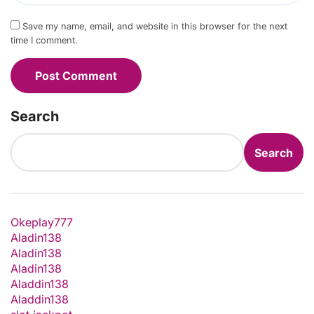
Save my name, email, and website in this browser for the next
time I comment.
Search
Search
Okeplay777
Aladin138
Aladin138
Aladin138
Aladdin138
Aladdin138