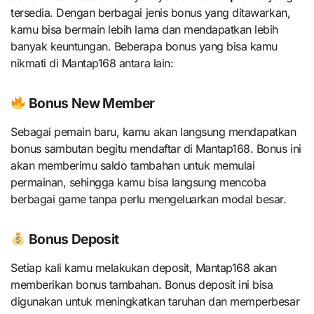
tersedia. Dengan berbagai jenis bonus yang ditawarkan,
kamu bisa bermain lebih lama dan mendapatkan lebih
banyak keuntungan. Beberapa bonus yang bisa kamu
nikmati di Mantap168 antara lain:
Bonus New Member
Sebagai pemain baru, kamu akan langsung mendapatkan
bonus sambutan begitu mendaftar di Mantap168. Bonus ini
akan memberimu saldo tambahan untuk memulai
permainan, sehingga kamu bisa langsung mencoba
berbagai game tanpa perlu mengeluarkan modal besar.
Bonus Deposit
Setiap kali kamu melakukan deposit, Mantap168 akan
memberikan bonus tambahan. Bonus deposit ini bisa
digunakan untuk meningkatkan taruhan dan memperbesar