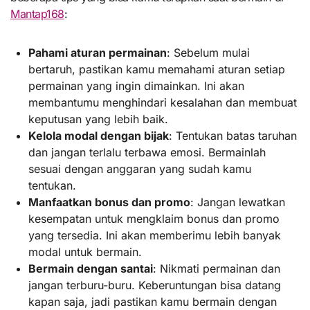
Mantap168
:
Pahami aturan permainan
: Sebelum mulai
bertaruh, pastikan kamu memahami aturan setiap
permainan yang ingin dimainkan. Ini akan
membantumu menghindari kesalahan dan membuat
keputusan yang lebih baik.
Kelola modal dengan bijak
: Tentukan batas taruhan
dan jangan terlalu terbawa emosi. Bermainlah
sesuai dengan anggaran yang sudah kamu
tentukan.
Manfaatkan bonus dan promo
: Jangan lewatkan
kesempatan untuk mengklaim bonus dan promo
yang tersedia. Ini akan memberimu lebih banyak
modal untuk bermain.
Bermain dengan santai
: Nikmati permainan dan
jangan terburu-buru. Keberuntungan bisa datang
kapan saja, jadi pastikan kamu bermain dengan