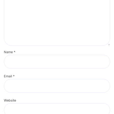
Name
*
Email
*
Website