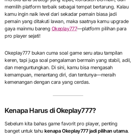
memilih platform terbaik sebagai tempat bertarung. Kalau
kamu ingin naik level dari sekadar pemain biasa jadi
pemain yang ditakuti lawan, maka saatnya kamu upgrade
gaya mainmu bareng
Okeplay777
—platform pilihan para
pro player sejati!
Okeplay777 bukan cuma soal game seru atau tampilan
keren, tapi juga soal pengalaman bermain yang stabil, adil,
dan menguntungkan. Di sini, kamu bisa mengasah
kemampuan, menantang diri, dan tentunya—meraih
kemenangan dengan cara yang cerdas.
Kenapa Harus di Okeplay777?
Sebelum kita bahas game favorit pro player, penting
banget untuk tahu
kenapa Okeplay777 jadi pilihan utama
.