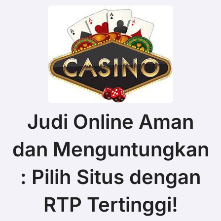
Judi Online Aman
dan Menguntungkan
: Pilih Situs dengan
RTP Tertinggi!