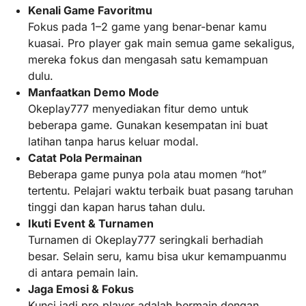
Kenali Game Favoritmu
Fokus pada 1–2 game yang benar-benar kamu
kuasai. Pro player gak main semua game sekaligus,
mereka fokus dan mengasah satu kemampuan
dulu.
Manfaatkan Demo Mode
Okeplay777 menyediakan fitur demo untuk
beberapa game. Gunakan kesempatan ini buat
latihan tanpa harus keluar modal.
Catat Pola Permainan
Beberapa game punya pola atau momen “hot”
tertentu. Pelajari waktu terbaik buat pasang taruhan
tinggi dan kapan harus tahan dulu.
Ikuti Event & Turnamen
Turnamen di Okeplay777 seringkali berhadiah
besar. Selain seru, kamu bisa ukur kemampuanmu
di antara pemain lain.
Jaga Emosi & Fokus
Kunci jadi pro player adalah bermain dengan