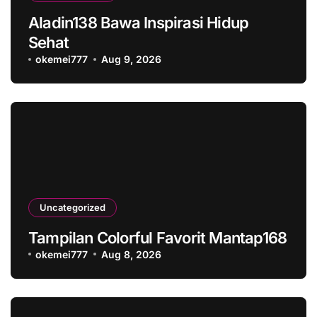
Aladin138 Bawa Inspirasi Hidup
Sehat
okemei777
Aug 9, 2026
Uncategorized
Tampilan Colorful Favorit Mantap168
okemei777
Aug 8, 2026