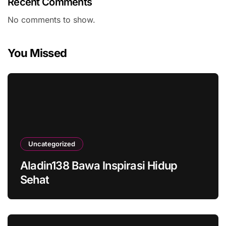
Recent Comments
No comments to show.
You Missed
Uncategorized
Aladin138 Bawa Inspirasi Hidup
Sehat