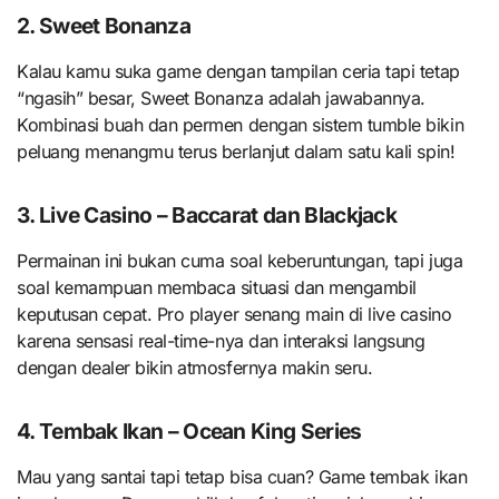
2.
Sweet Bonanza
Kalau kamu suka game dengan tampilan ceria tapi tetap
“ngasih” besar, Sweet Bonanza adalah jawabannya.
Kombinasi buah dan permen dengan sistem tumble bikin
peluang menangmu terus berlanjut dalam satu kali spin!
3.
Live Casino – Baccarat dan Blackjack
Permainan ini bukan cuma soal keberuntungan, tapi juga
soal kemampuan membaca situasi dan mengambil
keputusan cepat. Pro player senang main di live casino
karena sensasi real-time-nya dan interaksi langsung
dengan dealer bikin atmosfernya makin seru.
4.
Tembak Ikan – Ocean King Series
Mau yang santai tapi tetap bisa cuan? Game tembak ikan