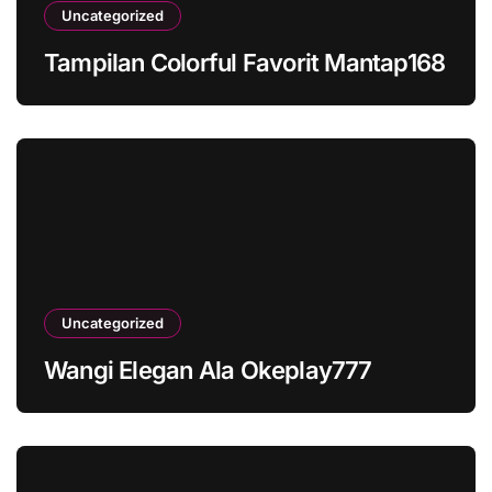
Uncategorized
Tampilan Colorful Favorit Mantap168
Uncategorized
Wangi Elegan Ala Okeplay777