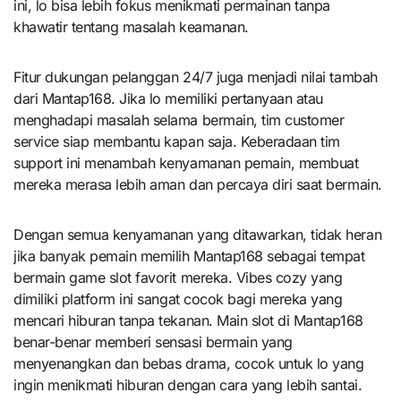
ini, lo bisa lebih fokus menikmati permainan tanpa
khawatir tentang masalah keamanan.
Fitur dukungan pelanggan 24/7 juga menjadi nilai tambah
dari Mantap168. Jika lo memiliki pertanyaan atau
menghadapi masalah selama bermain, tim customer
service siap membantu kapan saja. Keberadaan tim
support ini menambah kenyamanan pemain, membuat
mereka merasa lebih aman dan percaya diri saat bermain.
Dengan semua kenyamanan yang ditawarkan, tidak heran
jika banyak pemain memilih Mantap168 sebagai tempat
bermain game slot favorit mereka. Vibes cozy yang
dimiliki platform ini sangat cocok bagi mereka yang
mencari hiburan tanpa tekanan. Main slot di Mantap168
benar-benar memberi sensasi bermain yang
menyenangkan dan bebas drama, cocok untuk lo yang
ingin menikmati hiburan dengan cara yang lebih santai.