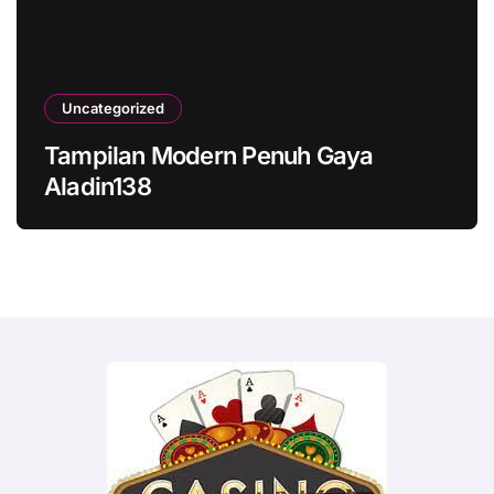
Uncategorized
Tampilan Modern Penuh Gaya
Aladin138