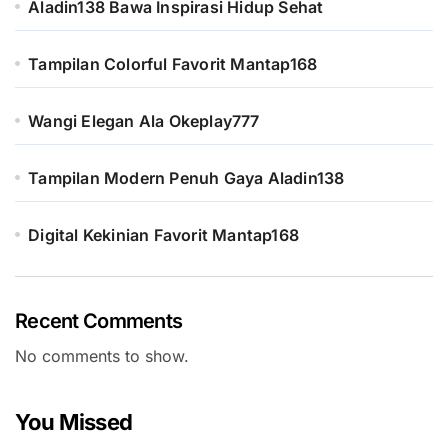
Aladin138 Bawa Inspirasi Hidup Sehat
Tampilan Colorful Favorit Mantap168
Wangi Elegan Ala Okeplay777
Tampilan Modern Penuh Gaya Aladin138
Digital Kekinian Favorit Mantap168
Recent Comments
No comments to show.
You Missed