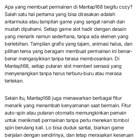
Apa yang membuat permainan di Mantap168 begitu cozy?
Salah satu hal pertama yang bisa dirasakan adalah
antarmuka atau tampilan game yang sangat ramah dan
mudah dipahami. Setiap game slot hadir dengan desain
yang menarik namun sederhana, tanpa ada elemen yang
berlebihan. Tampilan grafis yang tajam, animasi halus, dan
pilihan tema yang beragam membuat permainan ini benar-
benar mengasyikkan tanpa terasa membosankan. Di
Mantap168, setiap putaran slot memberi sensasi yang
menyenangkan tanpa harus terburu-buru atau merasa
tertekan.
Selain itu, Mantap168 juga menawarkan berbagai fitur
menarik yang menambah kenyamanan saat bermain. Fitur
auto-spin atau putaran otomatis memungkinkan pemain
untuk menikmati permainan tanpa perlu menekan tombol
spin berulang kali. Lo bisa duduk santai, biarkan game
berjalan dengan sendirinya, dan tetap merasakan keseruan