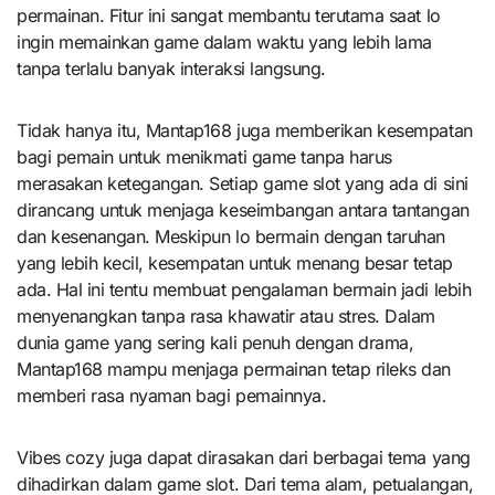
permainan. Fitur ini sangat membantu terutama saat lo
ingin memainkan game dalam waktu yang lebih lama
tanpa terlalu banyak interaksi langsung.
Tidak hanya itu, Mantap168 juga memberikan kesempatan
bagi pemain untuk menikmati game tanpa harus
merasakan ketegangan. Setiap game slot yang ada di sini
dirancang untuk menjaga keseimbangan antara tantangan
dan kesenangan. Meskipun lo bermain dengan taruhan
yang lebih kecil, kesempatan untuk menang besar tetap
ada. Hal ini tentu membuat pengalaman bermain jadi lebih
menyenangkan tanpa rasa khawatir atau stres. Dalam
dunia game yang sering kali penuh dengan drama,
Mantap168 mampu menjaga permainan tetap rileks dan
memberi rasa nyaman bagi pemainnya.
Vibes cozy juga dapat dirasakan dari berbagai tema yang
dihadirkan dalam game slot. Dari tema alam, petualangan,