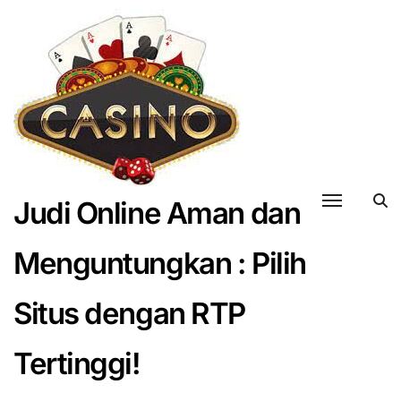
Skip
to
content
Judi Online Aman dan
Menguntungkan : Pilih
Situs dengan RTP
Tertinggi!