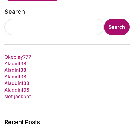
Search
Search
Okeplay777
Aladin138
Aladin138
Aladin138
Aladdin138
Aladdin138
slot jackpot
Recent Posts