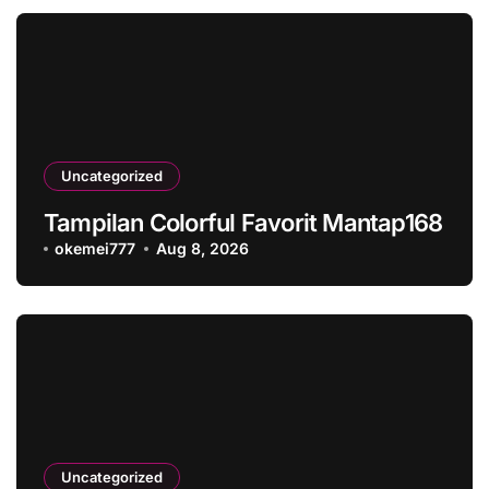
Uncategorized
Tampilan Colorful Favorit Mantap168
okemei777
Aug 8, 2026
Uncategorized