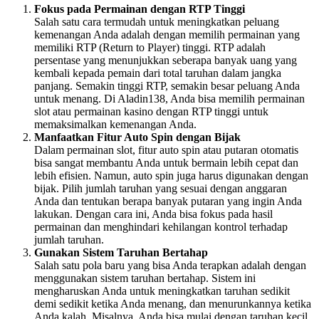
Fokus pada Permainan dengan RTP Tinggi
Salah satu cara termudah untuk meningkatkan peluang
kemenangan Anda adalah dengan memilih permainan yang
memiliki RTP (Return to Player) tinggi. RTP adalah
persentase yang menunjukkan seberapa banyak uang yang
kembali kepada pemain dari total taruhan dalam jangka
panjang. Semakin tinggi RTP, semakin besar peluang Anda
untuk menang. Di Aladin138, Anda bisa memilih permainan
slot atau permainan kasino dengan RTP tinggi untuk
memaksimalkan kemenangan Anda.
Manfaatkan Fitur Auto Spin dengan Bijak
Dalam permainan slot, fitur auto spin atau putaran otomatis
bisa sangat membantu Anda untuk bermain lebih cepat dan
lebih efisien. Namun, auto spin juga harus digunakan dengan
bijak. Pilih jumlah taruhan yang sesuai dengan anggaran
Anda dan tentukan berapa banyak putaran yang ingin Anda
lakukan. Dengan cara ini, Anda bisa fokus pada hasil
permainan dan menghindari kehilangan kontrol terhadap
jumlah taruhan.
Gunakan Sistem Taruhan Bertahap
Salah satu pola baru yang bisa Anda terapkan adalah dengan
menggunakan sistem taruhan bertahap. Sistem ini
mengharuskan Anda untuk meningkatkan taruhan sedikit
demi sedikit ketika Anda menang, dan menurunkannya ketika
Anda kalah. Misalnya, Anda bisa mulai dengan taruhan kecil,