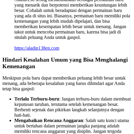
yang menarik dan berpotensi memberikan keuntungan lebih
besar. Cobalah untuk beradaptasi dengan permainan baru
yang ada di situs ini. Biasanya, permainan baru memiliki pola
kemenangan yang lebih mudah dipelajari, dan bisa
memberikan kesempatan lebih besar untuk menang. Jangan
takut untuk mencoba permainan baru, karena bisa jadi di
situlah peluang Anda untuk gaspol.
https://aladin138en.com
Hindari Kesalahan Umum yang Bisa Menghalangi
Kemenangan
Meskipun pola baru dapat memberikan peluang lebih besar untuk
menang, ada beberapa kesalahan yang harus dihindari agar Anda
tetap bisa gaspol:
Terlalu Terburu-buru
: Jangan terburu-buru dalam membuat
keputusan taruhan, terutama setelah kemenangan besar.
Berhenti sejenak dan pikirkan langkah selanjutnya dengan
hati-hati.
Mengabaikan Rencana Anggaran
: Salah satu kunci utama
untuk bertahan dalam permainan jangka panjang adalah
memiliki rencana anggaran yang disiplin. Jangan tergoda