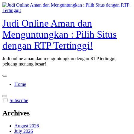
Skip
to
content
Judi Online Aman dan
Menguntungkan : Pilih Situs
dengan RTP Tertinggi!
Judi online aman dan menguntungkan dengan RTP tertinggi,
peluang menang besar!
Home
Subscribe
Archives
August 2026
July 2026