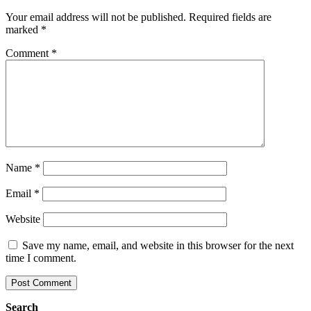
Your email address will not be published.
Required fields are
marked
*
Comment
*
Name
*
Email
*
Website
Save my name, email, and website in this browser for the next
time I comment.
Search