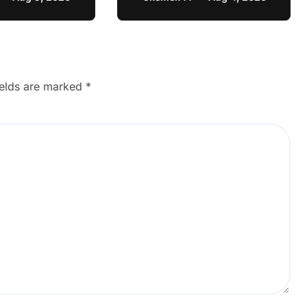
8
ields are marked
*