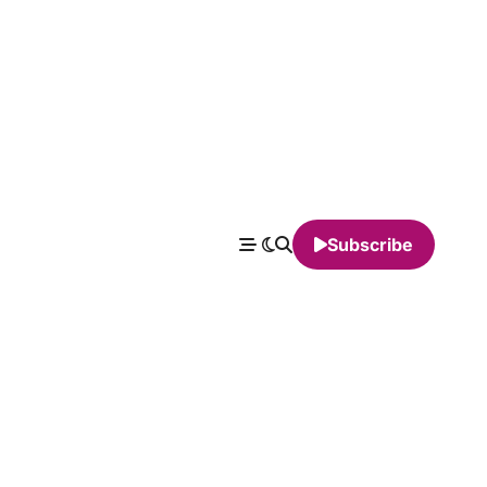
Subscribe