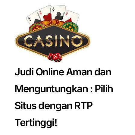
Skip
to
content
Judi Online Aman dan
Menguntungkan : Pilih
Situs dengan RTP
Tertinggi!