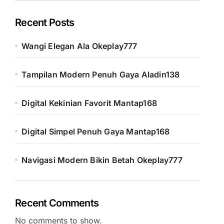
Recent Posts
Wangi Elegan Ala Okeplay777
Tampilan Modern Penuh Gaya Aladin138
Digital Kekinian Favorit Mantap168
Digital Simpel Penuh Gaya Mantap168
Navigasi Modern Bikin Betah Okeplay777
Recent Comments
No comments to show.