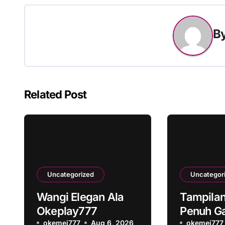
B
Related Post
Uncategorized
Uncategor
Wangi Elegan Ala
Tampila
Okeplay777
Penuh G
okemei777
Aug 6, 2026
okemei777