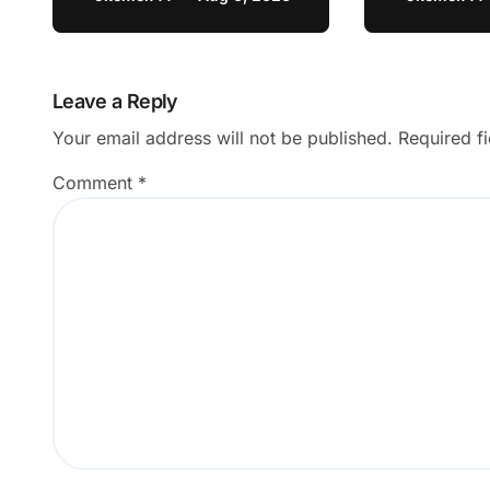
Aladin13
Leave a Reply
Your email address will not be published.
Required f
Comment
*