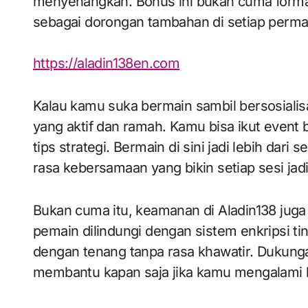
menyenangkan. Bonus ini bukan cuma formal
sebagai dorongan tambahan di setiap perma
https://aladin138en.com
Kalau kamu suka bermain sambil bersosialis
yang aktif dan ramah. Kamu bisa ikut event 
tips strategi. Bermain di sini jadi lebih da
rasa kebersamaan yang bikin setiap sesi ja
Bukan cuma itu, keamanan di Aladin138 juga j
pemain dilindungi dengan sistem enkripsi ti
dengan tenang tanpa rasa khawatir. Dukunga
membantu kapan saja jika kamu mengalami 