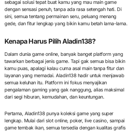
sebagai solusi tepat buat kamu yang mau main game
dengan sensasi penuh, tanpa ada rasa setengah hati. Di
sini, semua tentang permainan seru, peluang menang
gede, dan fitur lengkap yang bikin kamu betah lama-lama.
Kenapa Harus Pilih Aladin138?
Dalam dunia game online, banyak banget platform yang
tawarkan berbagai jenis game. Tapi gak semua bisa bikin
kamu puas, apalagi kalau cuma asal main tanpa fitur dan
layanan yang memadai. Aladin138 hadir untuk menjawab
semua keluhan itu. Platform ini fokus menyajikan
pengalaman gaming yang gak nanggung, alias maksimal
dari segi hiburan, kemudahan, dan keuntungan.
Pertama, Aladin138 punya koleksi game yang super
lengkap. Mulai dari slot online, poker, live casino, sampai
game tembak ikan, semua tersedia dengan kualitas grafis