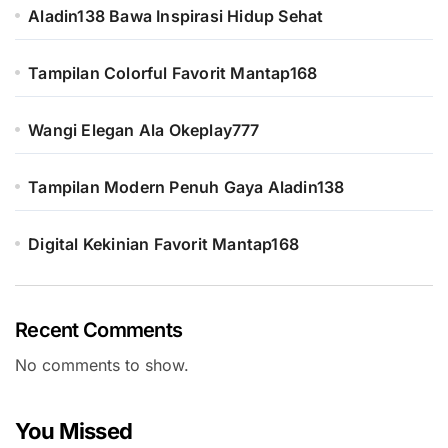
Aladin138 Bawa Inspirasi Hidup Sehat
Tampilan Colorful Favorit Mantap168
Wangi Elegan Ala Okeplay777
Tampilan Modern Penuh Gaya Aladin138
Digital Kekinian Favorit Mantap168
Recent Comments
No comments to show.
You Missed