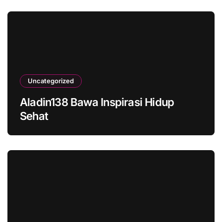
Uncategorized
Aladin138 Bawa Inspirasi Hidup
Sehat