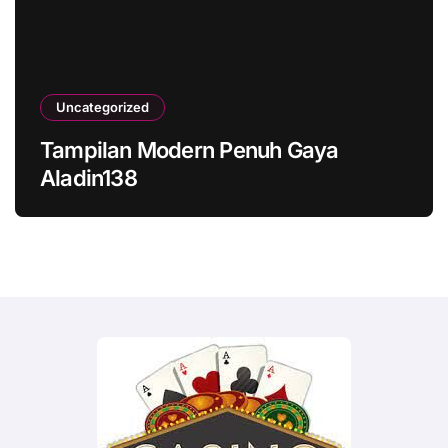
Uncategorized
Tampilan Modern Penuh Gaya
Aladin138