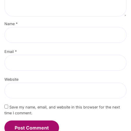
Name
*
Email
*
Website
Save my name, email, and website in this browser for the next
time I comment.