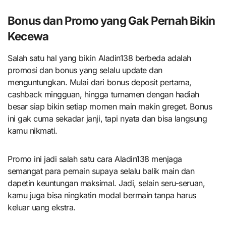
Bonus dan Promo yang Gak Pernah Bikin
Kecewa
Salah satu hal yang bikin Aladin138 berbeda adalah
promosi dan bonus yang selalu update dan
menguntungkan. Mulai dari bonus deposit pertama,
cashback mingguan, hingga turnamen dengan hadiah
besar siap bikin setiap momen main makin greget. Bonus
ini gak cuma sekadar janji, tapi nyata dan bisa langsung
kamu nikmati.
Promo ini jadi salah satu cara Aladin138 menjaga
semangat para pemain supaya selalu balik main dan
dapetin keuntungan maksimal. Jadi, selain seru-seruan,
kamu juga bisa ningkatin modal bermain tanpa harus
keluar uang ekstra.