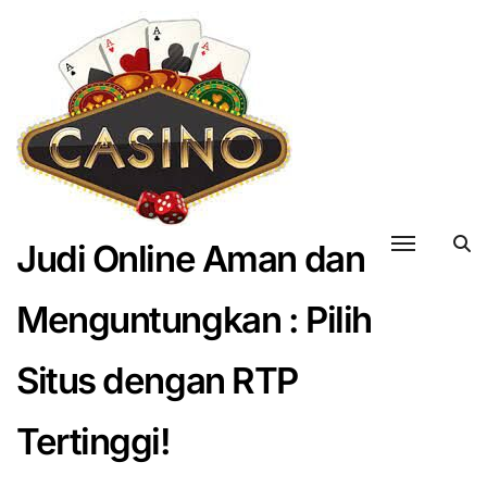
Skip
to
content
Judi Online Aman dan
Menguntungkan : Pilih
Situs dengan RTP
Tertinggi!