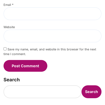
Email
*
Website
Save my name, email, and website in this browser for the next
time I comment.
Search
Search