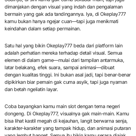
dimanjakan dengan visual yang indah dan pengalaman
bermain yang gak ada tandingannya. Iya, di Okeplay777
kamu bukan hanya ngejar cuan—tapi juga menikmati
keindahan dalam setiap permainan.
Satu hal yang bikin Okeplay777 beda dari platform lain
adalah perhatian mereka terhadap detail visual. Semua
elemen di dalam game—mulai dari tampilan antarmuka,
latar belakang, efek suara, sampai animasi—dibuat
dengan kualitas tinggi. Ini bukan asal jadi, tapi benar-benar
dipikirkan biar pemain gak cuma asyik, tapi juga nyaman
dan betah ngeliatin layar.
Coba bayangkan kamu main slot dengan tema negeri
dongeng. Di Okeplay777, visualnya gak main-main. Kamu
bisa lihat kastil megah di kejauhan, langit berwarna senja,
karakter-karakter yang tampak hidup, dan animasi putaran
yang lembut banget. Semua itu bikin kamu serasa diajak