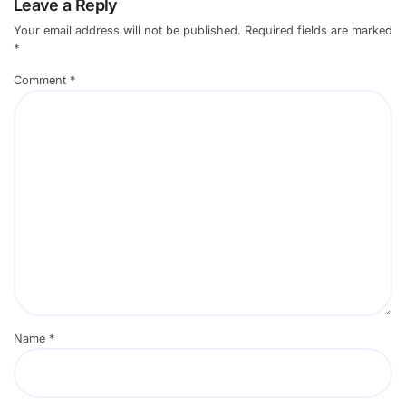
Leave a Reply
Your email address will not be published.
Required fields are marked
*
Comment
*
Name
*