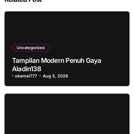
Uncategorized
Tampilan Modern Penuh Gaya
Aladin138
okemei777
Aug 5, 2026