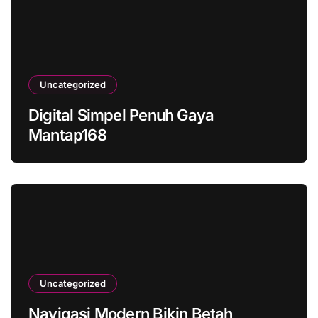
Uncategorized
Digital Simpel Penuh Gaya
Mantap168
Uncategorized
Navigasi Modern Bikin Betah