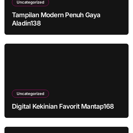
Uncategorized
Tampilan Modern Penuh Gaya
Aladin138
Uncategorized
Digital Kekinian Favorit Mantap168