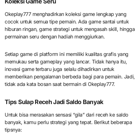
Koleksi Game Seru
Okeplay777 menghadirkan koleksi game lengkap yang
cocok untuk semua tipe pemain. Ada game santai untuk
hiburan ringan, game strategi untuk mengasah skill, hingga
permainan seru dengan hadiah menggiurkan.
Setiap game di platform ini memiliki kualitas grafis yang
memukau serta gameplay yang lancar. Tidak hanya itu,
inovasi game terbaru juga selalu dihadirkan untuk
memberikan pengalaman berbeda bagi para pemain. Jadi,
tidak ada kata bosan saat bermain di Okeplay777.
Tips Sulap Receh Jadi Saldo Banyak
Untuk bisa merasakan sensasi “gila” dari receh ke saldo
banyak, kamu perlu strategi yang tepat. Berikut beberapa
tipsnya: