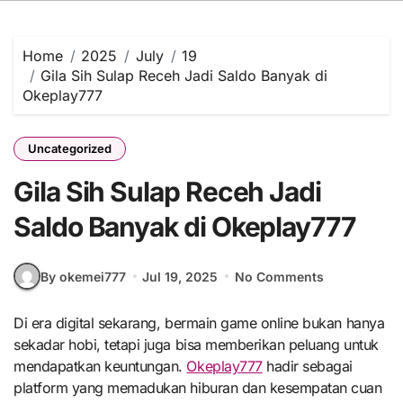
Home
2025
July
19
Gila Sih Sulap Receh Jadi Saldo Banyak di
Okeplay777
Uncategorized
Gila Sih Sulap Receh Jadi
Saldo Banyak di Okeplay777
By okemei777
Jul 19, 2025
No Comments
Di era digital sekarang, bermain game online bukan hanya
sekadar hobi, tetapi juga bisa memberikan peluang untuk
mendapatkan keuntungan.
Okeplay777
hadir sebagai
platform yang memadukan hiburan dan kesempatan cuan