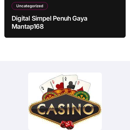
Uncategorized
Digital Simpel Penuh Gaya
Mantap168