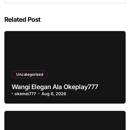
Related Post
Uncategorized
Wangi Elegan Ala Okeplay777
okemei777
Aug 6, 2026