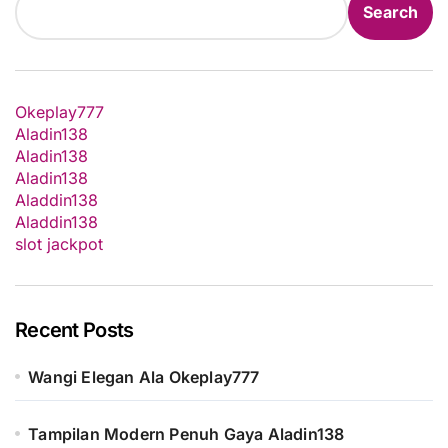
Search
Okeplay777
Aladin138
Aladin138
Aladin138
Aladdin138
Aladdin138
slot jackpot
Recent Posts
Wangi Elegan Ala Okeplay777
Tampilan Modern Penuh Gaya Aladin138