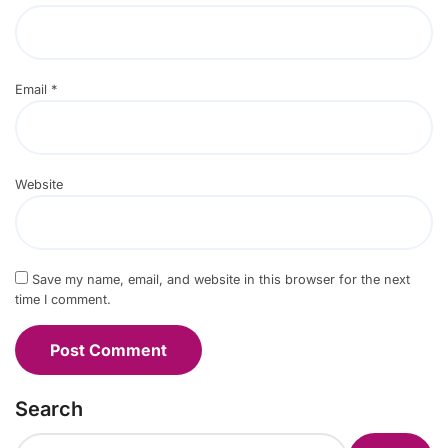
Email
*
Website
Save my name, email, and website in this browser for the next
time I comment.
Search