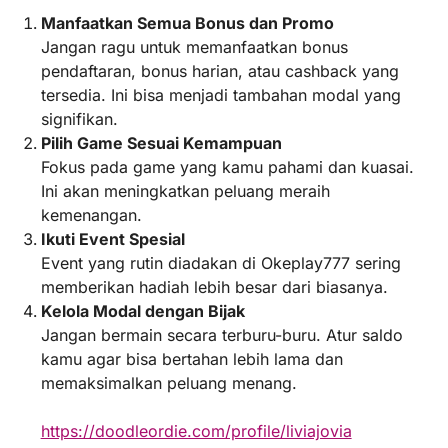
Manfaatkan Semua Bonus dan Promo
Jangan ragu untuk memanfaatkan bonus
pendaftaran, bonus harian, atau cashback yang
tersedia. Ini bisa menjadi tambahan modal yang
signifikan.
Pilih Game Sesuai Kemampuan
Fokus pada game yang kamu pahami dan kuasai.
Ini akan meningkatkan peluang meraih
kemenangan.
Ikuti Event Spesial
Event yang rutin diadakan di Okeplay777 sering
memberikan hadiah lebih besar dari biasanya.
Kelola Modal dengan Bijak
Jangan bermain secara terburu-buru. Atur saldo
kamu agar bisa bertahan lebih lama dan
memaksimalkan peluang menang.
https://doodleordie.com/profile/liviajovia