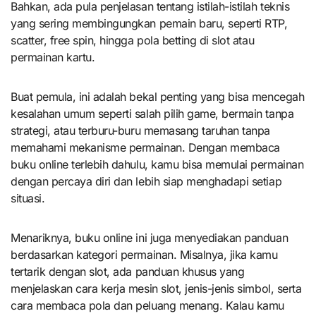
Bahkan, ada pula penjelasan tentang istilah-istilah teknis
yang sering membingungkan pemain baru, seperti RTP,
scatter, free spin, hingga pola betting di slot atau
permainan kartu.
Buat pemula, ini adalah bekal penting yang bisa mencegah
kesalahan umum seperti salah pilih game, bermain tanpa
strategi, atau terburu-buru memasang taruhan tanpa
memahami mekanisme permainan. Dengan membaca
buku online terlebih dahulu, kamu bisa memulai permainan
dengan percaya diri dan lebih siap menghadapi setiap
situasi.
Menariknya, buku online ini juga menyediakan panduan
berdasarkan kategori permainan. Misalnya, jika kamu
tertarik dengan slot, ada panduan khusus yang
menjelaskan cara kerja mesin slot, jenis-jenis simbol, serta
cara membaca pola dan peluang menang. Kalau kamu