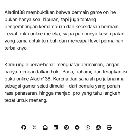
Aladin138 membuktikan bahwa bermain game online
bukan hanya soal hiburan, tapi juga tentang
pengembangan kemampuan dan kecerdasan bermain.
Lewat buku online mereka, siapa pun punya kesempatan
yang sama untuk tumbuh dan mencapai level permainan
terbaiknya.
Kamu ingin benar-benar menguasai permainan, jangan
hanya mengandalkan hoki. Baca, pahami, dan terapkan isi
buku online Aladin138. Karena dari sanalah perjalananmu
sebagai gamer sejati dimulai—dari pemula yang penuh
rasa penasaran, hingga menjadi pro yang tahu langkah
tepat untuk menang.