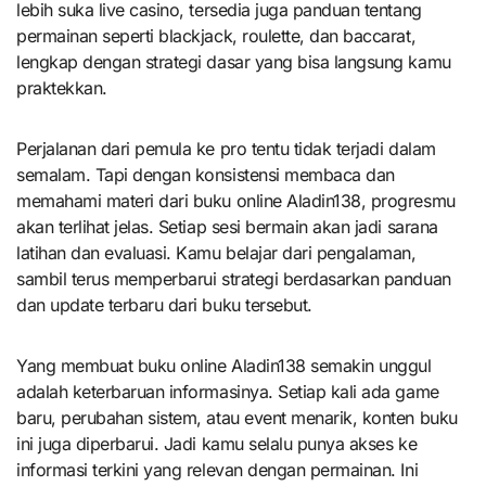
lebih suka live casino, tersedia juga panduan tentang
permainan seperti blackjack, roulette, dan baccarat,
lengkap dengan strategi dasar yang bisa langsung kamu
praktekkan.
Perjalanan dari pemula ke pro tentu tidak terjadi dalam
semalam. Tapi dengan konsistensi membaca dan
memahami materi dari buku online Aladin138, progresmu
akan terlihat jelas. Setiap sesi bermain akan jadi sarana
latihan dan evaluasi. Kamu belajar dari pengalaman,
sambil terus memperbarui strategi berdasarkan panduan
dan update terbaru dari buku tersebut.
Yang membuat buku online Aladin138 semakin unggul
adalah keterbaruan informasinya. Setiap kali ada game
baru, perubahan sistem, atau event menarik, konten buku
ini juga diperbarui. Jadi kamu selalu punya akses ke
informasi terkini yang relevan dengan permainan. Ini