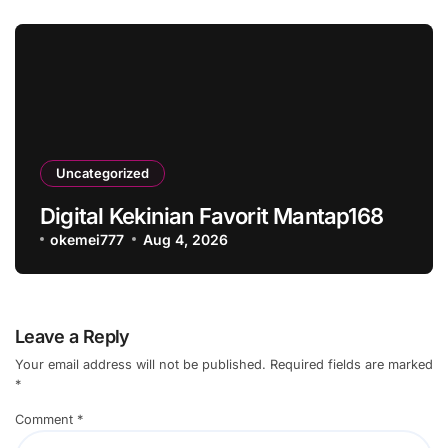
Uncategorized
Digital Kekinian Favorit Mantap168
okemei777
Aug 4, 2026
Leave a Reply
Your email address will not be published.
Required fields are marked
*
Comment
*