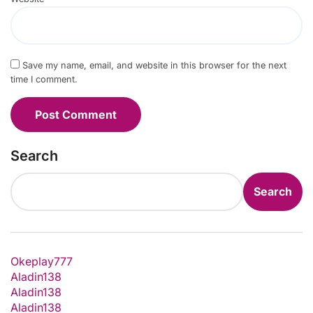
Save my name, email, and website in this browser for the next
time I comment.
Search
Search
Okeplay777
Aladin138
Aladin138
Aladin138