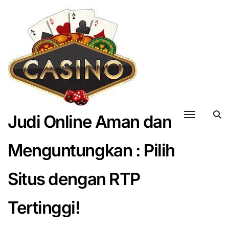
Skip
to
content
Judi Online Aman dan
Menguntungkan : Pilih
Situs dengan RTP
Tertinggi!