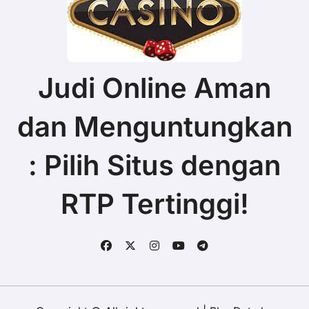
Judi Online Aman
dan Menguntungkan
: Pilih Situs dengan
RTP Tertinggi!