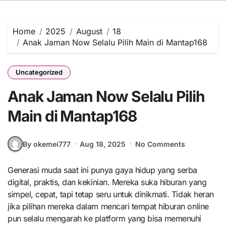
Home
2025
August
18
Anak Jaman Now Selalu Pilih Main di Mantap168
Uncategorized
Anak Jaman Now Selalu Pilih
Main di Mantap168
By okemei777
Aug 18, 2025
No Comments
Generasi muda saat ini punya gaya hidup yang serba
digital, praktis, dan kekinian. Mereka suka hiburan yang
simpel, cepat, tapi tetap seru untuk dinikmati. Tidak heran
jika pilihan mereka dalam mencari tempat hiburan online
pun selalu mengarah ke platform yang bisa memenuhi