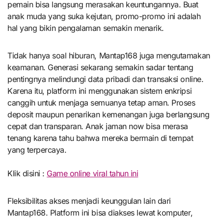
pemain bisa langsung merasakan keuntungannya. Buat
anak muda yang suka kejutan, promo-promo ini adalah
hal yang bikin pengalaman semakin menarik.
Tidak hanya soal hiburan, Mantap168 juga mengutamakan
keamanan. Generasi sekarang semakin sadar tentang
pentingnya melindungi data pribadi dan transaksi online.
Karena itu, platform ini menggunakan sistem enkripsi
canggih untuk menjaga semuanya tetap aman. Proses
deposit maupun penarikan kemenangan juga berlangsung
cepat dan transparan. Anak jaman now bisa merasa
tenang karena tahu bahwa mereka bermain di tempat
yang terpercaya.
Klik disini :
Game online viral tahun ini
Fleksibilitas akses menjadi keunggulan lain dari
Mantap168. Platform ini bisa diakses lewat komputer,