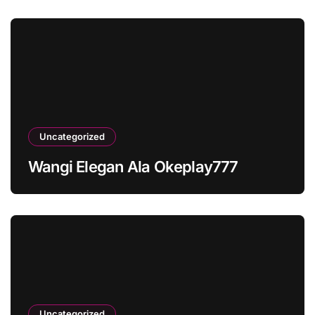
Uncategorized
Wangi Elegan Ala Okeplay777
Uncategorized