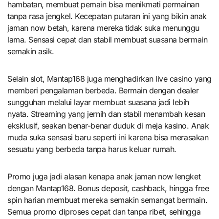
hambatan, membuat pemain bisa menikmati permainan
tanpa rasa jengkel. Kecepatan putaran ini yang bikin anak
jaman now betah, karena mereka tidak suka menunggu
lama. Sensasi cepat dan stabil membuat suasana bermain
semakin asik.
Selain slot, Mantap168 juga menghadirkan live casino yang
memberi pengalaman berbeda. Bermain dengan dealer
sungguhan melalui layar membuat suasana jadi lebih
nyata. Streaming yang jernih dan stabil menambah kesan
eksklusif, seakan benar-benar duduk di meja kasino. Anak
muda suka sensasi baru seperti ini karena bisa merasakan
sesuatu yang berbeda tanpa harus keluar rumah.
Promo juga jadi alasan kenapa anak jaman now lengket
dengan Mantap168. Bonus deposit, cashback, hingga free
spin harian membuat mereka semakin semangat bermain.
Semua promo diproses cepat dan tanpa ribet, sehingga