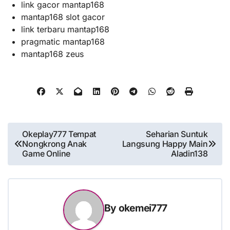
link gacor mantap168
mantap168 slot gacor
link terbaru mantap168
pragmatic mantap168
mantap168 zeus
Post
Okeplay777 Tempat
Seharian Suntuk
Nongkrong Anak
Langsung Happy Main
navigation
Game Online
Aladin138
By
okemei777