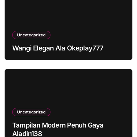
Uncategorized
Wangi Elegan Ala Okeplay777
Uncategorized
Tampilan Modern Penuh Gaya
Aladin138