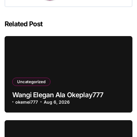
Related Post
Uncategorized
Wangi Elegan Ala Okeplay777
okemei777
Aug 6, 2026