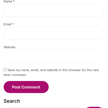
Name
*
Email
*
Website
Save my name, email, and website in this browser for the next
time I comment.
Search