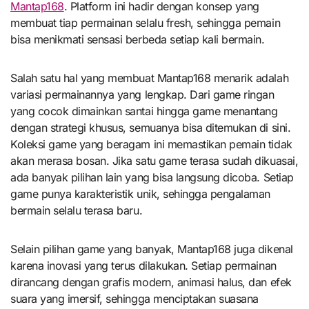
Mantap168
. Platform ini hadir dengan konsep yang
membuat tiap permainan selalu fresh, sehingga pemain
bisa menikmati sensasi berbeda setiap kali bermain.
Salah satu hal yang membuat Mantap168 menarik adalah
variasi permainannya yang lengkap. Dari game ringan
yang cocok dimainkan santai hingga game menantang
dengan strategi khusus, semuanya bisa ditemukan di sini.
Koleksi game yang beragam ini memastikan pemain tidak
akan merasa bosan. Jika satu game terasa sudah dikuasai,
ada banyak pilihan lain yang bisa langsung dicoba. Setiap
game punya karakteristik unik, sehingga pengalaman
bermain selalu terasa baru.
Selain pilihan game yang banyak, Mantap168 juga dikenal
karena inovasi yang terus dilakukan. Setiap permainan
dirancang dengan grafis modern, animasi halus, dan efek
suara yang imersif, sehingga menciptakan suasana