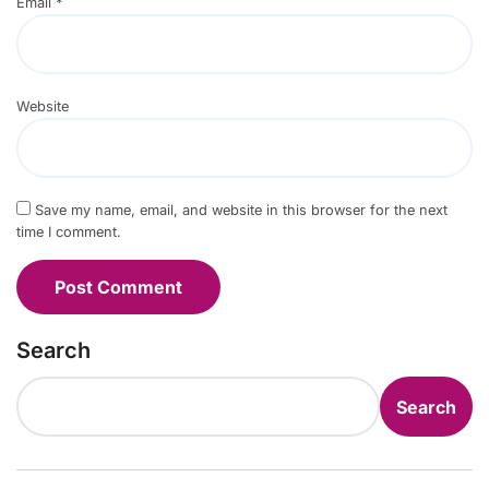
Email
*
Website
Save my name, email, and website in this browser for the next
time I comment.
Search
Search