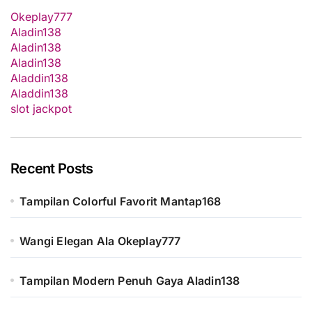
Okeplay777
Aladin138
Aladin138
Aladin138
Aladdin138
Aladdin138
slot jackpot
Recent Posts
Tampilan Colorful Favorit Mantap168
Wangi Elegan Ala Okeplay777
Tampilan Modern Penuh Gaya Aladin138