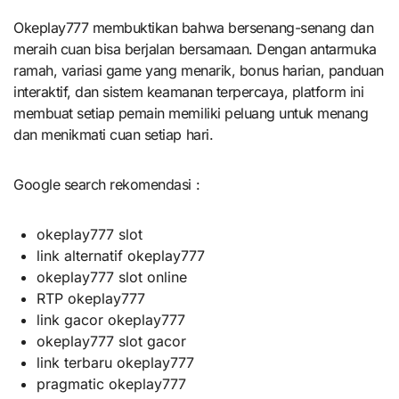
Okeplay777 membuktikan bahwa bersenang-senang dan
meraih cuan bisa berjalan bersamaan. Dengan antarmuka
ramah, variasi game yang menarik, bonus harian, panduan
interaktif, dan sistem keamanan terpercaya, platform ini
membuat setiap pemain memiliki peluang untuk menang
dan menikmati cuan setiap hari.
Google search rekomendasi :
okeplay777 slot
link alternatif okeplay777
okeplay777 slot online
RTP okeplay777
link gacor okeplay777
okeplay777 slot gacor
link terbaru okeplay777
pragmatic okeplay777