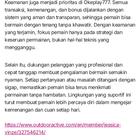
Keamanan juga menjadi prioritas di Okeplay777. Semua
transaksi, kemenangan, dan bonus dijalankan dengan
sistem yang aman dan transparan, sehingga pemain bisa
bermain dengan tenang tanpa khawatir. Dengan keamanan
yang terjamin, fokus pemain hanya pada strategi dan
keseruan permainan, bukan hal-hal teknis yang
mengganggu.
Selain itu, dukungan pelanggan yang profesional dan
cepat tanggap membuat pengalaman bermain semakin
nyaman. Setiap pertanyaan atau masalah ditangani dengan
sigap, memastikan pemain bisa terus menikmati
permainan tanpa hambatan. Lingkungan yang suportif ini
turut membuat pemain lebih percaya diri dalam mengejar
kemenangan dan cuan setiap hari.
https://www.outdooractive.com/en/member/jessica-
vinze/327546214/