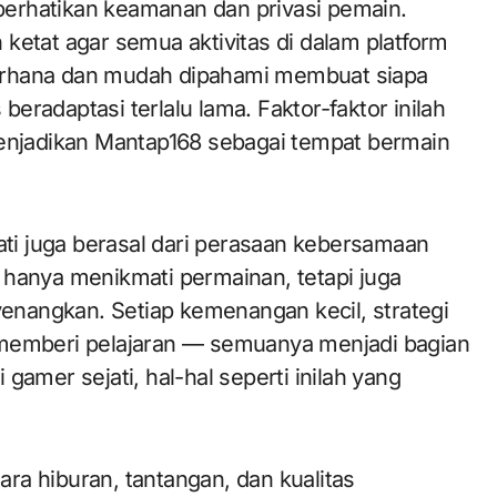
erhatikan keamanan dan privasi pemain.
ketat agar semua aktivitas di dalam platform
erhana dan mudah dipahami membuat siapa
eradaptasi terlalu lama. Faktor-faktor inilah
njadikan Mantap168 sebagai tempat bermain
jati juga berasal dari perasaan kebersamaan
 hanya menikmati permainan, tetapi juga
nangkan. Setiap kemenangan kecil, strategi
 memberi pelajaran — semuanya menjadi bagian
gamer sejati, hal-hal seperti inilah yang
ra hiburan, tantangan, dan kualitas