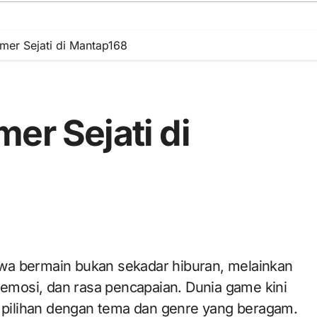
mer Sejati di Mantap168
er Sejati di
mosi, dan rasa pencapaian. Dunia game kini
pilihan dengan tema dan genre yang beragam.