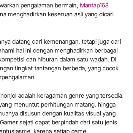
nawarkan pengalaman bermain,
Mantap168
ena menghadirkan keseruan asli yang dicari
anya datang dari kemenangan, tetapi juga dari
ahami hal ini dengan menghadirkan berbagai
mpetisi dan hiburan dalam satu wadah. Di
ngan tingkat tantangan berbeda, yang cocok
rpengalaman.
onjol adalah keragaman genre yang tersedia.
i yang menuntut perhitungan matang, hingga
anya disusun dengan kualitas visual yang
mer sejati dapat berpindah dari satu jenis
 antusiasme, karena setiap game