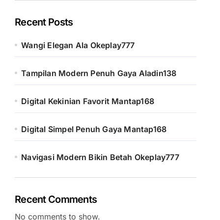
Recent Posts
Wangi Elegan Ala Okeplay777
Tampilan Modern Penuh Gaya Aladin138
Digital Kekinian Favorit Mantap168
Digital Simpel Penuh Gaya Mantap168
Navigasi Modern Bikin Betah Okeplay777
Recent Comments
No comments to show.