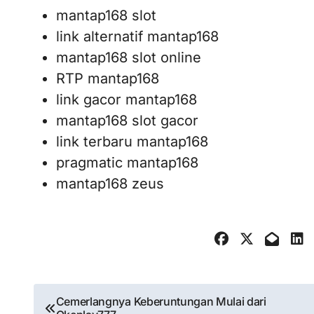
mantap168 slot
link alternatif mantap168
mantap168 slot online
RTP mantap168
link gacor mantap168
mantap168 slot gacor
link terbaru mantap168
pragmatic mantap168
mantap168 zeus
Post
Cemerlangnya Keberuntungan Mulai dari