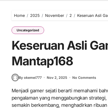
Home
2025
November
2
Keseruan Asli Ga
Uncategorized
Keseruan Asli Gam
Mantap168
By okemei777
Nov 2, 2025
No Comments
Menjadi gamer sejati berarti memahami bahwa bermain bukan sekadar hiburan, melainkan
pengalaman yang menggabungkan strategi, e
semakin berkembang, menghadirkan ribuan 