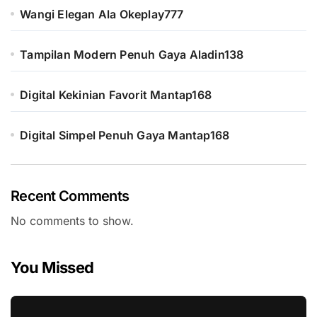
Wangi Elegan Ala Okeplay777
Tampilan Modern Penuh Gaya Aladin138
Digital Kekinian Favorit Mantap168
Digital Simpel Penuh Gaya Mantap168
Recent Comments
No comments to show.
You Missed