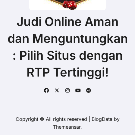
Judi Online Aman
dan Menguntungkan
: Pilih Situs dengan
RTP Tertinggi!
Copyright © All rights reserved
|
BlogData
by
Themeansar
.