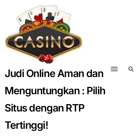
Skip
to
content
Judi Online Aman dan
Menguntungkan : Pilih
Situs dengan RTP
Tertinggi!