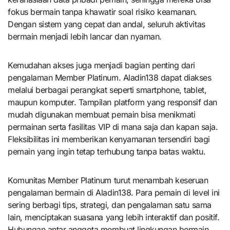
fokus bermain tanpa khawatir soal risiko keamanan.
Dengan sistem yang cepat dan andal, seluruh aktivitas
bermain menjadi lebih lancar dan nyaman.
Kemudahan akses juga menjadi bagian penting dari
pengalaman Member Platinum. Aladin138 dapat diakses
melalui berbagai perangkat seperti smartphone, tablet,
maupun komputer. Tampilan platform yang responsif dan
mudah digunakan membuat pemain bisa menikmati
permainan serta fasilitas VIP di mana saja dan kapan saja.
Fleksibilitas ini memberikan kenyamanan tersendiri bagi
pemain yang ingin tetap terhubung tanpa batas waktu.
Komunitas Member Platinum turut menambah keseruan
pengalaman bermain di Aladin138. Para pemain di level ini
sering berbagi tips, strategi, dan pengalaman satu sama
lain, menciptakan suasana yang lebih interaktif dan positif.
Hubungan antar anggota membuat lingkungan bermain