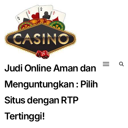
Skip
to
content
Judi Online Aman dan
Menguntungkan : Pilih
Situs dengan RTP
Tertinggi!