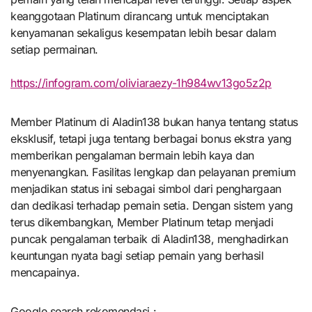
keanggotaan Platinum dirancang untuk menciptakan
kenyamanan sekaligus kesempatan lebih besar dalam
setiap permainan.
https://infogram.com/oliviaraezy-1h984wv13go5z2p
Member Platinum di Aladin138 bukan hanya tentang status
eksklusif, tetapi juga tentang berbagai bonus ekstra yang
memberikan pengalaman bermain lebih kaya dan
menyenangkan. Fasilitas lengkap dan pelayanan premium
menjadikan status ini sebagai simbol dari penghargaan
dan dedikasi terhadap pemain setia. Dengan sistem yang
terus dikembangkan, Member Platinum tetap menjadi
puncak pengalaman terbaik di Aladin138, menghadirkan
keuntungan nyata bagi setiap pemain yang berhasil
mencapainya.
Google search rekomendasi :