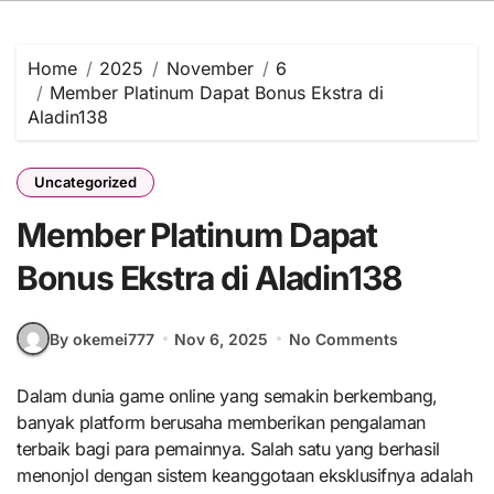
Home
2025
November
6
Member Platinum Dapat Bonus Ekstra di
Aladin138
Uncategorized
Member Platinum Dapat
Bonus Ekstra di Aladin138
By okemei777
Nov 6, 2025
No Comments
Dalam dunia game online yang semakin berkembang,
banyak platform berusaha memberikan pengalaman
terbaik bagi para pemainnya. Salah satu yang berhasil
menonjol dengan sistem keanggotaan eksklusifnya adalah