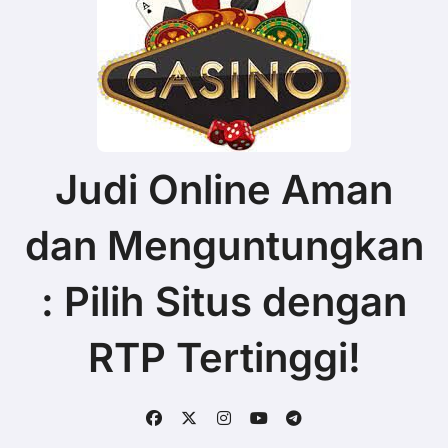
Judi Online Aman
dan Menguntungkan
: Pilih Situs dengan
RTP Tertinggi!