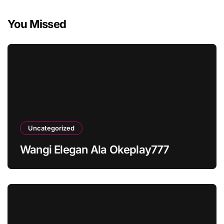
You Missed
Uncategorized
Wangi Elegan Ala Okeplay777