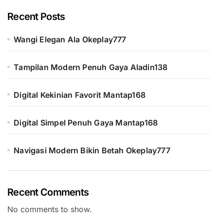
Recent Posts
Wangi Elegan Ala Okeplay777
Tampilan Modern Penuh Gaya Aladin138
Digital Kekinian Favorit Mantap168
Digital Simpel Penuh Gaya Mantap168
Navigasi Modern Bikin Betah Okeplay777
Recent Comments
No comments to show.