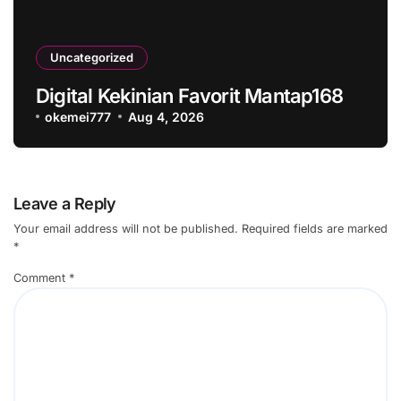
Uncategorized
Digital Kekinian Favorit Mantap168
okemei777
Aug 4, 2026
Leave a Reply
Your email address will not be published.
Required fields are marked
*
Comment
*