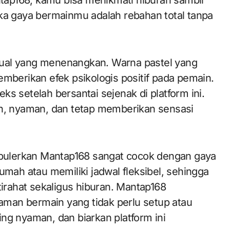
ap168, kamu bisa menikmati hiburan sambil
ika gaya bermainmu adalah rebahan total tanpa
visual yang menenangkan. Warna pastel yang
emberikan efek psikologis positif pada pemain.
s setelah bersantai sejenak di platform ini.
an, nyaman, dan tetap memberikan sensasi
populerkan Mantap168 sangat cocok dengan gaya
umah atau memiliki jadwal fleksibel, sehingga
tirahat sekaligus hiburan. Mantap168
man bermain yang tidak perlu setup atau
ng nyaman, dan biarkan platform ini