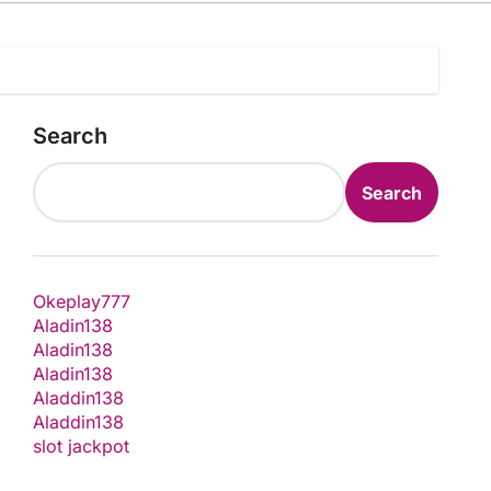
Search
Search
Okeplay777
Aladin138
Aladin138
Aladin138
Aladdin138
Aladdin138
slot jackpot