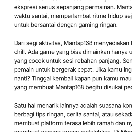
ekspresi serius sepanjang permainan. Man
waktu santai, memperlambat ritme hidup sej
untuk bersantai dengan gaming ringan.
Dari segi aktivitas, Mantap168 menyediakan
chill. Ada game yang bisa dimainkan hanya 
yang cocok untuk sesi rebahan panjang. Se
pemain untuk bergerak cepat. Jika kamu ingin
nanti? Tinggal kembali kapan pun kamu mau. 
yang membuat Mantap168 begitu disukai pec
Satu hal menarik lainnya adalah suasana ko
berbagi tips ringan, cerita santai, atau seka
membuat platform terasa lebih ramah dan ny