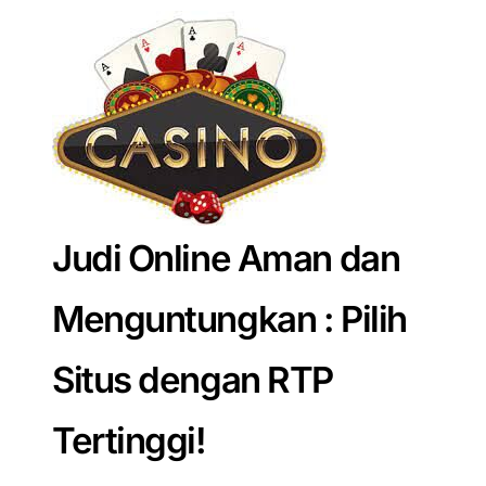
Skip
to
content
Judi Online Aman dan
Menguntungkan : Pilih
Situs dengan RTP
Tertinggi!