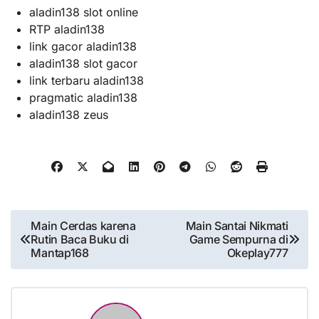
aladin138 slot online
RTP aladin138
link gacor aladin138
aladin138 slot gacor
link terbaru aladin138
pragmatic aladin138
aladin138 zeus
Post
Main Cerdas karena
Main Santai Nikmati
Rutin Baca Buku di
Game Sempurna di
navigation
Mantap168
Okeplay777