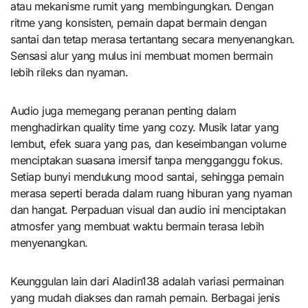
atau mekanisme rumit yang membingungkan. Dengan
ritme yang konsisten, pemain dapat bermain dengan
santai dan tetap merasa tertantang secara menyenangkan.
Sensasi alur yang mulus ini membuat momen bermain
lebih rileks dan nyaman.
Audio juga memegang peranan penting dalam
menghadirkan quality time yang cozy. Musik latar yang
lembut, efek suara yang pas, dan keseimbangan volume
menciptakan suasana imersif tanpa mengganggu fokus.
Setiap bunyi mendukung mood santai, sehingga pemain
merasa seperti berada dalam ruang hiburan yang nyaman
dan hangat. Perpaduan visual dan audio ini menciptakan
atmosfer yang membuat waktu bermain terasa lebih
menyenangkan.
Keunggulan lain dari Aladin138 adalah variasi permainan
yang mudah diakses dan ramah pemain. Berbagai jenis