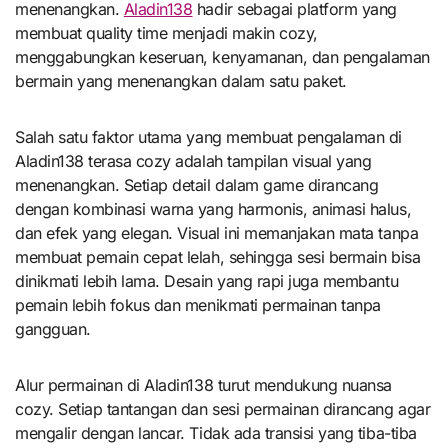
menenangkan.
Aladin138
hadir sebagai platform yang
membuat quality time menjadi makin cozy,
menggabungkan keseruan, kenyamanan, dan pengalaman
bermain yang menenangkan dalam satu paket.
Salah satu faktor utama yang membuat pengalaman di
Aladin138 terasa cozy adalah tampilan visual yang
menenangkan. Setiap detail dalam game dirancang
dengan kombinasi warna yang harmonis, animasi halus,
dan efek yang elegan. Visual ini memanjakan mata tanpa
membuat pemain cepat lelah, sehingga sesi bermain bisa
dinikmati lebih lama. Desain yang rapi juga membantu
pemain lebih fokus dan menikmati permainan tanpa
gangguan.
Alur permainan di Aladin138 turut mendukung nuansa
cozy. Setiap tantangan dan sesi permainan dirancang agar
mengalir dengan lancar. Tidak ada transisi yang tiba-tiba