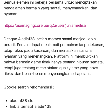
Semua elemen ini bekerja bersama untuk menciptakan
pengalaman bermain yang santai, menyenangkan, dan
nyaman.
https://bioimagingcore.be/q2a/user/juniarmelisa
Dengan Aladin138, setiap momen santai menjadi lebih
berarti. Pemain dapat menikmati permainan tanpa tekanan,
tetap fokus pada keseruan, dan merasakan suasana
nyaman yang menenangkan. Platform ini membuktikan
bahwa bermain game tidak hanya tentang hiburan semata,
tetapi juga tentang menciptakan quality time yang cozy,
rileks, dan benar-benar menyenangkan setiap saat.
Google search rekomendasi :
aladin138 slot
link alternatif aladin138