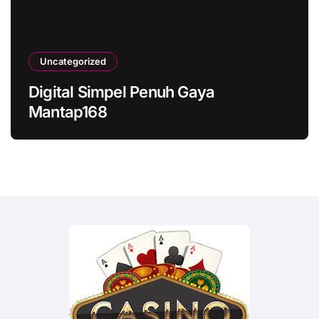
Uncategorized
Digital Simpel Penuh Gaya
Mantap168