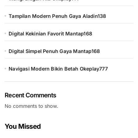
Tampilan Modern Penuh Gaya Aladin138
Digital Kekinian Favorit Mantap168
Digital Simpel Penuh Gaya Mantap168
Navigasi Modern Bikin Betah Okeplay777
Recent Comments
No comments to show.
You Missed