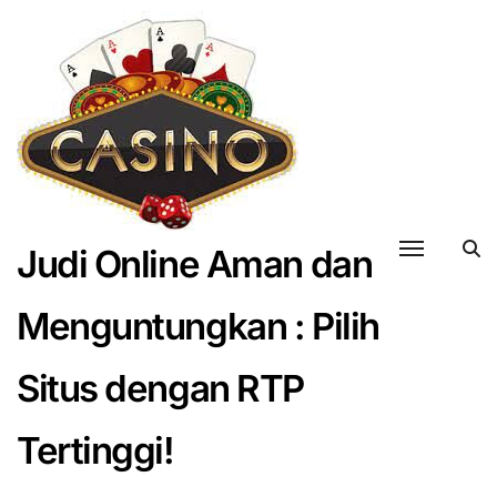
Skip
to
content
Judi Online Aman dan
Menguntungkan : Pilih
Situs dengan RTP
Tertinggi!