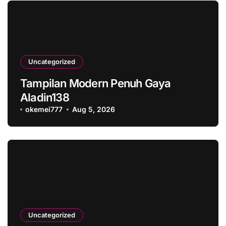
Uncategorized
Tampilan Modern Penuh Gaya
Aladin138
okemei777
Aug 5, 2026
Uncategorized