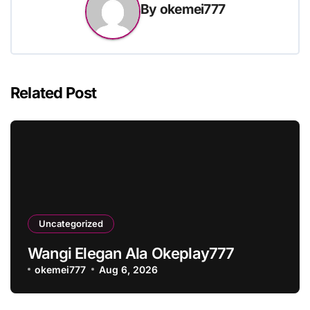
By
okemei777
Related Post
Uncategorized
Wangi Elegan Ala Okeplay777
okemei777
Aug 6, 2026