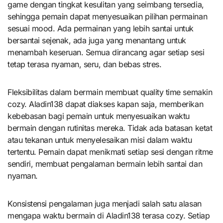
game dengan tingkat kesulitan yang seimbang tersedia,
sehingga pemain dapat menyesuaikan pilihan permainan
sesuai mood. Ada permainan yang lebih santai untuk
bersantai sejenak, ada juga yang menantang untuk
menambah keseruan. Semua dirancang agar setiap sesi
tetap terasa nyaman, seru, dan bebas stres.
Fleksibilitas dalam bermain membuat quality time semakin
cozy. Aladin138 dapat diakses kapan saja, memberikan
kebebasan bagi pemain untuk menyesuaikan waktu
bermain dengan rutinitas mereka. Tidak ada batasan ketat
atau tekanan untuk menyelesaikan misi dalam waktu
tertentu. Pemain dapat menikmati setiap sesi dengan ritme
sendiri, membuat pengalaman bermain lebih santai dan
nyaman.
Konsistensi pengalaman juga menjadi salah satu alasan
mengapa waktu bermain di Aladin138 terasa cozy. Setiap