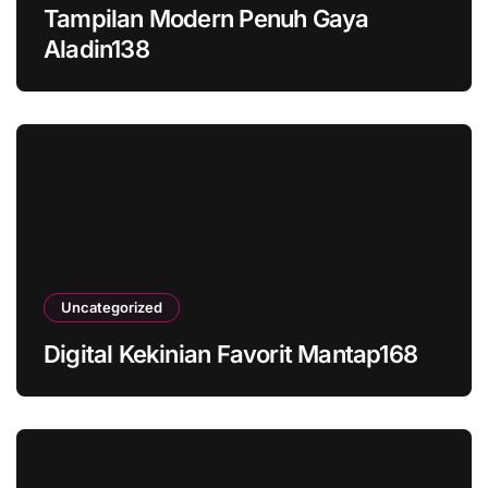
Tampilan Modern Penuh Gaya
Aladin138
Uncategorized
Digital Kekinian Favorit Mantap168