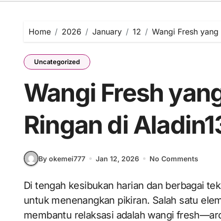
Home
2026
January
12
Wangi Fresh yang B
Uncategorized
Wangi Fresh yang 
Ringan di Aladin
By okemei777
Jan 12, 2026
No Comments
Di tengah kesibukan harian dan berbagai tekanan, momen santai menjadi waktu berharga
untuk menenangkan pikiran. Salah satu ele
membantu relaksasi adalah wangi fresh—a