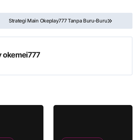
Strategi Main Okeplay777 Tanpa Buru-Buru
y
okemei777