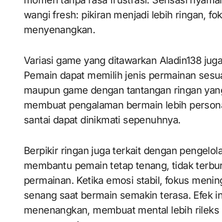
momen tanpa rasa frustrasi. Sensasi nyama
wangi fresh: pikiran menjadi lebih ringan, fo
menyenangkan.
Variasi game yang ditawarkan Aladin138 ju
Pemain dapat memilih jenis permainan sesu
maupun game dengan tantangan ringan yang 
membuat pengalaman bermain lebih personal
santai dapat dinikmati sepenuhnya.
Berpikir ringan juga terkait dengan pengelol
membantu pemain tetap tenang, tidak terbur
permainan. Ketika emosi stabil, fokus mening
senang saat bermain semakin terasa. Efek i
menenangkan, membuat mental lebih rileks