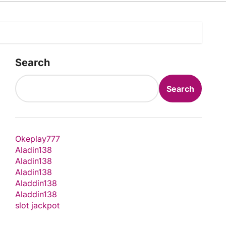
Search
Search
Okeplay777
Aladin138
Aladin138
Aladin138
Aladdin138
Aladdin138
slot jackpot