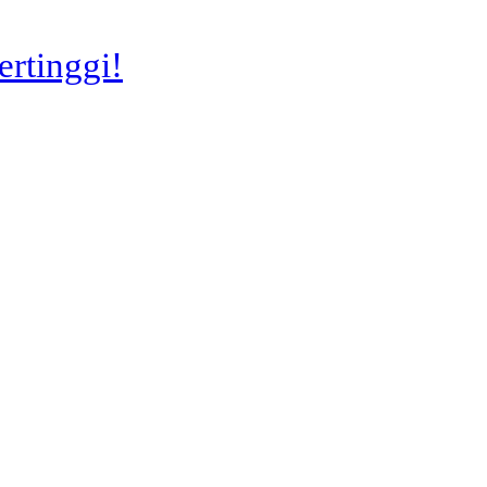
rtinggi!