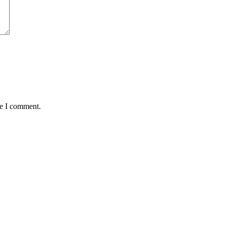
me I comment.