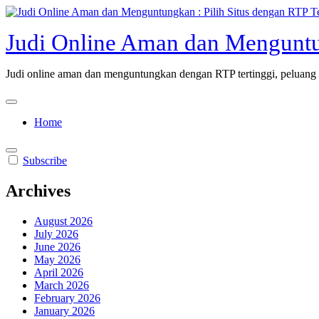
Skip
to
Judi Online Aman dan Menguntun
content
Judi online aman dan menguntungkan dengan RTP tertinggi, peluang
Home
Subscribe
Archives
August 2026
July 2026
June 2026
May 2026
April 2026
March 2026
February 2026
January 2026