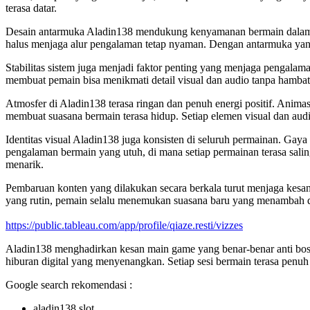
terasa datar.
Desain antarmuka Aladin138 mendukung kenyamanan bermain dalam wak
halus menjaga alur pengalaman tetap nyaman. Dengan antarmuka yang
Stabilitas sistem juga menjadi faktor penting yang menjaga pengalama
membuat pemain bisa menikmati detail visual dan audio tanpa hamba
Atmosfer di Aladin138 terasa ringan dan penuh energi positif. Anim
membuat suasana bermain terasa hidup. Setiap elemen visual dan au
Identitas visual Aladin138 juga konsisten di seluruh permainan. Gay
pengalaman bermain yang utuh, di mana setiap permainan terasa sal
menarik.
Pembaruan konten yang dilakukan secara berkala turut menjaga kesan
yang rutin, pemain selalu menemukan suasana baru yang menambah day
https://public.tableau.com/app/profile/qiaze.resti/vizzes
Aladin138 menghadirkan kesan main game yang benar-benar anti bosen
hiburan digital yang menyenangkan. Setiap sesi bermain terasa penuh
Google search rekomendasi :
aladin138 slot