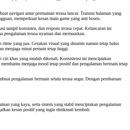
 navigasi antar permainan terasa lancar. Transisi halaman yang
angguan, memperkuat kesan main game yang anti bosen.
i tampil konsisten, dan respons terasa cepat. Kelancaran ini
arena pengalaman terasa nyaman dan memuaskan.
n ritme yang pas. Gerakan visual yang dinamis namun tetap halus
n menjaga minat pemain tetap tinggi.
 ciri khas yang mudah dikenali. Konsistensi ini menciptakan
i membantu menjaga mood tetap positif dan pengalaman bermain tetap
membuat pengalaman bermain selalu terasa segar. Dengan pembaruan
inan yang kaya, serta sistem yang stabil menciptakan pengalaman
lkan kesan positif yang ingin dinikmati kembali.