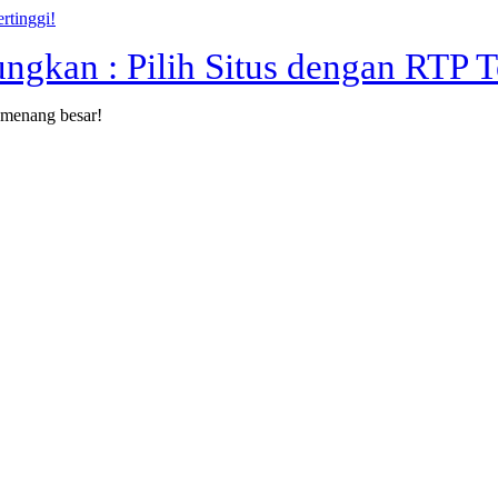
gkan : Pilih Situs dengan RTP Te
 menang besar!