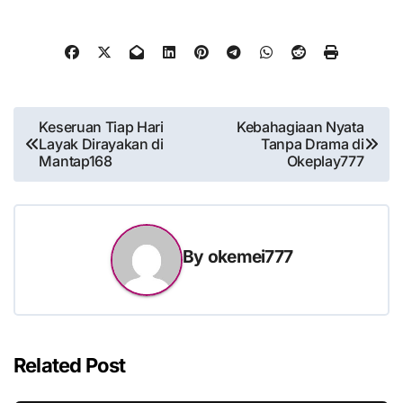
Post
Keseruan Tiap Hari
Kebahagiaan Nyata
Layak Dirayakan di
Tanpa Drama di
navigation
Mantap168
Okeplay777
By
okemei777
Related Post