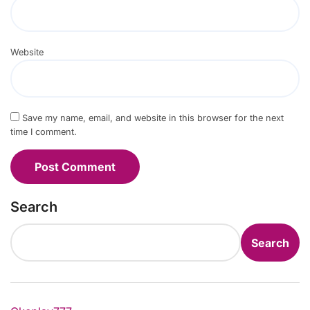
Website
Save my name, email, and website in this browser for the next
time I comment.
Search
Search