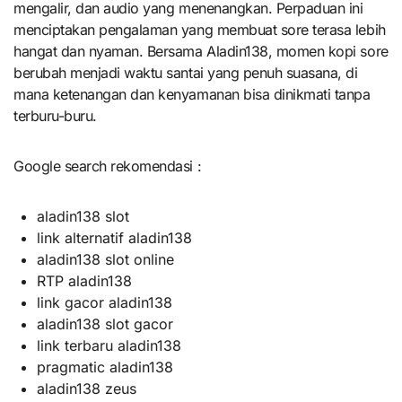
mengalir, dan audio yang menenangkan. Perpaduan ini
menciptakan pengalaman yang membuat sore terasa lebih
hangat dan nyaman. Bersama Aladin138, momen kopi sore
berubah menjadi waktu santai yang penuh suasana, di
mana ketenangan dan kenyamanan bisa dinikmati tanpa
terburu-buru.
Google search rekomendasi :
aladin138 slot
link alternatif aladin138
aladin138 slot online
RTP aladin138
link gacor aladin138
aladin138 slot gacor
link terbaru aladin138
pragmatic aladin138
aladin138 zeus