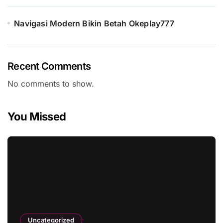
Navigasi Modern Bikin Betah Okeplay777
Recent Comments
No comments to show.
You Missed
Uncategorized