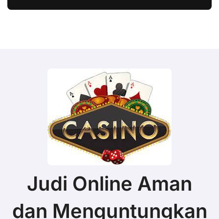
Judi Online Aman
dan Menguntungkan