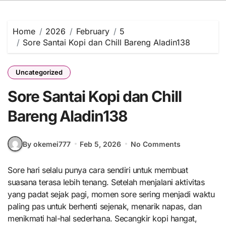
Home
2026
February
5
Sore Santai Kopi dan Chill Bareng Aladin138
Uncategorized
Sore Santai Kopi dan Chill
Bareng Aladin138
By okemei777
Feb 5, 2026
No Comments
Sore hari selalu punya cara sendiri untuk membuat
suasana terasa lebih tenang. Setelah menjalani aktivitas
yang padat sejak pagi, momen sore sering menjadi waktu
paling pas untuk berhenti sejenak, menarik napas, dan
menikmati hal-hal sederhana. Secangkir kopi hangat,