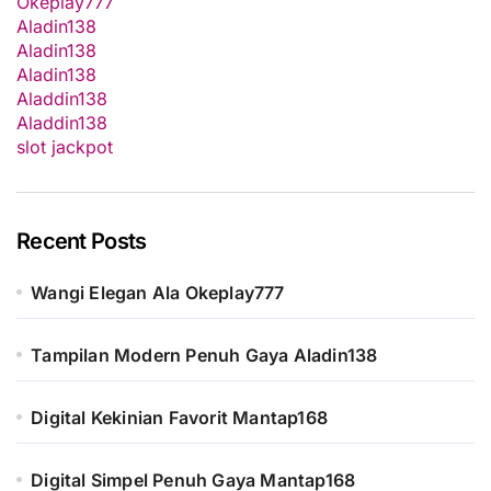
Okeplay777
Aladin138
Aladin138
Aladin138
Aladdin138
Aladdin138
slot jackpot
Recent Posts
Wangi Elegan Ala Okeplay777
Tampilan Modern Penuh Gaya Aladin138
Digital Kekinian Favorit Mantap168
Digital Simpel Penuh Gaya Mantap168