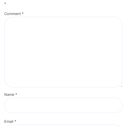
*
Comment
*
Name
*
Email
*