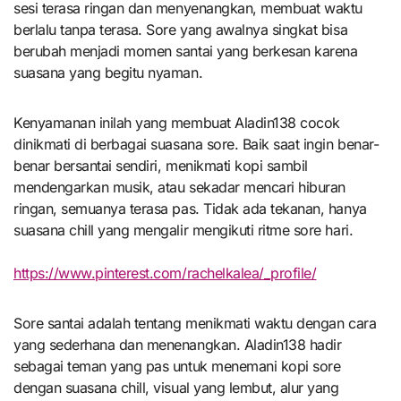
sesi terasa ringan dan menyenangkan, membuat waktu
berlalu tanpa terasa. Sore yang awalnya singkat bisa
berubah menjadi momen santai yang berkesan karena
suasana yang begitu nyaman.
Kenyamanan inilah yang membuat Aladin138 cocok
dinikmati di berbagai suasana sore. Baik saat ingin benar-
benar bersantai sendiri, menikmati kopi sambil
mendengarkan musik, atau sekadar mencari hiburan
ringan, semuanya terasa pas. Tidak ada tekanan, hanya
suasana chill yang mengalir mengikuti ritme sore hari.
https://www.pinterest.com/rachelkalea/_profile/
Sore santai adalah tentang menikmati waktu dengan cara
yang sederhana dan menenangkan. Aladin138 hadir
sebagai teman yang pas untuk menemani kopi sore
dengan suasana chill, visual yang lembut, alur yang