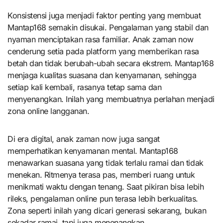
Konsistensi juga menjadi faktor penting yang membuat
Mantap168 semakin disukai. Pengalaman yang stabil dan
nyaman menciptakan rasa familiar. Anak zaman now
cenderung setia pada platform yang memberikan rasa
betah dan tidak berubah-ubah secara ekstrem. Mantap168
menjaga kualitas suasana dan kenyamanan, sehingga
setiap kali kembali, rasanya tetap sama dan
menyenangkan. Inilah yang membuatnya perlahan menjadi
zona online langganan.
Di era digital, anak zaman now juga sangat
memperhatikan kenyamanan mental. Mantap168
menawarkan suasana yang tidak terlalu ramai dan tidak
menekan. Ritmenya terasa pas, memberi ruang untuk
menikmati waktu dengan tenang. Saat pikiran bisa lebih
rileks, pengalaman online pun terasa lebih berkualitas.
Zona seperti inilah yang dicari generasi sekarang, bukan
sekadar ramai, tapi juga menenangkan.