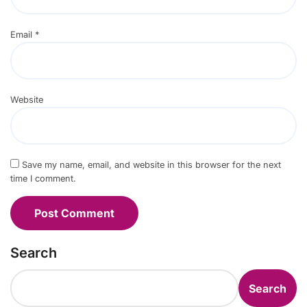
Email
*
Website
Save my name, email, and website in this browser for the next
time I comment.
Search
Search