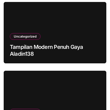
Uncategorized
Tampilan Modern Penuh Gaya
Aladin138