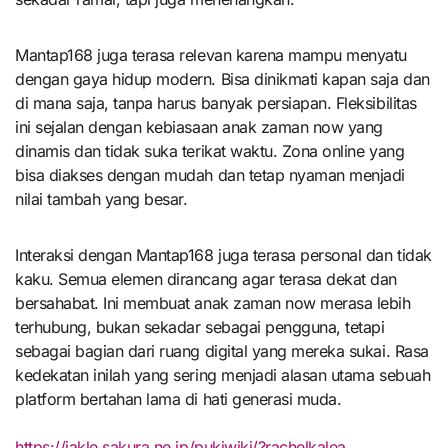
Mantap168 juga terasa relevan karena mampu menyatu
dengan gaya hidup modern. Bisa dinikmati kapan saja dan
di mana saja, tanpa harus banyak persiapan. Fleksibilitas
ini sejalan dengan kebiasaan anak zaman now yang
dinamis dan tidak suka terikat waktu. Zona online yang
bisa diakses dengan mudah dan tetap nyaman menjadi
nilai tambah yang besar.
Interaksi dengan Mantap168 juga terasa personal dan tidak
kaku. Semua elemen dirancang agar terasa dekat dan
bersahabat. Ini membuat anak zaman now merasa lebih
terhubung, bukan sekadar sebagai pengguna, tetapi
sebagai bagian dari ruang digital yang mereka sukai. Rasa
kedekatan inilah yang sering menjadi alasan utama sebuah
platform bertahan lama di hati generasi muda.
https://jakle.sakura.ne.jp/pukiwiki/?rachelkalea