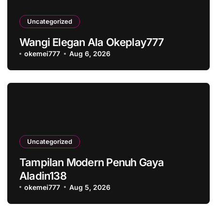
Uncategorized
Wangi Elegan Ala Okeplay777
okemei777
Aug 6, 2026
Uncategorized
Tampilan Modern Penuh Gaya
Aladin138
okemei777
Aug 5, 2026