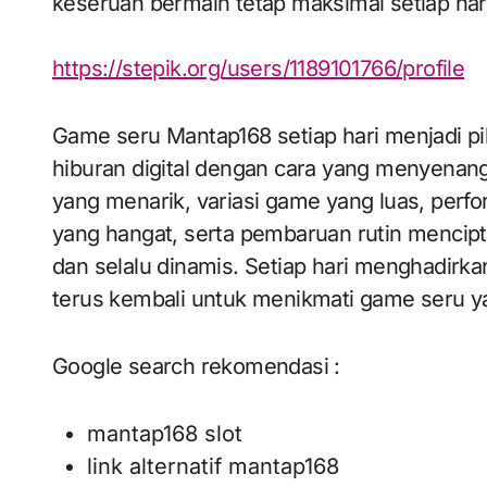
keseruan bermain tetap maksimal setiap har
https://stepik.org/users/1189101766/profile
Game seru Mantap168 setiap hari menjadi pil
hiburan digital dengan cara yang menyenang
yang menarik, variasi game yang luas, perfo
yang hangat, serta pembaruan rutin mencip
dan selalu dinamis. Setiap hari menghadir
terus kembali untuk menikmati game seru y
Google search rekomendasi :
mantap168 slot
link alternatif mantap168