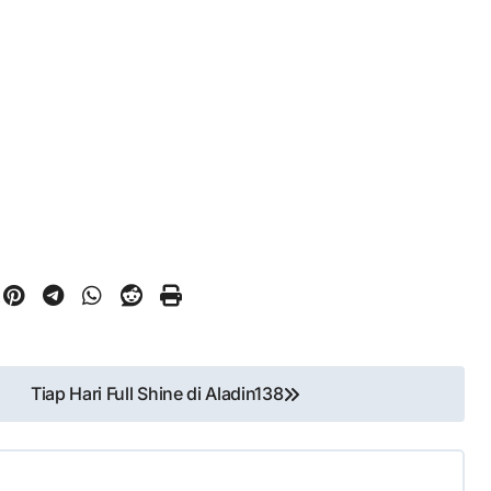
Tiap Hari Full Shine di Aladin138