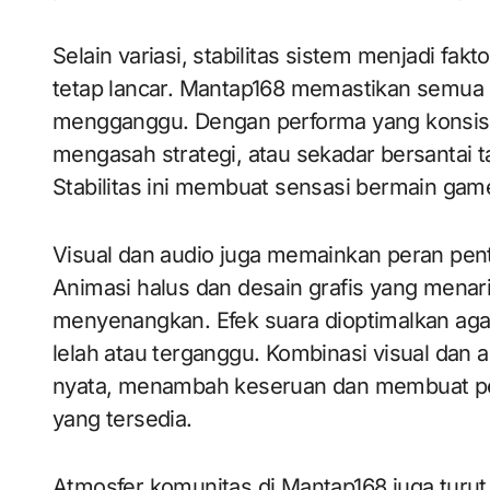
Selain variasi, stabilitas sistem menjadi f
tetap lancar. Mantap168 memastikan semua g
mengganggu. Dengan performa yang konsist
mengasah strategi, atau sekadar bersantai t
Stabilitas ini membuat sensasi bermain ga
Visual dan audio juga memainkan peran pen
Animasi halus dan desain grafis yang mena
menyenangkan. Efek suara dioptimalkan ag
lelah atau terganggu. Kombinasi visual dan 
nyata, menambah keseruan dan membuat pem
yang tersedia.
Atmosfer komunitas di Mantap168 juga tur