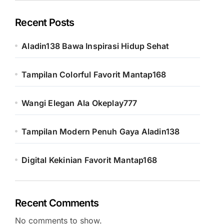
Recent Posts
Aladin138 Bawa Inspirasi Hidup Sehat
Tampilan Colorful Favorit Mantap168
Wangi Elegan Ala Okeplay777
Tampilan Modern Penuh Gaya Aladin138
Digital Kekinian Favorit Mantap168
Recent Comments
No comments to show.