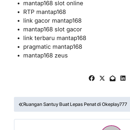
mantap168 slot online
RTP mantap168
link gacor mantap168
mantap168 slot gacor
link terbaru mantap168
pragmatic mantap168
mantap168 zeus
Post
Ruangan Santuy Buat Lepas Penat di Okeplay777
navigation