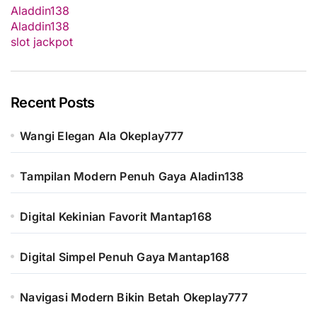
Aladdin138
Aladdin138
slot jackpot
Recent Posts
Wangi Elegan Ala Okeplay777
Tampilan Modern Penuh Gaya Aladin138
Digital Kekinian Favorit Mantap168
Digital Simpel Penuh Gaya Mantap168
Navigasi Modern Bikin Betah Okeplay777