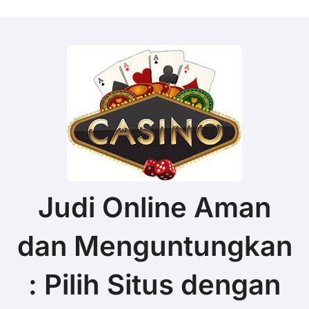
Judi Online Aman
dan Menguntungkan
: Pilih Situs dengan