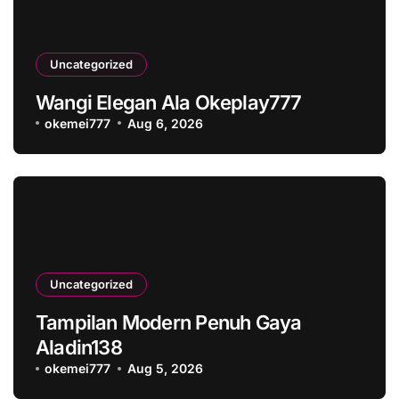
Uncategorized
Wangi Elegan Ala Okeplay777
okemei777
Aug 6, 2026
Uncategorized
Tampilan Modern Penuh Gaya
Aladin138
okemei777
Aug 5, 2026