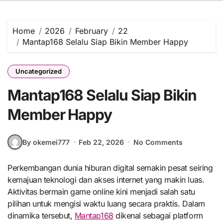
Home
2026
February
22
Mantap168 Selalu Siap Bikin Member Happy
Uncategorized
Mantap168 Selalu Siap Bikin
Member Happy
By okemei777
Feb 22, 2026
No Comments
Perkembangan dunia hiburan digital semakin pesat seiring
kemajuan teknologi dan akses internet yang makin luas.
Aktivitas bermain game online kini menjadi salah satu
pilihan untuk mengisi waktu luang secara praktis. Dalam
dinamika tersebut,
Mantap168
dikenal sebagai platform