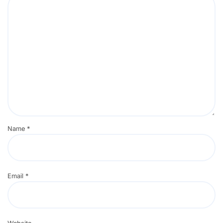
Name
*
Email
*