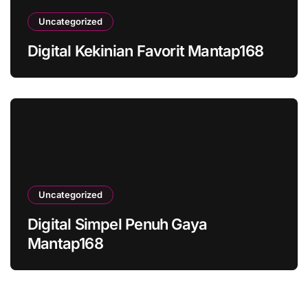
Uncategorized
Digital Kekinian Favorit Mantap168
Uncategorized
Digital Simpel Penuh Gaya
Mantap168