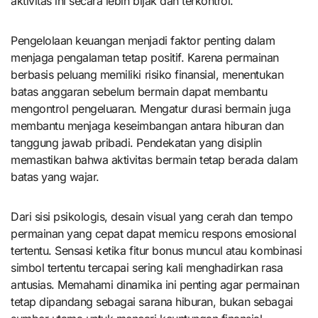
aktivitas ini secara lebih bijak dan terkontrol.
Pengelolaan keuangan menjadi faktor penting dalam
menjaga pengalaman tetap positif. Karena permainan
berbasis peluang memiliki risiko finansial, menentukan
batas anggaran sebelum bermain dapat membantu
mengontrol pengeluaran. Mengatur durasi bermain juga
membantu menjaga keseimbangan antara hiburan dan
tanggung jawab pribadi. Pendekatan yang disiplin
memastikan bahwa aktivitas bermain tetap berada dalam
batas yang wajar.
Dari sisi psikologis, desain visual yang cerah dan tempo
permainan yang cepat dapat memicu respons emosional
tertentu. Sensasi ketika fitur bonus muncul atau kombinasi
simbol tertentu tercapai sering kali menghadirkan rasa
antusias. Memahami dinamika ini penting agar permainan
tetap dipandang sebagai sarana hiburan, bukan sebagai