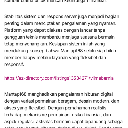
sumber utama untuk mencari keuntungan finansial.
Stabilitas sistem dan respons server juga menjadi bagian
penting dalam menciptakan pengalaman yang nyaman.
Platform yang dapat diakses dengan lancar tanpa
gangguan teknis membantu menjaga suasana bermain
tetap menyenangkan. Kesiapan sistem inilah yang
mendukung konsep bahwa Mantap168 selalu siap bikin
member happy melalui layanan yang fleksibel dan
responsif.
https://az-directory.com/listings13534271/vilmabernia
Mantap168 menghadirkan pengalaman hiburan digital
dengan variasi permainan beragam, desain modern, dan
akses yang fleksibel. Dengan pemahaman realistis
terhadap mekanisme permainan, risiko finansial, dan
aspek regulasi, aktivitas bermain dapat dipandang sebagai