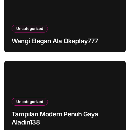
Uncategorized
Wangi Elegan Ala Okeplay777
Uncategorized
Tampilan Modern Penuh Gaya
Aladin138