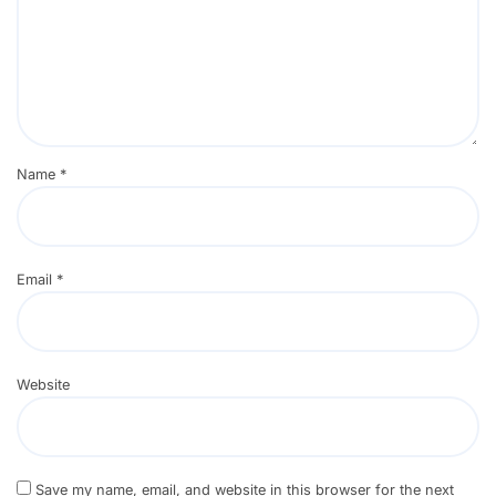
Name
*
Email
*
Website
Save my name, email, and website in this browser for the next