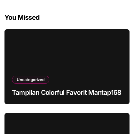
You Missed
Uncategorized
Tampilan Colorful Favorit Mantap168