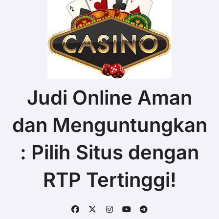
Judi Online Aman
dan Menguntungkan
: Pilih Situs dengan
RTP Tertinggi!