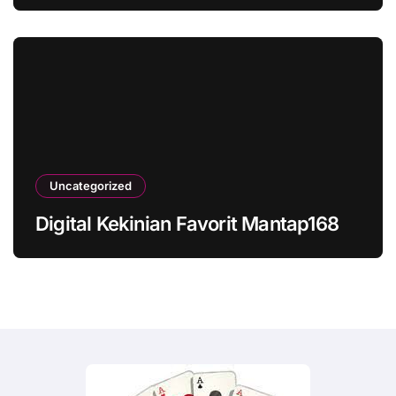
Uncategorized
Digital Kekinian Favorit Mantap168