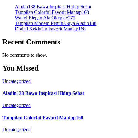
Aladin138 Bawa Inspirasi Hidup Sehat
Tampilan Colorful Favorit Mantap168
Wangi Elegan Ala Okeplay777
Tampilan Modern Penuh Gaya Aladin138
Digital Kekinian Favorit Mantap168
Recent Comments
No comments to show.
You Missed
Uncategorized
Aladin138 Bawa Inspirasi Hidup Sehat
Uncategorized
Tampilan Colorful Favorit Mantap168
Uncategorized