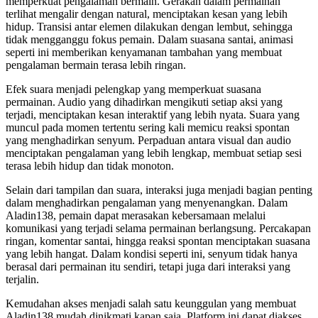
memperkuat pengalaman bermain. Gerakan dalam permainan
terlihat mengalir dengan natural, menciptakan kesan yang lebih
hidup. Transisi antar elemen dilakukan dengan lembut, sehingga
tidak mengganggu fokus pemain. Dalam suasana santai, animasi
seperti ini memberikan kenyamanan tambahan yang membuat
pengalaman bermain terasa lebih ringan.
Efek suara menjadi pelengkap yang memperkuat suasana
permainan. Audio yang dihadirkan mengikuti setiap aksi yang
terjadi, menciptakan kesan interaktif yang lebih nyata. Suara yang
muncul pada momen tertentu sering kali memicu reaksi spontan
yang menghadirkan senyum. Perpaduan antara visual dan audio
menciptakan pengalaman yang lebih lengkap, membuat setiap sesi
terasa lebih hidup dan tidak monoton.
Selain dari tampilan dan suara, interaksi juga menjadi bagian penting
dalam menghadirkan pengalaman yang menyenangkan. Dalam
Aladin138, pemain dapat merasakan kebersamaan melalui
komunikasi yang terjadi selama permainan berlangsung. Percakapan
ringan, komentar santai, hingga reaksi spontan menciptakan suasana
yang lebih hangat. Dalam kondisi seperti ini, senyum tidak hanya
berasal dari permainan itu sendiri, tetapi juga dari interaksi yang
terjalin.
Kemudahan akses menjadi salah satu keunggulan yang membuat
Aladin138 mudah dinikmati kapan saja. Platform ini dapat diakses