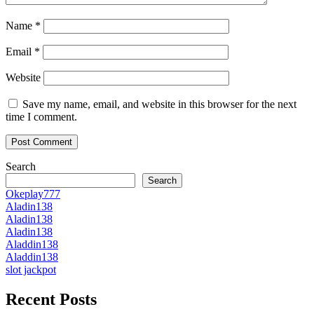
Name
*
Email
*
Website
Save my name, email, and website in this browser for the next
time I comment.
Search
Search
Okeplay777
Aladin138
Aladin138
Aladin138
Aladdin138
Aladdin138
slot jackpot
Recent Posts