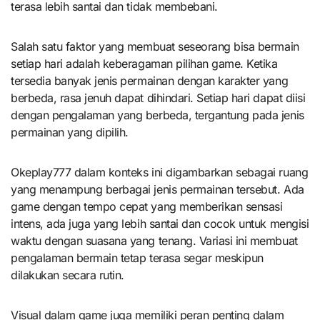
terasa lebih santai dan tidak membebani.
Salah satu faktor yang membuat seseorang bisa bermain
setiap hari adalah keberagaman pilihan game. Ketika
tersedia banyak jenis permainan dengan karakter yang
berbeda, rasa jenuh dapat dihindari. Setiap hari dapat diisi
dengan pengalaman yang berbeda, tergantung pada jenis
permainan yang dipilih.
Okeplay777 dalam konteks ini digambarkan sebagai ruang
yang menampung berbagai jenis permainan tersebut. Ada
game dengan tempo cepat yang memberikan sensasi
intens, ada juga yang lebih santai dan cocok untuk mengisi
waktu dengan suasana yang tenang. Variasi ini membuat
pengalaman bermain tetap terasa segar meskipun
dilakukan secara rutin.
Visual dalam game juga memiliki peran penting dalam