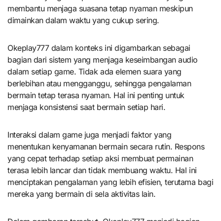
membantu menjaga suasana tetap nyaman meskipun
dimainkan dalam waktu yang cukup sering.
Okeplay777 dalam konteks ini digambarkan sebagai
bagian dari sistem yang menjaga keseimbangan audio
dalam setiap game. Tidak ada elemen suara yang
berlebihan atau mengganggu, sehingga pengalaman
bermain tetap terasa nyaman. Hal ini penting untuk
menjaga konsistensi saat bermain setiap hari.
Interaksi dalam game juga menjadi faktor yang
menentukan kenyamanan bermain secara rutin. Respons
yang cepat terhadap setiap aksi membuat permainan
terasa lebih lancar dan tidak membuang waktu. Hal ini
menciptakan pengalaman yang lebih efisien, terutama bagi
mereka yang bermain di sela aktivitas lain.