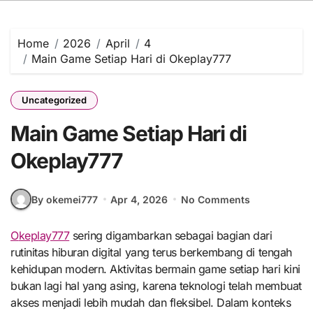
Home
2026
April
4
Main Game Setiap Hari di Okeplay777
Uncategorized
Main Game Setiap Hari di
Okeplay777
By okemei777
Apr 4, 2026
No Comments
Okeplay777
sering digambarkan sebagai bagian dari
rutinitas hiburan digital yang terus berkembang di tengah
kehidupan modern. Aktivitas bermain game setiap hari kini
bukan lagi hal yang asing, karena teknologi telah membuat
akses menjadi lebih mudah dan fleksibel. Dalam konteks