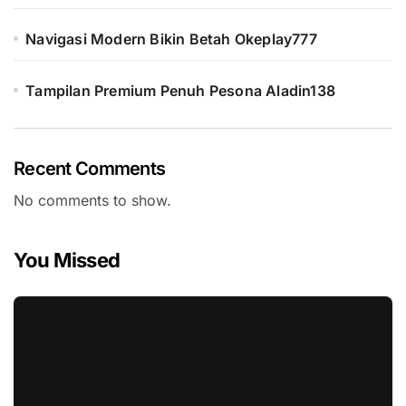
Navigasi Modern Bikin Betah Okeplay777
Tampilan Premium Penuh Pesona Aladin138
Recent Comments
No comments to show.
You Missed