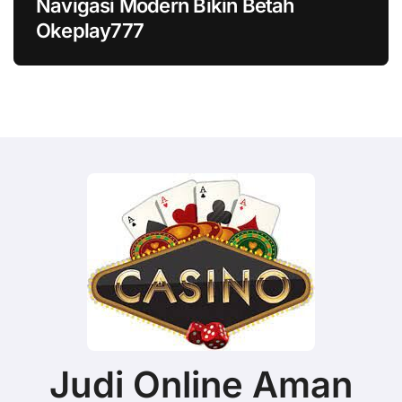
Navigasi Modern Bikin Betah
Okeplay777
Judi Online Aman