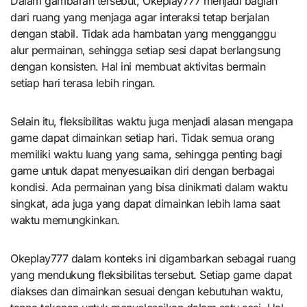
Dalam gambaran tersebut, Okeplay777 menjadi bagian
dari ruang yang menjaga agar interaksi tetap berjalan
dengan stabil. Tidak ada hambatan yang mengganggu
alur permainan, sehingga setiap sesi dapat berlangsung
dengan konsisten. Hal ini membuat aktivitas bermain
setiap hari terasa lebih ringan.
Selain itu, fleksibilitas waktu juga menjadi alasan mengapa
game dapat dimainkan setiap hari. Tidak semua orang
memiliki waktu luang yang sama, sehingga penting bagi
game untuk dapat menyesuaikan diri dengan berbagai
kondisi. Ada permainan yang bisa dinikmati dalam waktu
singkat, ada juga yang dapat dimainkan lebih lama saat
waktu memungkinkan.
Okeplay777 dalam konteks ini digambarkan sebagai ruang
yang mendukung fleksibilitas tersebut. Setiap game dapat
diakses dan dimainkan sesuai dengan kebutuhan waktu,