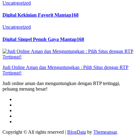
Uncategorized
Digital Kekinian Favorit Mantap168
Uncategorized
Digital Simpel Penuh Gaya Mantap168
Judi Online Aman dan Menguntungkan : Pilih Situs dengan RTP
Tertinggi!
Judi online aman dan menguntungkan dengan RTP tertinggi,
peluang menang besar!
Copyright © All rights reserved
|
BlogData
by
Themeansar
.