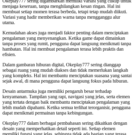
Okeplay777 sering digambarkan memiliki variasi yang cukup untuk
menjaga keseruan, tanpa menghilangkan kesan ringan. Hal ini
membuat setiap momen terasa berbeda, tetapi tetap mudah diikuti.
Variasi yang hadir memberikan warna tanpa mengganggu alur
utama.
Kemudahan akses juga menjadi faktor penting dalam menciptakan
pengalaman yang menyenangkan. Ketika game dapat dimainkan
tanpa proses yang rumit, pengguna dapat langsung menikmati tanpa
hambatan. Hal ini membuat pengalaman terasa lebih praktis dan
efisien.
Dalam gambaran hiburan digital, Okeplay777 sering dianggap
sebagai ruang yang mudah diakses dan tidak memerlukan langkah
yang kompleks. Hal ini membantu menciptakan suasana yang santai
sejak awal, di mana pengguna dapat langsung fokus pada hiburan.
Desain antarmuka juga memiliki pengaruh besar terhadap
kenyamanan. Tampilan yang rapi, navigasi yang jelas, serta elemen
yang tertata dengan baik membantu menciptakan pengalaman yang
lebih mudah dipahami. Ketika semua terlihat terorganisir, pengguna
dapat menikmati permainan tanpa kebingungan.
Okeplay777 dalam berbagai pembahasan sering dikaitkan dengan
desain yang memperhatikan detail seperti ini. Setiap elemen
memiliki fungsi yang jelas, sehingga tidak ada bagian yang terasa