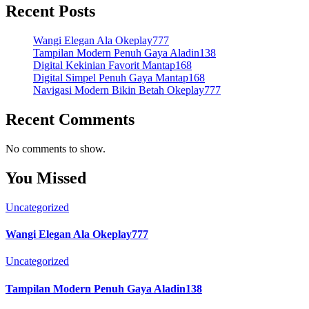
Recent Posts
Wangi Elegan Ala Okeplay777
Tampilan Modern Penuh Gaya Aladin138
Digital Kekinian Favorit Mantap168
Digital Simpel Penuh Gaya Mantap168
Navigasi Modern Bikin Betah Okeplay777
Recent Comments
No comments to show.
You Missed
Uncategorized
Wangi Elegan Ala Okeplay777
Uncategorized
Tampilan Modern Penuh Gaya Aladin138