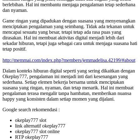
berlebihan. Hal ini membantu menjaga pengalaman tetap sederhana
dan nyaman.
Game ringan yang dipadukan dengan suasana yang menyenangkan
menciptakan pengalaman yang seimbang. Tidak ada tekanan untuk
mencapai sesuatu yang besar, tetapi tetap ada rasa puas yang
dirasakan. Hal ini membuat aktivitas digital menjadi lebih dari
sekadar hiburan, tetapi juga sebagai cara untuk menjaga suasana hati
tetap positif.
http://memmai.com/index.php?members/jemmadelisa.42199/#about
Dalam konteks hiburan digital seperti yang sering dikaitkan dengan
Okeplay777, pengalaman ini menjadi inti dari kesenangan yang
sederhana. Setiap elemen bekerja bersama untuk menciptakan
suasana yang ringan, nyaman, dan tetap menarik. Hal ini membuat
pengalaman terasa mengalir tanpa hambatan, memberikan nuansa
happy yang konsisten dalam setiap momen yang dijalani.
Google search rekomendasi :
okeplay777 slot
link alternatif okeplay777
okeplay777 slot online
RTP okeplay777