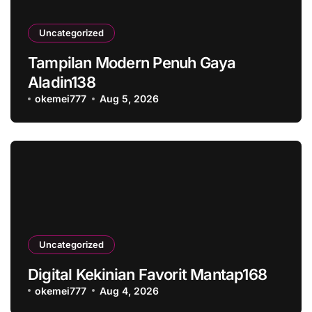
Uncategorized
Tampilan Modern Penuh Gaya
Aladin138
okemei777
Aug 5, 2026
Uncategorized
Digital Kekinian Favorit Mantap168
okemei777
Aug 4, 2026