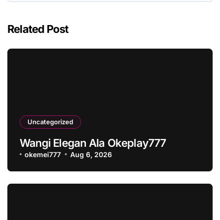
Related Post
Uncategorized
Wangi Elegan Ala Okeplay777
okemei777
Aug 6, 2026