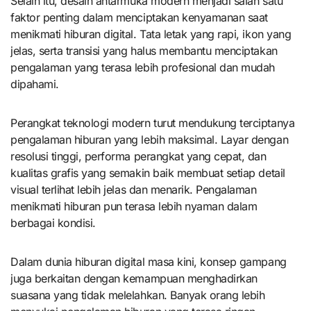
Selain itu, desain antarmuka modern menjadi salah satu
faktor penting dalam menciptakan kenyamanan saat
menikmati hiburan digital. Tata letak yang rapi, ikon yang
jelas, serta transisi yang halus membantu menciptakan
pengalaman yang terasa lebih profesional dan mudah
dipahami.
Perangkat teknologi modern turut mendukung terciptanya
pengalaman hiburan yang lebih maksimal. Layar dengan
resolusi tinggi, performa perangkat yang cepat, dan
kualitas grafis yang semakin baik membuat setiap detail
visual terlihat lebih jelas dan menarik. Pengalaman
menikmati hiburan pun terasa lebih nyaman dalam
berbagai kondisi.
Dalam dunia hiburan digital masa kini, konsep gampang
juga berkaitan dengan kemampuan menghadirkan
suasana yang tidak melelahkan. Banyak orang lebih