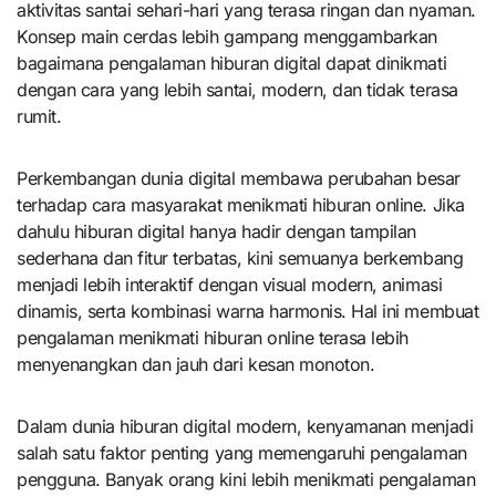
aktivitas santai sehari-hari yang terasa ringan dan nyaman.
Konsep main cerdas lebih gampang menggambarkan
bagaimana pengalaman hiburan digital dapat dinikmati
dengan cara yang lebih santai, modern, dan tidak terasa
rumit.
Perkembangan dunia digital membawa perubahan besar
terhadap cara masyarakat menikmati hiburan online. Jika
dahulu hiburan digital hanya hadir dengan tampilan
sederhana dan fitur terbatas, kini semuanya berkembang
menjadi lebih interaktif dengan visual modern, animasi
dinamis, serta kombinasi warna harmonis. Hal ini membuat
pengalaman menikmati hiburan online terasa lebih
menyenangkan dan jauh dari kesan monoton.
Dalam dunia hiburan digital modern, kenyamanan menjadi
salah satu faktor penting yang memengaruhi pengalaman
pengguna. Banyak orang kini lebih menikmati pengalaman