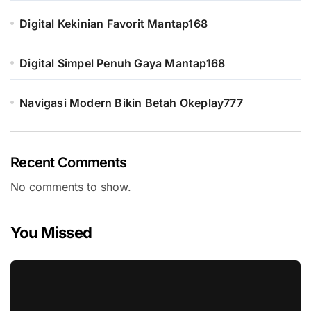
Digital Kekinian Favorit Mantap168
Digital Simpel Penuh Gaya Mantap168
Navigasi Modern Bikin Betah Okeplay777
Recent Comments
No comments to show.
You Missed