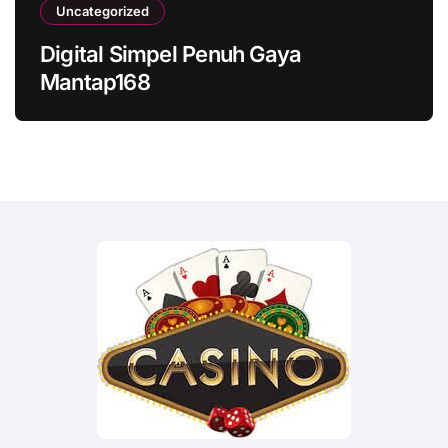
Uncategorized
Digital Simpel Penuh Gaya
Mantap168