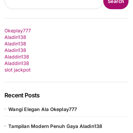
Search
Okeplay777
Aladin138
Aladin138
Aladin138
Aladdin138
Aladdin138
slot jackpot
Recent Posts
Wangi Elegan Ala Okeplay777
Tampilan Modern Penuh Gaya Aladin138