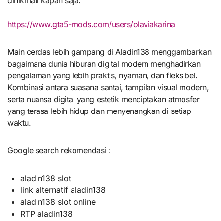
dinikmati kapan saja.
https://www.gta5-mods.com/users/olaviakarina
Main cerdas lebih gampang di Aladin138 menggambarkan
bagaimana dunia hiburan digital modern menghadirkan
pengalaman yang lebih praktis, nyaman, dan fleksibel.
Kombinasi antara suasana santai, tampilan visual modern,
serta nuansa digital yang estetik menciptakan atmosfer
yang terasa lebih hidup dan menyenangkan di setiap
waktu.
Google search rekomendasi :
aladin138 slot
link alternatif aladin138
aladin138 slot online
RTP aladin138