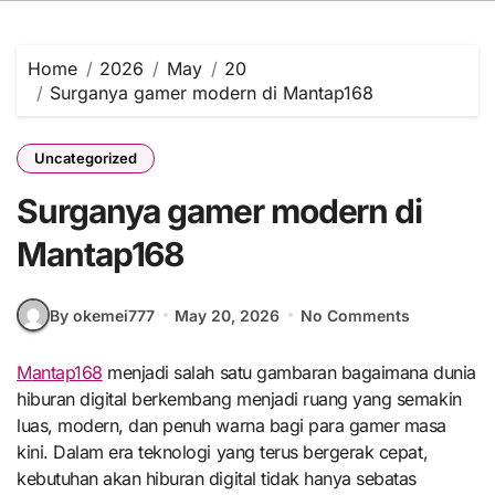
Home
2026
May
20
Surganya gamer modern di Mantap168
Uncategorized
Surganya gamer modern di
Mantap168
By okemei777
May 20, 2026
No Comments
Mantap168
menjadi salah satu gambaran bagaimana dunia
hiburan digital berkembang menjadi ruang yang semakin
luas, modern, dan penuh warna bagi para gamer masa
kini. Dalam era teknologi yang terus bergerak cepat,
kebutuhan akan hiburan digital tidak hanya sebatas