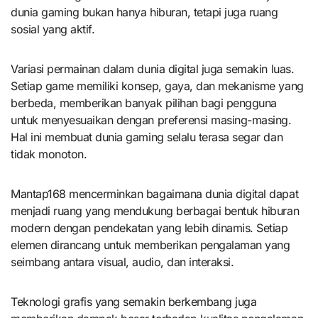
dunia gaming bukan hanya hiburan, tetapi juga ruang
sosial yang aktif.
Variasi permainan dalam dunia digital juga semakin luas.
Setiap game memiliki konsep, gaya, dan mekanisme yang
berbeda, memberikan banyak pilihan bagi pengguna
untuk menyesuaikan dengan preferensi masing-masing.
Hal ini membuat dunia gaming selalu terasa segar dan
tidak monoton.
Mantap168 mencerminkan bagaimana dunia digital dapat
menjadi ruang yang mendukung berbagai bentuk hiburan
modern dengan pendekatan yang lebih dinamis. Setiap
elemen dirancang untuk memberikan pengalaman yang
seimbang antara visual, audio, dan interaksi.
Teknologi grafis yang semakin berkembang juga