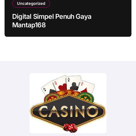
Uncategorized
Digital Simpel Penuh Gaya
Mantap168