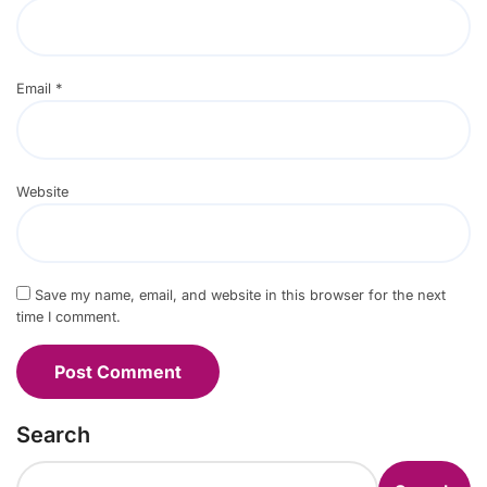
Email
*
Website
Save my name, email, and website in this browser for the next
time I comment.
Search