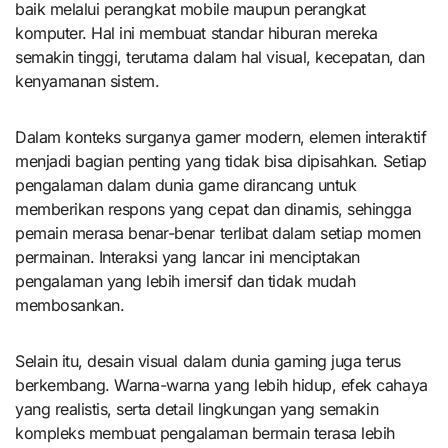
baik melalui perangkat mobile maupun perangkat
komputer. Hal ini membuat standar hiburan mereka
semakin tinggi, terutama dalam hal visual, kecepatan, dan
kenyamanan sistem.
Dalam konteks surganya gamer modern, elemen interaktif
menjadi bagian penting yang tidak bisa dipisahkan. Setiap
pengalaman dalam dunia game dirancang untuk
memberikan respons yang cepat dan dinamis, sehingga
pemain merasa benar-benar terlibat dalam setiap momen
permainan. Interaksi yang lancar ini menciptakan
pengalaman yang lebih imersif dan tidak mudah
membosankan.
Selain itu, desain visual dalam dunia gaming juga terus
berkembang. Warna-warna yang lebih hidup, efek cahaya
yang realistis, serta detail lingkungan yang semakin
kompleks membuat pengalaman bermain terasa lebih