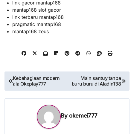
link gacor mantap168
mantap168 slot gacor
link terbaru mantap168
pragmatic mantap168
mantap168 zeus
Post
Kebahagiaan modern
Main santuy tanpa
ala Okeplay777
buru buru di Aladin138
navigation
By
okemei777