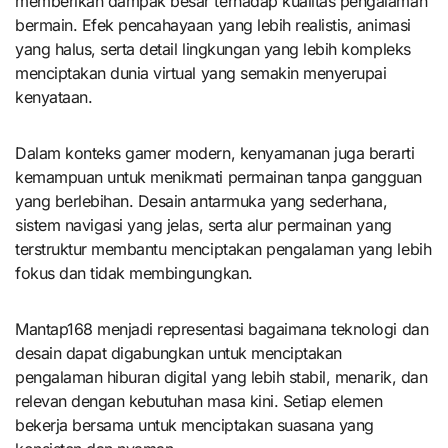
memberikan dampak besar terhadap kualitas pengalaman
bermain. Efek pencahayaan yang lebih realistis, animasi
yang halus, serta detail lingkungan yang lebih kompleks
menciptakan dunia virtual yang semakin menyerupai
kenyataan.
Dalam konteks gamer modern, kenyamanan juga berarti
kemampuan untuk menikmati permainan tanpa gangguan
yang berlebihan. Desain antarmuka yang sederhana,
sistem navigasi yang jelas, serta alur permainan yang
terstruktur membantu menciptakan pengalaman yang lebih
fokus dan tidak membingungkan.
Mantap168 menjadi representasi bagaimana teknologi dan
desain dapat digabungkan untuk menciptakan
pengalaman hiburan digital yang lebih stabil, menarik, dan
relevan dengan kebutuhan masa kini. Setiap elemen
bekerja bersama untuk menciptakan suasana yang