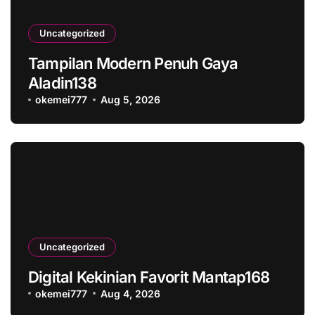
Uncategorized
Tampilan Modern Penuh Gaya
Aladin138
okemei777
Aug 5, 2026
Uncategorized
Digital Kekinian Favorit Mantap168
okemei777
Aug 4, 2026