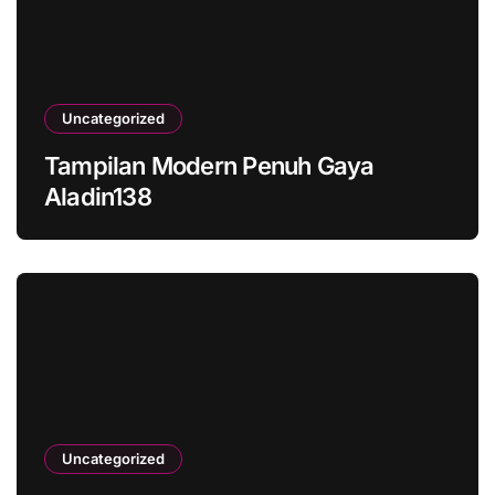
Uncategorized
Tampilan Modern Penuh Gaya
Aladin138
Uncategorized