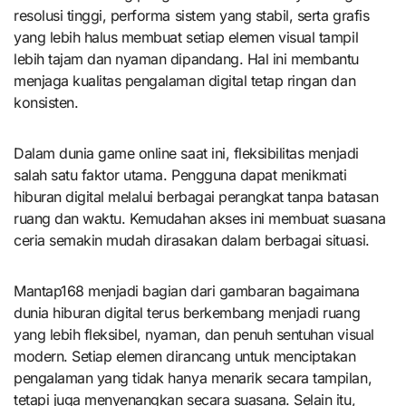
resolusi tinggi, performa sistem yang stabil, serta grafis
yang lebih halus membuat setiap elemen visual tampil
lebih tajam dan nyaman dipandang. Hal ini membantu
menjaga kualitas pengalaman digital tetap ringan dan
konsisten.
Dalam dunia game online saat ini, fleksibilitas menjadi
salah satu faktor utama. Pengguna dapat menikmati
hiburan digital melalui berbagai perangkat tanpa batasan
ruang dan waktu. Kemudahan akses ini membuat suasana
ceria semakin mudah dirasakan dalam berbagai situasi.
Mantap168 menjadi bagian dari gambaran bagaimana
dunia hiburan digital terus berkembang menjadi ruang
yang lebih fleksibel, nyaman, dan penuh sentuhan visual
modern. Setiap elemen dirancang untuk menciptakan
pengalaman yang tidak hanya menarik secara tampilan,
tetapi juga menyenangkan secara suasana. Selain itu,