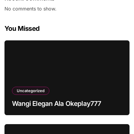
No comments to show.
You Missed
Uncategorized
Wangi Elegan Ala Okeplay777