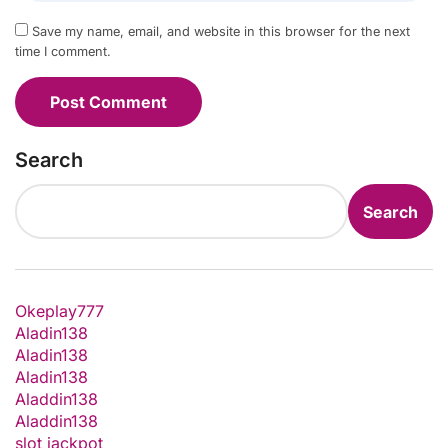
Save my name, email, and website in this browser for the next
time I comment.
Search
Search
Okeplay777
Aladin138
Aladin138
Aladin138
Aladdin138
Aladdin138
slot jackpot