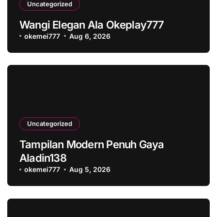
Uncategorized
Wangi Elegan Ala Okeplay777
okemei777
Aug 6, 2026
Uncategorized
Tampilan Modern Penuh Gaya
Aladin138
okemei777
Aug 5, 2026