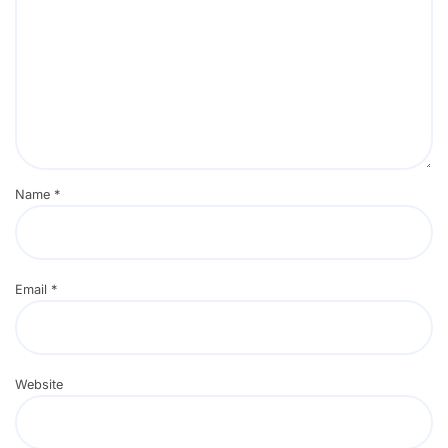
Name
*
Email
*
Website