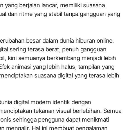
yang berjalan lancar, memiliki suasana
al dan ritme yang stabil tanpa gangguan yang
rubahan besar dalam dunia hiburan online.
tal sering terasa berat, penuh gangguan
abil, kini semuanya berkembang menjadi lebih
Efek animasi yang lebih halus, tampilan yang
f menciptakan suasana digital yang terasa lebih
nia digital modern identik dengan
k menciptakan tekanan visual berlebihan. Semua
monis sehingga pengguna dapat menikmati
an mengalir. Hal ini membuat pengalaman