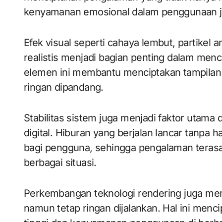
kenyamanan emosional dalam penggunaan j
Efek visual seperti cahaya lembut, partikel
realistis menjadi bagian penting dalam me
elemen ini membantu menciptakan tampilan d
ringan dipandang.
Stabilitas sistem juga menjadi faktor uta
digital. Hiburan yang berjalan lancar tanpa
bagi pengguna, sehingga pengalaman teras
berbagai situasi.
Perkembangan teknologi rendering juga mem
namun tetap ringan dijalankan. Hal ini menc