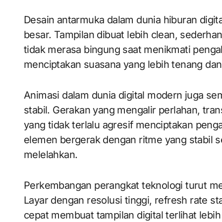
Desain antarmuka dalam dunia hiburan dig
besar. Tampilan dibuat lebih clean, seder
tidak merasa bingung saat menikmati pengal
menciptakan suasana yang lebih tenang dan 
Animasi dalam dunia digital modern juga s
stabil. Gerakan yang mengalir perlahan, tran
yang tidak terlalu agresif menciptakan peng
elemen bergerak dengan ritme yang stabil s
melelahkan.
Perkembangan perangkat teknologi turut me
Layar dengan resolusi tinggi, refresh rate s
cepat membuat tampilan digital terlihat lebih