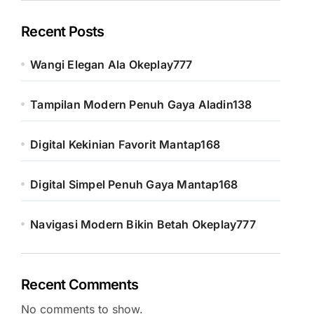
Recent Posts
Wangi Elegan Ala Okeplay777
Tampilan Modern Penuh Gaya Aladin138
Digital Kekinian Favorit Mantap168
Digital Simpel Penuh Gaya Mantap168
Navigasi Modern Bikin Betah Okeplay777
Recent Comments
No comments to show.