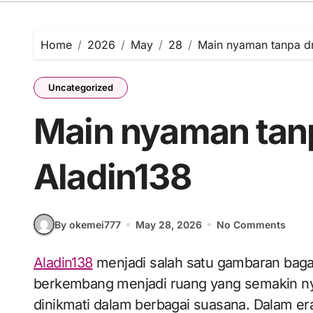
Home
2026
May
28
Main nyaman tanpa dr
Uncategorized
Main nyaman tan
Aladin138
By okemei777
May 28, 2026
No Comments
Aladin138
menjadi salah satu gambaran baga
berkembang menjadi ruang yang semakin ny
dinikmati dalam berbagai suasana. Dalam era