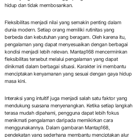
hidup dan tidak membosankan.
Fleksibilitas menjadi nilai yang semakin penting dalam
dunia modern. Setiap orang memiliki rutinitas yang
berbeda dan kebutuhan yang beragam. Oleh karena itu,
pengalaman yang dapat menyesuaikan dengan berbagai
kondisi menjadi lebih relevan. Mantap168 mencerminkan
fleksibilitas tersebut melalui pengalaman yang dapat
dinikmati dalam berbagai situasi. Karakter ini membantu
menciptakan kenyamanan yang sesuai dengan gaya hidup
masa kini.
Interaksi yang intuitif juga menjadi salah satu faktor yang
mendukung suasana menyenangkan. Ketika setiap langkah
terasa mudah dipahami, pengguna dapat lebih fokus
menikmati pengalaman daripada memikirkan cara
menggunakannya. Dalam gambaran Mantap168,
pendekatan yang sederhana membantu menciptakan alur