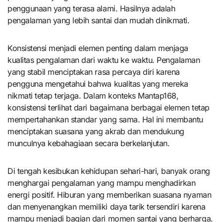
penggunaan yang terasa alami. Hasilnya adalah
pengalaman yang lebih santai dan mudah dinikmati.
Konsistensi menjadi elemen penting dalam menjaga
kualitas pengalaman dari waktu ke waktu. Pengalaman
yang stabil menciptakan rasa percaya diri karena
pengguna mengetahui bahwa kualitas yang mereka
nikmati tetap terjaga. Dalam konteks Mantap168,
konsistensi terlihat dari bagaimana berbagai elemen tetap
mempertahankan standar yang sama. Hal ini membantu
menciptakan suasana yang akrab dan mendukung
munculnya kebahagiaan secara berkelanjutan.
Di tengah kesibukan kehidupan sehari-hari, banyak orang
menghargai pengalaman yang mampu menghadirkan
energi positif. Hiburan yang memberikan suasana nyaman
dan menyenangkan memiliki daya tarik tersendiri karena
mampu menjadi bagian dari momen santai yang berharga.