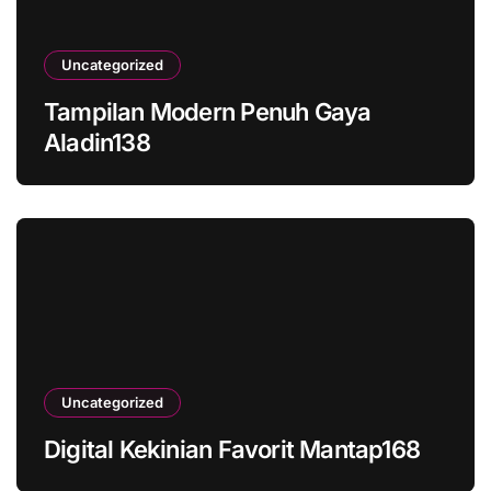
Uncategorized
Tampilan Modern Penuh Gaya
Aladin138
Uncategorized
Digital Kekinian Favorit Mantap168