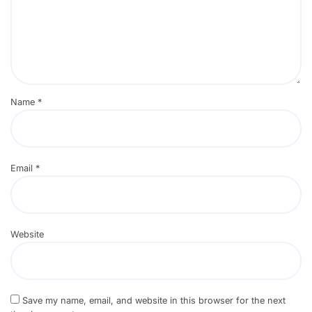
Name
*
Email
*
Website
Save my name, email, and website in this browser for the next