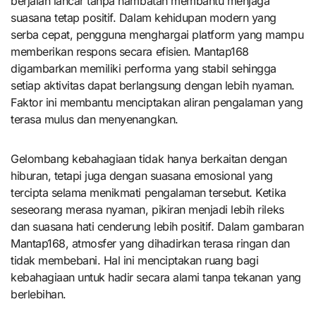
berjalan lancar tanpa hambatan membantu menjaga
suasana tetap positif. Dalam kehidupan modern yang
serba cepat, pengguna menghargai platform yang mampu
memberikan respons secara efisien. Mantap168
digambarkan memiliki performa yang stabil sehingga
setiap aktivitas dapat berlangsung dengan lebih nyaman.
Faktor ini membantu menciptakan aliran pengalaman yang
terasa mulus dan menyenangkan.
Gelombang kebahagiaan tidak hanya berkaitan dengan
hiburan, tetapi juga dengan suasana emosional yang
tercipta selama menikmati pengalaman tersebut. Ketika
seseorang merasa nyaman, pikiran menjadi lebih rileks
dan suasana hati cenderung lebih positif. Dalam gambaran
Mantap168, atmosfer yang dihadirkan terasa ringan dan
tidak membebani. Hal ini menciptakan ruang bagi
kebahagiaan untuk hadir secara alami tanpa tekanan yang
berlebihan.