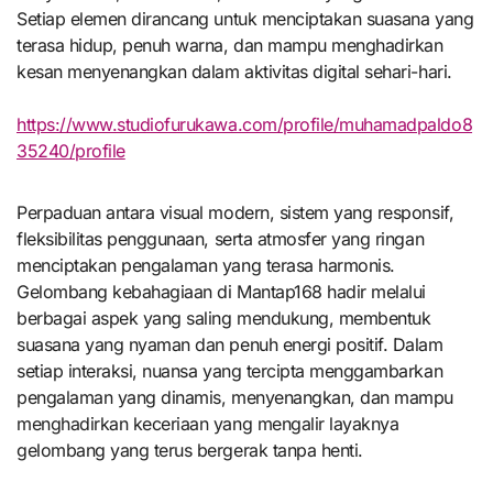
Setiap elemen dirancang untuk menciptakan suasana yang
terasa hidup, penuh warna, dan mampu menghadirkan
kesan menyenangkan dalam aktivitas digital sehari-hari.
https://www.studiofurukawa.com/profile/muhamadpaldo8
35240/profile
Perpaduan antara visual modern, sistem yang responsif,
fleksibilitas penggunaan, serta atmosfer yang ringan
menciptakan pengalaman yang terasa harmonis.
Gelombang kebahagiaan di Mantap168 hadir melalui
berbagai aspek yang saling mendukung, membentuk
suasana yang nyaman dan penuh energi positif. Dalam
setiap interaksi, nuansa yang tercipta menggambarkan
pengalaman yang dinamis, menyenangkan, dan mampu
menghadirkan keceriaan yang mengalir layaknya
gelombang yang terus bergerak tanpa henti.