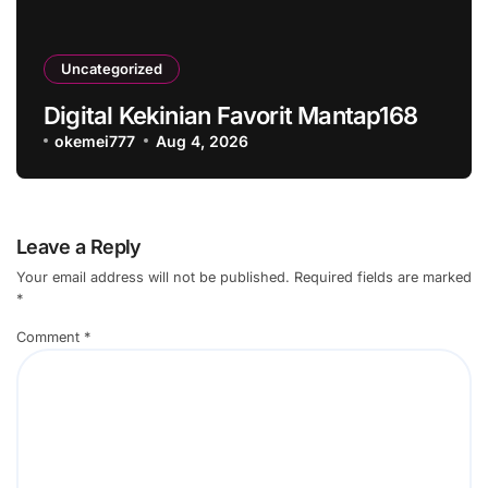
Uncategorized
Digital Kekinian Favorit Mantap168
okemei777
Aug 4, 2026
Leave a Reply
Your email address will not be published.
Required fields are marked
*
Comment
*