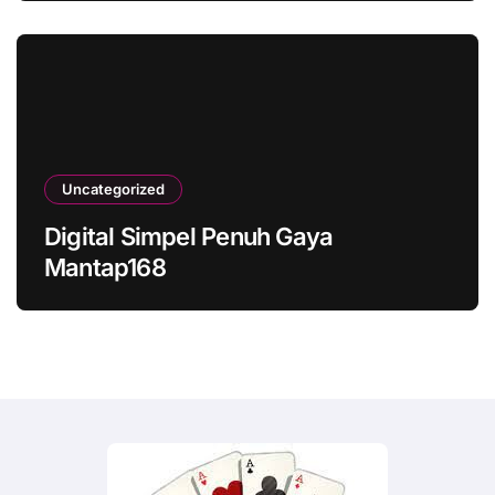
Uncategorized
Digital Simpel Penuh Gaya
Mantap168