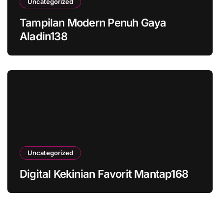
Uncategorized
Tampilan Modern Penuh Gaya
Aladin138
Uncategorized
Digital Kekinian Favorit Mantap168