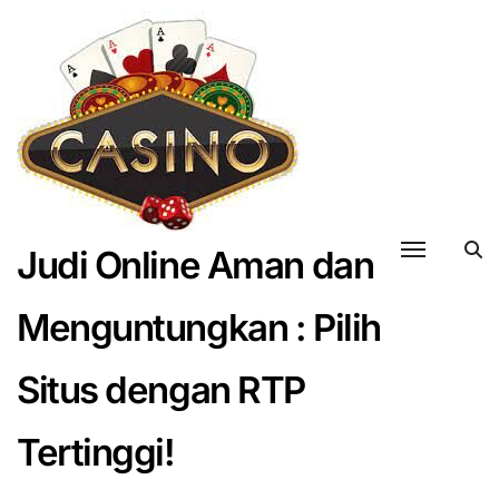
Skip
to
content
Judi Online Aman dan
Menguntungkan : Pilih
Situs dengan RTP
Tertinggi!