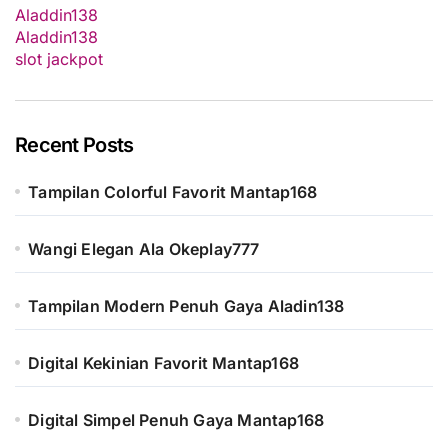
Aladdin138
Aladdin138
slot jackpot
Recent Posts
Tampilan Colorful Favorit Mantap168
Wangi Elegan Ala Okeplay777
Tampilan Modern Penuh Gaya Aladin138
Digital Kekinian Favorit Mantap168
Digital Simpel Penuh Gaya Mantap168