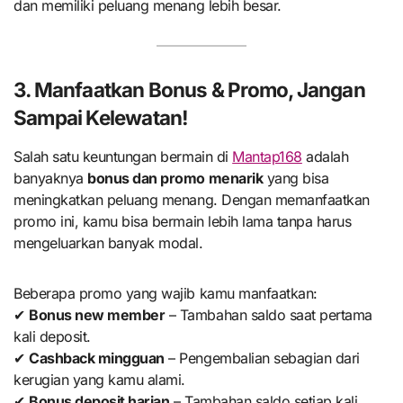
dan memiliki peluang menang lebih besar.
3. Manfaatkan Bonus & Promo, Jangan
Sampai Kelewatan!
Salah satu keuntungan bermain di
Mantap168
adalah
banyaknya
bonus dan promo menarik
yang bisa
meningkatkan peluang menang. Dengan memanfaatkan
promo ini, kamu bisa bermain lebih lama tanpa harus
mengeluarkan banyak modal.
Beberapa promo yang wajib kamu manfaatkan:
✔
Bonus new member
– Tambahan saldo saat pertama
kali deposit.
✔
Cashback mingguan
– Pengembalian sebagian dari
kerugian yang kamu alami.
✔
Bonus deposit harian
– Tambahan saldo setiap kali