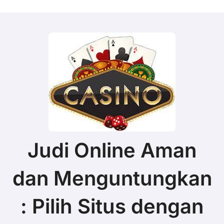
Judi Online Aman
dan Menguntungkan
: Pilih Situs dengan