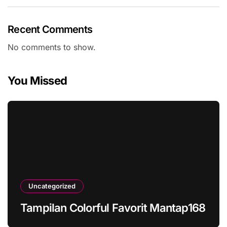
Recent Comments
No comments to show.
You Missed
Uncategorized
Tampilan Colorful Favorit Mantap168