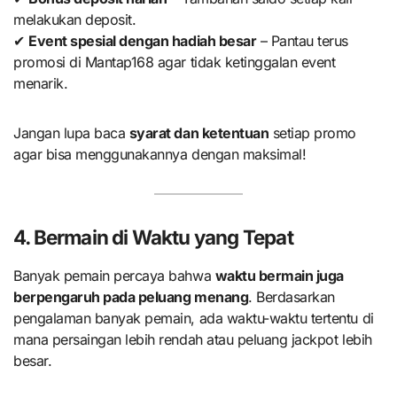
melakukan deposit.
✔
Event spesial dengan hadiah besar
– Pantau terus
promosi di Mantap168 agar tidak ketinggalan event
menarik.
Jangan lupa baca
syarat dan ketentuan
setiap promo
agar bisa menggunakannya dengan maksimal!
4. Bermain di Waktu yang Tepat
Banyak pemain percaya bahwa
waktu bermain juga
berpengaruh pada peluang menang
. Berdasarkan
pengalaman banyak pemain, ada waktu-waktu tertentu di
mana persaingan lebih rendah atau peluang jackpot lebih
besar.