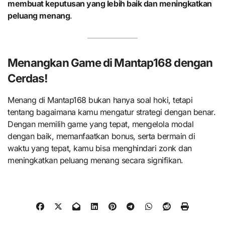
membuat keputusan yang lebih baik dan meningkatkan
peluang menang
.
Menangkan Game di Mantap168 dengan
Cerdas!
Menang di Mantap168 bukan hanya soal hoki, tetapi
tentang bagaimana kamu mengatur strategi dengan benar.
Dengan memilih game yang tepat, mengelola modal
dengan baik, memanfaatkan bonus, serta bermain di
waktu yang tepat, kamu bisa menghindari zonk dan
meningkatkan peluang menang secara signifikan.