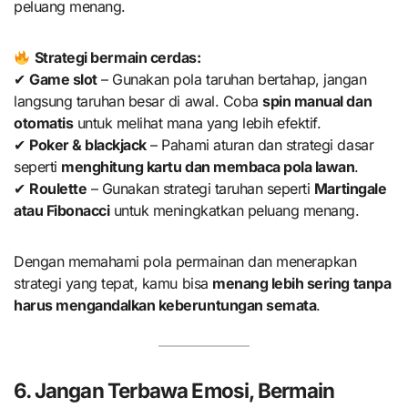
peluang menang.
Strategi bermain cerdas:
✔
Game slot
– Gunakan pola taruhan bertahap, jangan
langsung taruhan besar di awal. Coba
spin manual dan
otomatis
untuk melihat mana yang lebih efektif.
✔
Poker & blackjack
– Pahami aturan dan strategi dasar
seperti
menghitung kartu dan membaca pola lawan
.
✔
Roulette
– Gunakan strategi taruhan seperti
Martingale
atau Fibonacci
untuk meningkatkan peluang menang.
Dengan memahami pola permainan dan menerapkan
strategi yang tepat, kamu bisa
menang lebih sering tanpa
harus mengandalkan keberuntungan semata
.
6. Jangan Terbawa Emosi, Bermain