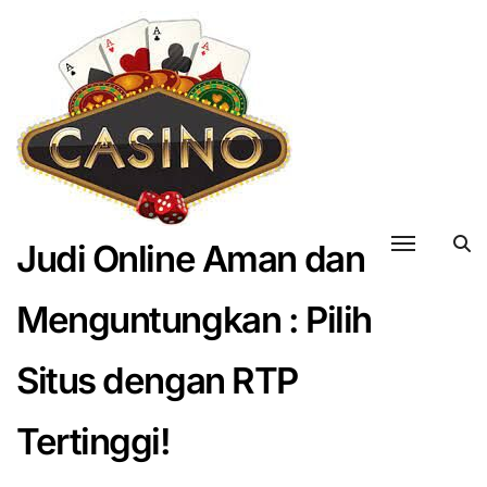
Skip
to
content
Judi Online Aman dan
Menguntungkan : Pilih
Situs dengan RTP
Tertinggi!