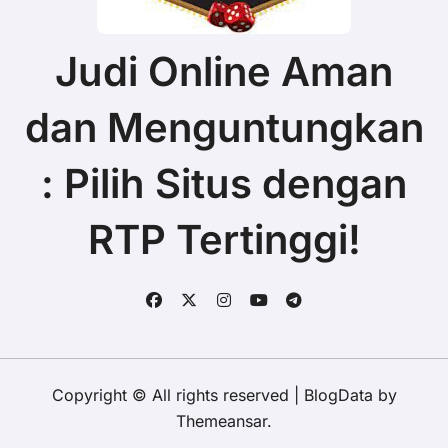
Judi Online Aman
dan Menguntungkan
: Pilih Situs dengan
RTP Tertinggi!
Copyright © All rights reserved
|
BlogData
by
Themeansar
.