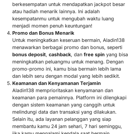
berkesempatan untuk mendapatkan jackpot besar
atau hadiah menarik lainnya. Ini adalah
kesempatanmu untuk mengubah waktu luang
menjadi momen penuh keuntungan!
Promo dan Bonus Menarik
Untuk meningkatkan keseruan bermain, Aladin138
menawarkan berbagai promo dan bonus, seperti
bonus deposit
,
cashback
, dan
free spin
yang bisa
meningkatkan peluangmu untuk menang. Dengan
promo-promo ini, kamu bisa bermain lebih lama
dan lebih seru dengan modal yang lebih sedikit.
Keamanan dan Kenyamanan Terjamin
Aladin138 memprioritaskan kenyamanan dan
keamanan para pemainnya. Platform ini dilengkapi
dengan sistem keamanan yang canggih untuk
melindungi data dan transaksi yang dilakukan.
Selain itu, ada layanan pelanggan yang siap
membantu kamu 24 jam sehari, 7 hari seminggu,
jika kamu mengalami kendala saat bermain.