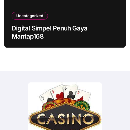
Uncategorized
Digital Simpel Penuh Gaya
Mantap168