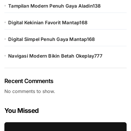
Tampilan Modern Penuh Gaya Aladin138
Digital Kekinian Favorit Mantap168
Digital Simpel Penuh Gaya Mantap168
Navigasi Modern Bikin Betah Okeplay777
Recent Comments
No comments to show.
You Missed