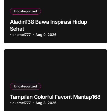
Uncategorized
Aladin138 Bawa Inspirasi Hidup
Sehat
okemei777
Aug 9, 2026
Uncategorized
Tampilan Colorful Favorit Mantap168
okemei777
Aug 8, 2026