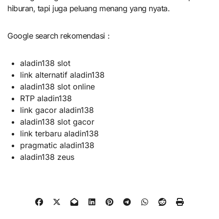
hiburan, tapi juga peluang menang yang nyata.
Google search rekomendasi :
aladin138 slot
link alternatif aladin138
aladin138 slot online
RTP aladin138
link gacor aladin138
aladin138 slot gacor
link terbaru aladin138
pragmatic aladin138
aladin138 zeus