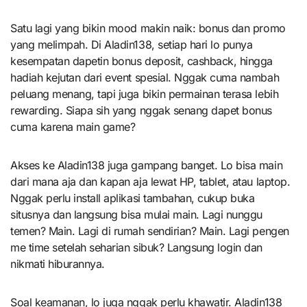
Satu lagi yang bikin mood makin naik: bonus dan promo
yang melimpah. Di Aladin138, setiap hari lo punya
kesempatan dapetin bonus deposit, cashback, hingga
hadiah kejutan dari event spesial. Nggak cuma nambah
peluang menang, tapi juga bikin permainan terasa lebih
rewarding. Siapa sih yang nggak senang dapet bonus
cuma karena main game?
Akses ke Aladin138 juga gampang banget. Lo bisa main
dari mana aja dan kapan aja lewat HP, tablet, atau laptop.
Nggak perlu install aplikasi tambahan, cukup buka
situsnya dan langsung bisa mulai main. Lagi nunggu
temen? Main. Lagi di rumah sendirian? Main. Lagi pengen
me time setelah seharian sibuk? Langsung login dan
nikmati hiburannya.
Soal keamanan, lo juga nggak perlu khawatir. Aladin138