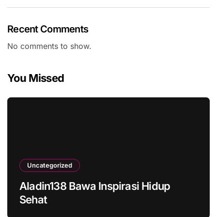
Recent Comments
No comments to show.
You Missed
Uncategorized
Aladin138 Bawa Inspirasi Hidup
Sehat