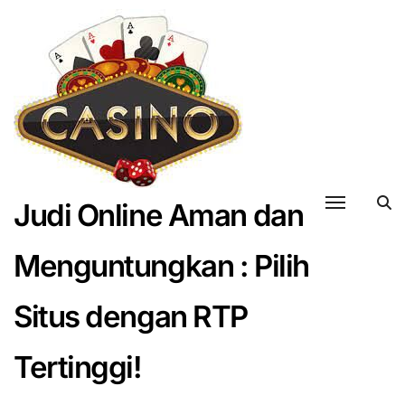
Skip
to
content
Judi Online Aman dan
Menguntungkan : Pilih
Situs dengan RTP
Tertinggi!