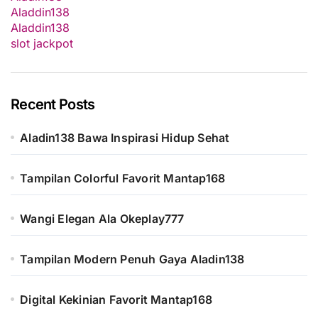
Aladdin138
Aladdin138
slot jackpot
Recent Posts
Aladin138 Bawa Inspirasi Hidup Sehat
Tampilan Colorful Favorit Mantap168
Wangi Elegan Ala Okeplay777
Tampilan Modern Penuh Gaya Aladin138
Digital Kekinian Favorit Mantap168