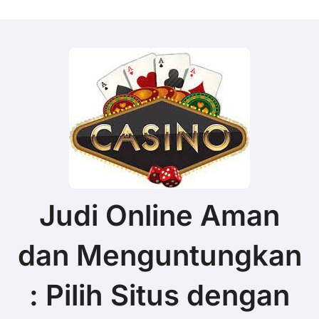
Judi Online Aman
dan Menguntungkan
: Pilih Situs dengan