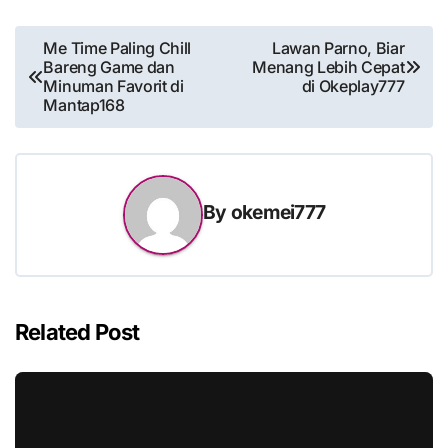
Post
Me Time Paling Chill
Lawan Parno, Biar
Bareng Game dan
Menang Lebih Cepat
navigation
Minuman Favorit di
di Okeplay777
Mantap168
By
okemei777
Related Post