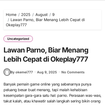
Home
2025
August
9
Lawan Parno, Biar Menang Lebih Cepat di
Okeplay777
Uncategorized
Lawan Parno, Biar Menang
Lebih Cepat di Okeplay777
By okemei777
Aug 9, 2025
No Comments
Banyak pemain game online yang sebenarnya punya
peluang besar buat menang, tapi malah kehabisan
kesempatan gara-gara satu hal: parno. Perasaan was-was,
takut kalah, atau khawatir salah langkah sering bikin orang