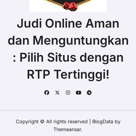
Judi Online Aman
dan Menguntungkan
: Pilih Situs dengan
RTP Tertinggi!
Copyright © All rights reserved
|
BlogData
by
Themeansar
.