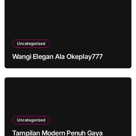
Uncategorized
Wangi Elegan Ala Okeplay777
Uncategorized
Tampilan Modern Penuh Gaya