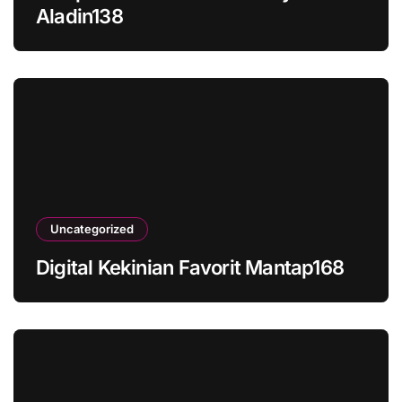
Aladin138
Uncategorized
Digital Kekinian Favorit Mantap168