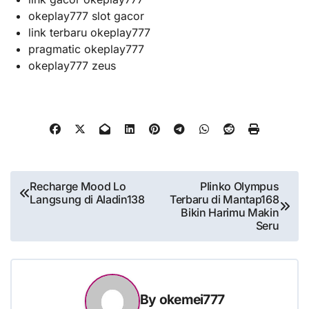
okeplay777 slot gacor
link terbaru okeplay777
pragmatic okeplay777
okeplay777 zeus
Post
Recharge Mood Lo
Plinko Olympus
Langsung di Aladin138
Terbaru di Mantap168
navigation
Bikin Harimu Makin
Seru
By
okemei777