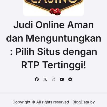
Judi Online Aman
dan Menguntungkan
: Pilih Situs dengan
RTP Tertinggi!
Copyright © All rights reserved
|
BlogData
by