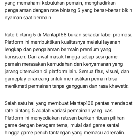
yang memahami kebutuhan pemain, menghadirkan
pengalaman dengan rate bintang 5 yang benar-benar bikin
nyaman saat bermain.
Rate bintang 5 di Mantap168 bukan sekadar label promosi.
Platform ini membuktikan kualitasnya melalui layanan
lengkap dan pengalaman bermain premium yang
konsisten. Dari awal masuk hingga setiap sesi game,
pemain merasakan kemudahan dan kenyamanan yang
jarang ditemukan di platform lain. Semua fitur, visual, dan
gameplay dirancang untuk memastikan pemain bisa
menikmati permainan tanpa gangguan dan rasa khawatir.
Salah satu hal yang membuat Mantap168 pantas mendapat
rate bintang 5 adalah variasi permainan yang luas.
Platform ini menyediakan ratusan bahkan ribuan pilihan
game dengan beragam tema, mulai dari game santai
hingga game penuh tantangan yang memacu adrenalin.