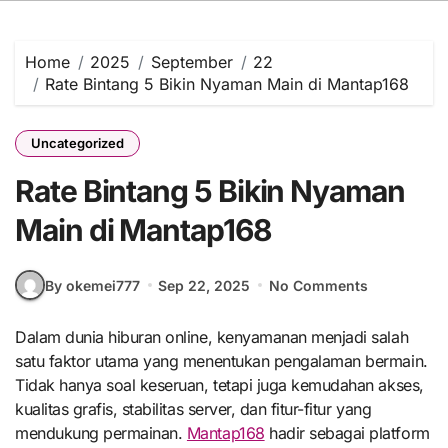
Home
2025
September
22
Rate Bintang 5 Bikin Nyaman Main di Mantap168
Uncategorized
Rate Bintang 5 Bikin Nyaman
Main di Mantap168
By okemei777
Sep 22, 2025
No Comments
Dalam dunia hiburan online, kenyamanan menjadi salah
satu faktor utama yang menentukan pengalaman bermain.
Tidak hanya soal keseruan, tetapi juga kemudahan akses,
kualitas grafis, stabilitas server, dan fitur-fitur yang
mendukung permainan.
Mantap168
hadir sebagai platform