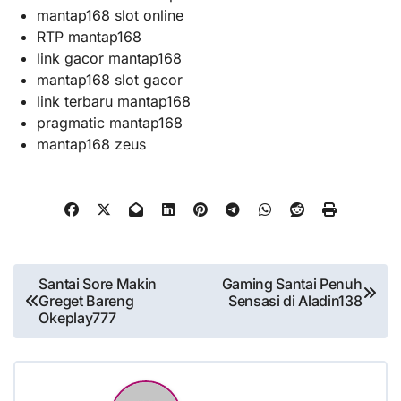
mantap168 slot online
RTP mantap168
link gacor mantap168
mantap168 slot gacor
link terbaru mantap168
pragmatic mantap168
mantap168 zeus
Post
Santai Sore Makin
Gaming Santai Penuh
Greget Bareng
Sensasi di Aladin138
navigation
Okeplay777