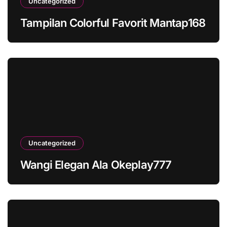
Uncategorized
Tampilan Colorful Favorit Mantap168
Uncategorized
Wangi Elegan Ala Okeplay777