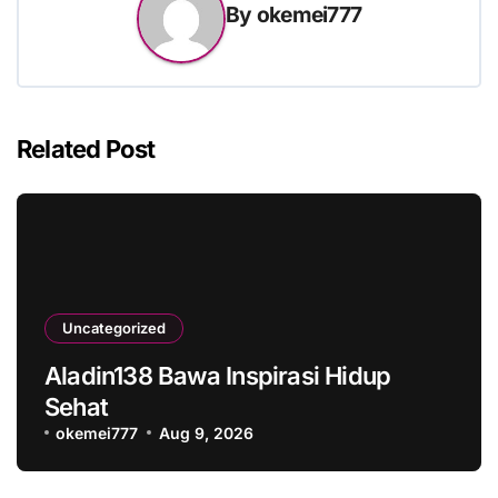
By
okemei777
Related Post
Uncategorized
Aladin138 Bawa Inspirasi Hidup
Sehat
okemei777
Aug 9, 2026