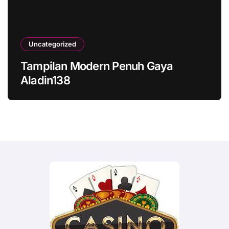
Uncategorized
Tampilan Modern Penuh Gaya
Aladin138