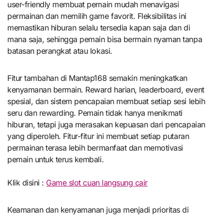
user-friendly membuat pemain mudah menavigasi
permainan dan memilih game favorit. Fleksibilitas ini
memastikan hiburan selalu tersedia kapan saja dan di
mana saja, sehingga pemain bisa bermain nyaman tanpa
batasan perangkat atau lokasi.
Fitur tambahan di Mantap168 semakin meningkatkan
kenyamanan bermain. Reward harian, leaderboard, event
spesial, dan sistem pencapaian membuat setiap sesi lebih
seru dan rewarding. Pemain tidak hanya menikmati
hiburan, tetapi juga merasakan kepuasan dari pencapaian
yang diperoleh. Fitur-fitur ini membuat setiap putaran
permainan terasa lebih bermanfaat dan memotivasi
pemain untuk terus kembali.
Klik disini :
Game slot cuan langsung cair
Keamanan dan kenyamanan juga menjadi prioritas di