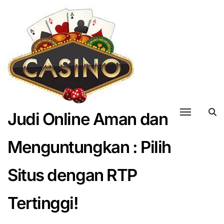
Skip
to
content
Judi Online Aman dan
Menguntungkan : Pilih
Situs dengan RTP
Tertinggi!