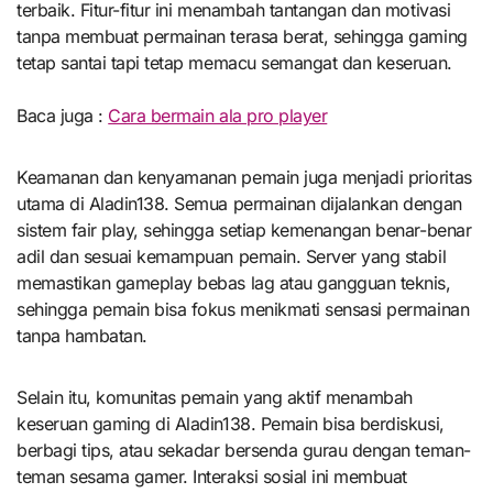
terbaik. Fitur-fitur ini menambah tantangan dan motivasi
tanpa membuat permainan terasa berat, sehingga gaming
tetap santai tapi tetap memacu semangat dan keseruan.
Baca juga :
Cara bermain ala pro player
Keamanan dan kenyamanan pemain juga menjadi prioritas
utama di Aladin138. Semua permainan dijalankan dengan
sistem fair play, sehingga setiap kemenangan benar-benar
adil dan sesuai kemampuan pemain. Server yang stabil
memastikan gameplay bebas lag atau gangguan teknis,
sehingga pemain bisa fokus menikmati sensasi permainan
tanpa hambatan.
Selain itu, komunitas pemain yang aktif menambah
keseruan gaming di Aladin138. Pemain bisa berdiskusi,
berbagi tips, atau sekadar bersenda gurau dengan teman-
teman sesama gamer. Interaksi sosial ini membuat