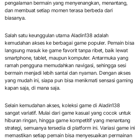
pengalaman bermain yang menyenangkan, menantang,
dan membuat setiap momen terasa berbeda dari
biasanya.
Salah satu keunggulan utama Aladin138 adalah
kemudahan akses ke berbagai game populer. Pemain bisa
langsung masuk ke game favorit tanpa ribet, baik lewat
smartphone, tablet, maupun komputer. Antarmuka yang
ramah pengguna memudahkan navigasi, sehingga sesi
bermain menjadi lebih santai dan nyaman. Dengan akses
yang mudah ini, siapa pun bisa menikmati sensasi gaming
kapan saja, di mana saja.
Selain kemudahan akses, koleksi game di Aladin138
sangat variatif. Mulai dari game kasual yang cocok untuk
hiburan ringan, hingga game kompetitif yang menantang
strategi, semuanya tersedia di platform ini. Variasi game ini
memastikan setiap pemain bisa menyesuaikan permainan