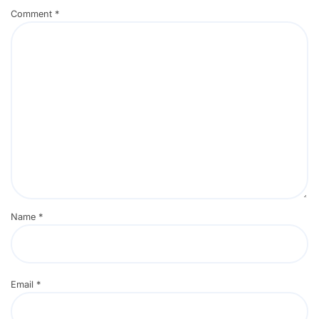
Comment
*
Name
*
Email
*