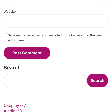
Website
Save my name, email, and website in this browser for the next
time I comment.
Search
Search
Okeplay777
Aladin138