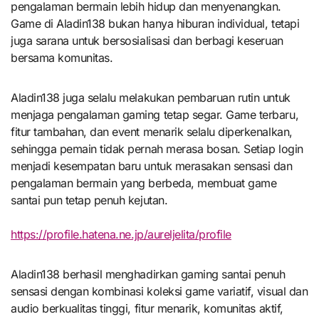
pengalaman bermain lebih hidup dan menyenangkan.
Game di Aladin138 bukan hanya hiburan individual, tetapi
juga sarana untuk bersosialisasi dan berbagi keseruan
bersama komunitas.
Aladin138 juga selalu melakukan pembaruan rutin untuk
menjaga pengalaman gaming tetap segar. Game terbaru,
fitur tambahan, dan event menarik selalu diperkenalkan,
sehingga pemain tidak pernah merasa bosan. Setiap login
menjadi kesempatan baru untuk merasakan sensasi dan
pengalaman bermain yang berbeda, membuat game
santai pun tetap penuh kejutan.
https://profile.hatena.ne.jp/aureljelita/profile
Aladin138 berhasil menghadirkan gaming santai penuh
sensasi dengan kombinasi koleksi game variatif, visual dan
audio berkualitas tinggi, fitur menarik, komunitas aktif,