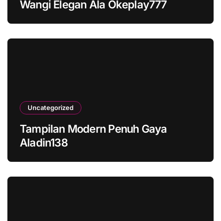
Wangi Elegan Ala Okeplay777
Uncategorized
Tampilan Modern Penuh Gaya
Aladin138