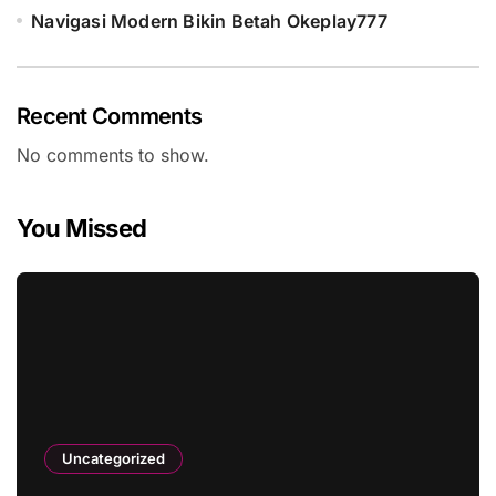
Navigasi Modern Bikin Betah Okeplay777
Recent Comments
No comments to show.
You Missed
Uncategorized