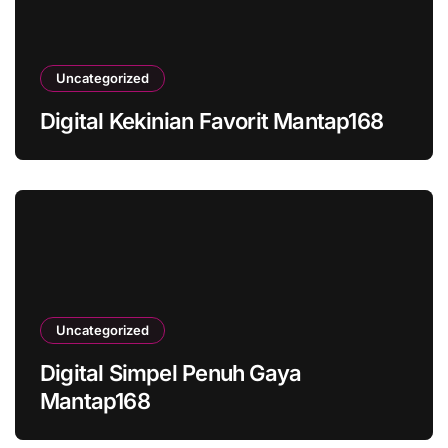
Uncategorized
Digital Kekinian Favorit Mantap168
Uncategorized
Digital Simpel Penuh Gaya
Mantap168