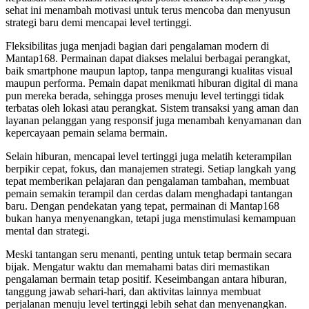
sehat ini menambah motivasi untuk terus mencoba dan menyusun
strategi baru demi mencapai level tertinggi.
Fleksibilitas juga menjadi bagian dari pengalaman modern di
Mantap168. Permainan dapat diakses melalui berbagai perangkat,
baik smartphone maupun laptop, tanpa mengurangi kualitas visual
maupun performa. Pemain dapat menikmati hiburan digital di mana
pun mereka berada, sehingga proses menuju level tertinggi tidak
terbatas oleh lokasi atau perangkat. Sistem transaksi yang aman dan
layanan pelanggan yang responsif juga menambah kenyamanan dan
kepercayaan pemain selama bermain.
Selain hiburan, mencapai level tertinggi juga melatih keterampilan
berpikir cepat, fokus, dan manajemen strategi. Setiap langkah yang
tepat memberikan pelajaran dan pengalaman tambahan, membuat
pemain semakin terampil dan cerdas dalam menghadapi tantangan
baru. Dengan pendekatan yang tepat, permainan di Mantap168
bukan hanya menyenangkan, tetapi juga menstimulasi kemampuan
mental dan strategi.
Meski tantangan seru menanti, penting untuk tetap bermain secara
bijak. Mengatur waktu dan memahami batas diri memastikan
pengalaman bermain tetap positif. Keseimbangan antara hiburan,
tanggung jawab sehari-hari, dan aktivitas lainnya membuat
perjalanan menuju level tertinggi lebih sehat dan menyenangkan.