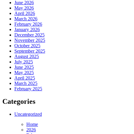
June 2026
May 2026
April 2026
March 2026
February 2026
January 2026
December 2025
November 2025
October 2025
September 2025
August 2025
July 2025
June 2025
May 2025
April 2025
March 2025
February 2025
Categories
Uncategorized
Home
2026