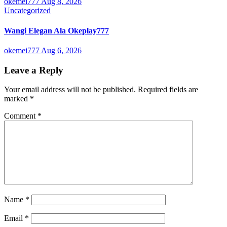
okemei777
Aug 8, 2026
Uncategorized
Wangi Elegan Ala Okeplay777
okemei777
Aug 6, 2026
Leave a Reply
Your email address will not be published.
Required fields are
marked
*
Comment
*
Name
*
Email
*