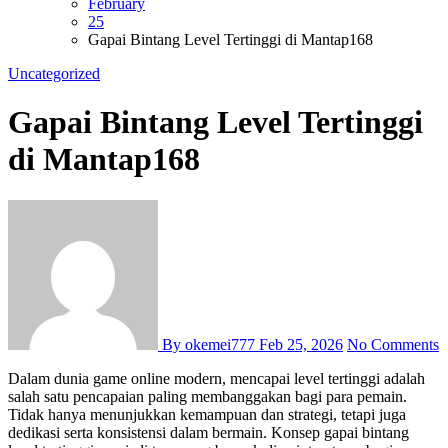
February
25
Gapai Bintang Level Tertinggi di Mantap168
Uncategorized
Gapai Bintang Level Tertinggi
di Mantap168
By okemei777
Feb 25, 2026
No Comments
Dalam dunia game online modern, mencapai level tertinggi adalah
salah satu pencapaian paling membanggakan bagi para pemain.
Tidak hanya menunjukkan kemampuan dan strategi, tetapi juga
dedikasi serta konsistensi dalam bermain. Konsep gapai bintang