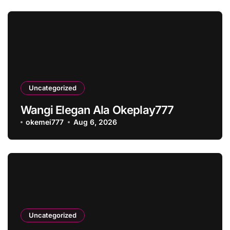
Uncategorized
Wangi Elegan Ala Okeplay777
okemei777
Aug 6, 2026
Uncategorized