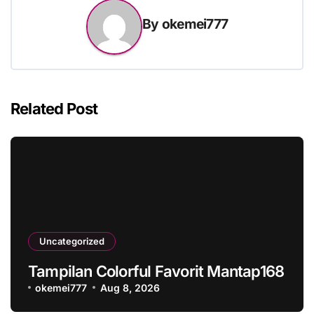
By
okemei777
Related Post
Uncategorized
Tampilan Colorful Favorit Mantap168
okemei777
Aug 8, 2026