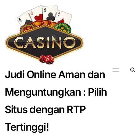
Skip
to
content
Judi Online Aman dan
Menguntungkan : Pilih
Situs dengan RTP
Tertinggi!