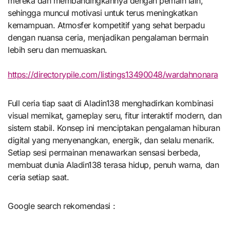
mereka dan membandingkannya dengan pemain lain,
sehingga muncul motivasi untuk terus meningkatkan
kemampuan. Atmosfer kompetitif yang sehat berpadu
dengan nuansa ceria, menjadikan pengalaman bermain
lebih seru dan memuaskan.
https://directorypile.com/listings13490048/wardahnonara
Full ceria tiap saat di Aladin138 menghadirkan kombinasi
visual memikat, gameplay seru, fitur interaktif modern, dan
sistem stabil. Konsep ini menciptakan pengalaman hiburan
digital yang menyenangkan, energik, dan selalu menarik.
Setiap sesi permainan menawarkan sensasi berbeda,
membuat dunia Aladin138 terasa hidup, penuh warna, dan
ceria setiap saat.
Google search rekomendasi :