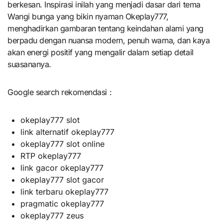
berkesan. Inspirasi inilah yang menjadi dasar dari tema
Wangi bunga yang bikin nyaman Okeplay777,
menghadirkan gambaran tentang keindahan alami yang
berpadu dengan nuansa modern, penuh warna, dan kaya
akan energi positif yang mengalir dalam setiap detail
suasananya.
Google search rekomendasi :
okeplay777 slot
link alternatif okeplay777
okeplay777 slot online
RTP okeplay777
link gacor okeplay777
okeplay777 slot gacor
link terbaru okeplay777
pragmatic okeplay777
okeplay777 zeus