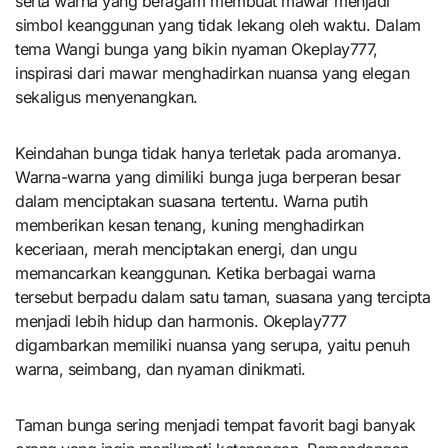
serta warna yang beragam membuat mawar menjadi
simbol keanggunan yang tidak lekang oleh waktu. Dalam
tema Wangi bunga yang bikin nyaman Okeplay777,
inspirasi dari mawar menghadirkan nuansa yang elegan
sekaligus menyenangkan.
Keindahan bunga tidak hanya terletak pada aromanya.
Warna-warna yang dimiliki bunga juga berperan besar
dalam menciptakan suasana tertentu. Warna putih
memberikan kesan tenang, kuning menghadirkan
keceriaan, merah menciptakan energi, dan ungu
memancarkan keanggunan. Ketika berbagai warna
tersebut berpadu dalam satu taman, suasana yang tercipta
menjadi lebih hidup dan harmonis. Okeplay777
digambarkan memiliki nuansa yang serupa, yaitu penuh
warna, seimbang, dan nyaman dinikmati.
Taman bunga sering menjadi tempat favorit bagi banyak