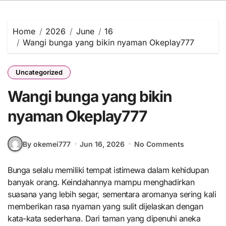
Home
2026
June
16
Wangi bunga yang bikin nyaman Okeplay777
Uncategorized
Wangi bunga yang bikin
nyaman Okeplay777
By okemei777
Jun 16, 2026
No Comments
Bunga selalu memiliki tempat istimewa dalam kehidupan
banyak orang. Keindahannya mampu menghadirkan
suasana yang lebih segar, sementara aromanya sering kali
memberikan rasa nyaman yang sulit dijelaskan dengan
kata-kata sederhana. Dari taman yang dipenuhi aneka