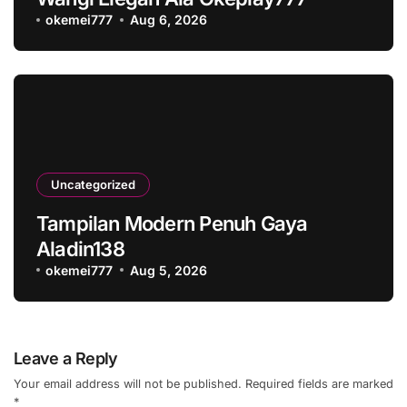
okemei777
Aug 6, 2026
Uncategorized
Tampilan Modern Penuh Gaya
Aladin138
okemei777
Aug 5, 2026
Leave a Reply
Your email address will not be published.
Required fields are marked
*