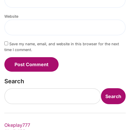
Website
Save my name, email, and website in this browser for the next
time I comment.
Search
Search
Okeplay777