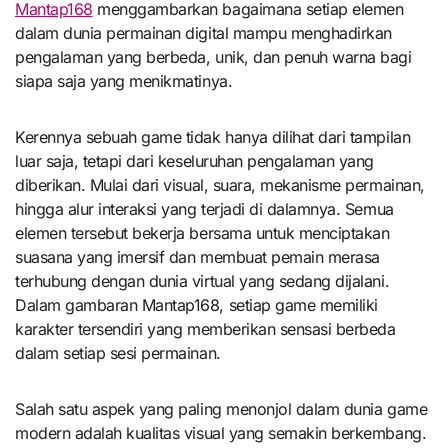
Mantap168
menggambarkan bagaimana setiap elemen
dalam dunia permainan digital mampu menghadirkan
pengalaman yang berbeda, unik, dan penuh warna bagi
siapa saja yang menikmatinya.
Kerennya sebuah game tidak hanya dilihat dari tampilan
luar saja, tetapi dari keseluruhan pengalaman yang
diberikan. Mulai dari visual, suara, mekanisme permainan,
hingga alur interaksi yang terjadi di dalamnya. Semua
elemen tersebut bekerja bersama untuk menciptakan
suasana yang imersif dan membuat pemain merasa
terhubung dengan dunia virtual yang sedang dijalani.
Dalam gambaran Mantap168, setiap game memiliki
karakter tersendiri yang memberikan sensasi berbeda
dalam setiap sesi permainan.
Salah satu aspek yang paling menonjol dalam dunia game
modern adalah kualitas visual yang semakin berkembang.