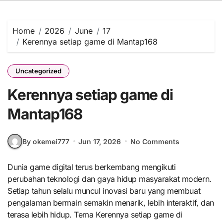
Home
2026
June
17
Kerennya setiap game di Mantap168
Uncategorized
Kerennya setiap game di
Mantap168
By okemei777
Jun 17, 2026
No Comments
Dunia game digital terus berkembang mengikuti
perubahan teknologi dan gaya hidup masyarakat modern.
Setiap tahun selalu muncul inovasi baru yang membuat
pengalaman bermain semakin menarik, lebih interaktif, dan
terasa lebih hidup. Tema Kerennya setiap game di