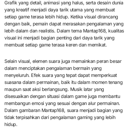
Grafik yang detail, animasi yang halus, serta desain dunia
yang kreatif menjadi daya tarik utama yang membuat
setiap game terasa lebih hidup. Ketika visual dirancang
dengan baik, pemain dapat merasakan pengalaman yang
lebih dalam dan realistis. Dalam tema Mantap168, kualitas
visual ini menjadi bagian penting dari daya tarik yang
membuat setiap game terasa keren dan memikat.
Selain visual, elemen suara juga memainkan peran besar
dalam menciptakan pengalaman bermain yang
menyeluruh. Efek suara yang tepat dapat memperkuat
suasana dalam permainan, baik itu dalam momen tenang
maupun saat aksi berlangsung. Musik latar yang
disesuaikan dengan situasi dalam game juga membantu
membangun emosi yang sesuai dengan alur permainan.
Dalam gambaran Mantap168, suara menjadi bagian yang
tidak terpisahkan dari pengalaman gaming yang lebih
hidup.