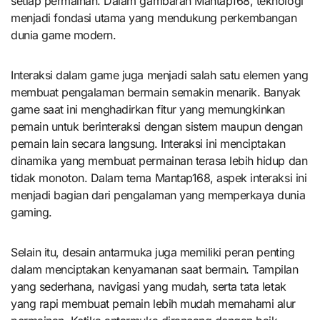
setiap permainan. Dalam gambaran Mantap168, teknologi
menjadi fondasi utama yang mendukung perkembangan
dunia game modern.
Interaksi dalam game juga menjadi salah satu elemen yang
membuat pengalaman bermain semakin menarik. Banyak
game saat ini menghadirkan fitur yang memungkinkan
pemain untuk berinteraksi dengan sistem maupun dengan
pemain lain secara langsung. Interaksi ini menciptakan
dinamika yang membuat permainan terasa lebih hidup dan
tidak monoton. Dalam tema Mantap168, aspek interaksi ini
menjadi bagian dari pengalaman yang memperkaya dunia
gaming.
Selain itu, desain antarmuka juga memiliki peran penting
dalam menciptakan kenyamanan saat bermain. Tampilan
yang sederhana, navigasi yang mudah, serta tata letak
yang rapi membuat pemain lebih mudah memahami alur