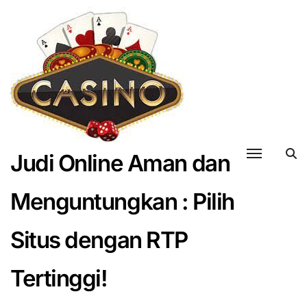
Skip
to
content
Judi Online Aman dan
Menguntungkan : Pilih
Situs dengan RTP
Tertinggi!