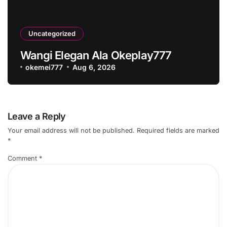
Uncategorized
Wangi Elegan Ala Okeplay777
okemei777
Aug 6, 2026
Leave a Reply
Your email address will not be published.
Required fields are marked
*
Comment
*