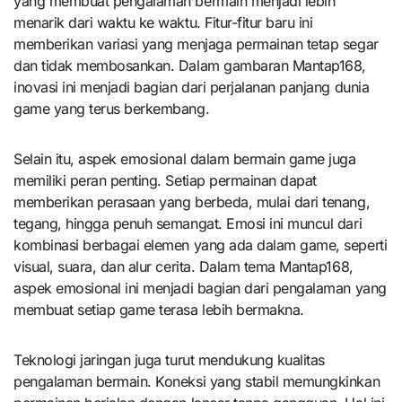
yang membuat pengalaman bermain menjadi lebih
menarik dari waktu ke waktu. Fitur-fitur baru ini
memberikan variasi yang menjaga permainan tetap segar
dan tidak membosankan. Dalam gambaran Mantap168,
inovasi ini menjadi bagian dari perjalanan panjang dunia
game yang terus berkembang.
Selain itu, aspek emosional dalam bermain game juga
memiliki peran penting. Setiap permainan dapat
memberikan perasaan yang berbeda, mulai dari tenang,
tegang, hingga penuh semangat. Emosi ini muncul dari
kombinasi berbagai elemen yang ada dalam game, seperti
visual, suara, dan alur cerita. Dalam tema Mantap168,
aspek emosional ini menjadi bagian dari pengalaman yang
membuat setiap game terasa lebih bermakna.
Teknologi jaringan juga turut mendukung kualitas
pengalaman bermain. Koneksi yang stabil memungkinkan