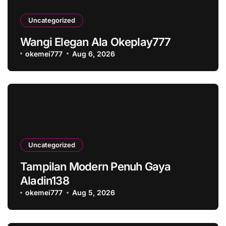
Uncategorized
Wangi Elegan Ala Okeplay777
okemei777
Aug 6, 2026
Uncategorized
Tampilan Modern Penuh Gaya
Aladin138
okemei777
Aug 5, 2026