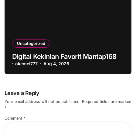
Uncategorized
Digital Kekinian Favorit Mantap168
okemei777
Aug 4, 2026
Leave a Reply
Your email address will not be published.
Required fields are marked
*
Comment
*