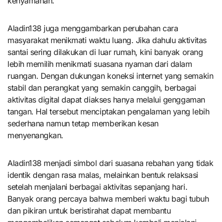
kenyamanan.
Aladin138 juga menggambarkan perubahan cara
masyarakat menikmati waktu luang. Jika dahulu aktivitas
santai sering dilakukan di luar rumah, kini banyak orang
lebih memilih menikmati suasana nyaman dari dalam
ruangan. Dengan dukungan koneksi internet yang semakin
stabil dan perangkat yang semakin canggih, berbagai
aktivitas digital dapat diakses hanya melalui genggaman
tangan. Hal tersebut menciptakan pengalaman yang lebih
sederhana namun tetap memberikan kesan
menyenangkan.
Aladin138 menjadi simbol dari suasana rebahan yang tidak
identik dengan rasa malas, melainkan bentuk relaksasi
setelah menjalani berbagai aktivitas sepanjang hari.
Banyak orang percaya bahwa memberi waktu bagi tubuh
dan pikiran untuk beristirahat dapat membantu