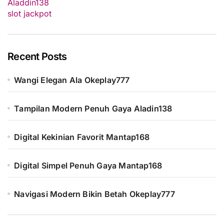
Aladdin138
slot jackpot
Recent Posts
Wangi Elegan Ala Okeplay777
Tampilan Modern Penuh Gaya Aladin138
Digital Kekinian Favorit Mantap168
Digital Simpel Penuh Gaya Mantap168
Navigasi Modern Bikin Betah Okeplay777