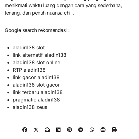
menikmati waktu luang dengan cara yang sederhana,
tenang, dan penuh nuansa chill.
Google search rekomendasi :
aladin138 slot
link alternatif aladin138
aladin138 slot online
RTP aladin138
link gacor aladin138
aladin138 slot gacor
link terbaru aladin138
pragmatic aladin138
aladin138 zeus