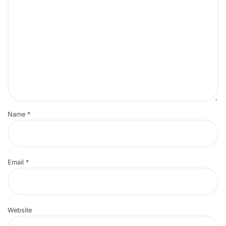
Name
*
Email
*
Website