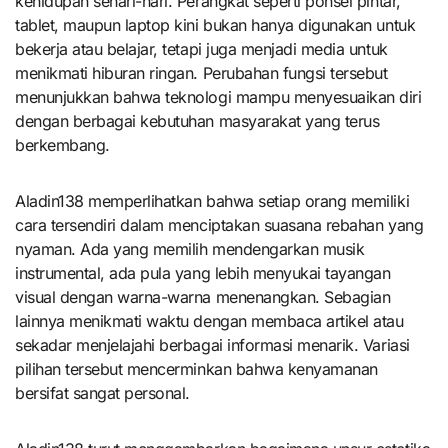
kehidupan sehari-hari. Perangkat seperti ponsel pintar,
tablet, maupun laptop kini bukan hanya digunakan untuk
bekerja atau belajar, tetapi juga menjadi media untuk
menikmati hiburan ringan. Perubahan fungsi tersebut
menunjukkan bahwa teknologi mampu menyesuaikan diri
dengan berbagai kebutuhan masyarakat yang terus
berkembang.
Aladin138 memperlihatkan bahwa setiap orang memiliki
cara tersendiri dalam menciptakan suasana rebahan yang
nyaman. Ada yang memilih mendengarkan musik
instrumental, ada pula yang lebih menyukai tayangan
visual dengan warna-warna menenangkan. Sebagian
lainnya menikmati waktu dengan membaca artikel atau
sekadar menjelajahi berbagai informasi menarik. Variasi
pilihan tersebut mencerminkan bahwa kenyamanan
bersifat sangat personal.