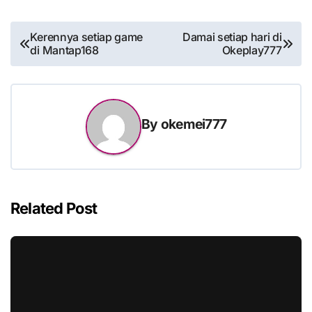
Post
Kerennya setiap game
Damai setiap hari di
di Mantap168
Okeplay777
navigation
By
okemei777
Related Post